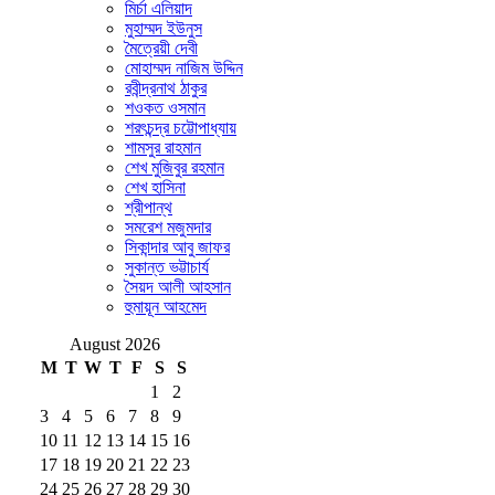
মির্চা এলিয়াদ
মুহাম্মদ ইউনুস
মৈত্রেয়ী দেবী
মোহাম্মদ নাজিম উদ্দিন
রবীন্দ্রনাথ ঠাকুর
শওকত ওসমান
শরৎচন্দ্র চট্টোপাধ্যায়
শামসুর রাহমান
শেখ মুজিবুর রহমান
শেখ হাসিনা
শ্রীপান্থ
সমরেশ মজুমদার
সিকান্দার আবু জাফর
সুকান্ত ভট্টাচার্য
সৈয়দ আলী আহসান
হুমায়ূন আহমেদ
August 2026
M
T
W
T
F
S
S
1
2
3
4
5
6
7
8
9
10
11
12
13
14
15
16
17
18
19
20
21
22
23
24
25
26
27
28
29
30