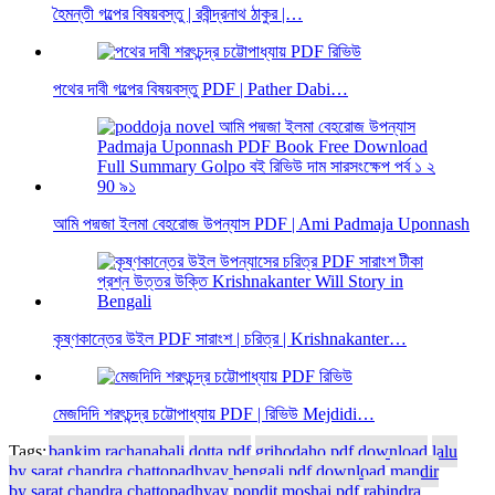
হৈমন্তী গল্পের বিষয়বস্তু | রবীন্দ্রনাথ ঠাকুর |…
পথের দাবী গল্পের বিষয়বস্তু PDF | Pather Dabi…
আমি পদ্মজা ইলমা বেহরোজ উপন্যাস PDF | Ami Padmaja Uponnash
কৃষ্ণকান্তের উইল PDF সারাংশ | চরিত্র | Krishnakanter…
মেজদিদি শরৎচন্দ্র চট্টোপাধ্যায় PDF | রিভিউ Mejdidi…
Tags:
bankim rachanabali
dotta pdf
grihodaho pdf download
lalu
by sarat chandra chattopadhyay bengali pdf download
mandir
by sarat chandra chattopadhyay
pondit moshai pdf
rabindra