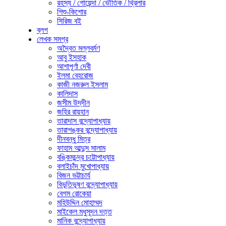
রহস্য / গোয়েন্দা / ভৌতিক / থ্রিলার
শিশু-কিশোর
সিরিজ বই
ব্লগ
লেখক সমগ্র
অদ্বৈত মল্লবর্মণ
আবু ইসহাক
আশাপূর্ণা দেবী
ইলমা বেহরোজ
কাজী নজরুল ইসলাম
কালিদাস
জসীম উদ্‌দীন
জহির রায়হান
তারাদাস বন্দ্যোপাধ্যায়
তারাশঙ্কর বন্দ্যোপাধ্যায়
দীনবন্ধু মিত্র
ফাহাম আব্দুস সালাম
বঙ্কিমচন্দ্র চট্টোপাধ্যায়
বলাইচাঁদ মুখোপাধ্যায়
বিজন ভট্টাচার্য
বিভূতিভূষণ বন্দ্যোপাধ্যায়
বেগম রোকেয়া
মহিউদ্দিন মোহাম্মদ
মাইকেল মধুসূদন দত্ত
মানিক বন্দ্যোপাধ্যায়