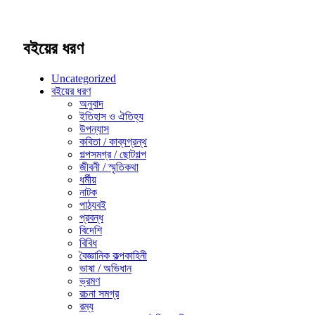
বইয়ের ধরণ
Uncategorized
বইয়ের ধরণ
অনুবাদ
ইতিহাস ও ঐতিহ্য
উপন্যাস
কবিতা / কাব্যগ্রন্থ
গল্পসমগ্র / ছোটগল্প
জীবনী / স্মৃতিকথা
ধর্মীয়
নাটক
পাঠ্যবই
প্রবন্ধ
বিদেশি
বিবিধ
বৈজ্ঞানিক কল্পকাহিনী
ভাষা / অভিধান
ভ্রমণ
রচনা সমগ্র
রম্য