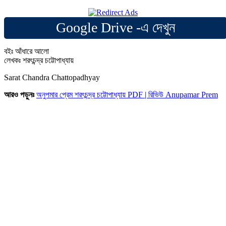
Google Drive -এ দেখুন
বইঃ আঁধারে আলো
লেখকঃ শরৎচন্দ্র চট্টোপাধ্যায়
Sarat Chandra Chattopadhyay
আরও পড়ুনঃ
অনুপমার প্রেম শরৎচন্দ্র চট্টোপাধ্যায় PDF | রিভিউ Anupamar Prem