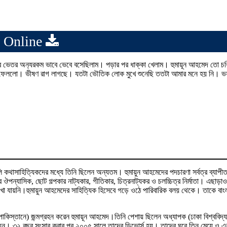
 Online
 ভেতর অন‍্যরকম ভাবে ভেবে বসেছিলাম। পড়ার পর ধাক্কা খেলাম। হুমায়ূন আহমেদ তো চর
েরে ফেললো। ভীষণ রাগ লাগছে। যতটা ভৌতিক লোক মুখে শুনেছি ততটা আমার মনে হয় নি। ভ
ি কথাসাহিত্যিকদের মধ্যে তিনি ছিলেন অন্যতম। হুমায়ুন আহমেদের পদচারণা সর্বত্র ব্যাপ
ন্যাসিক, ছোট গল্পকার নাট্যকার, গীতিকার, চিত্রনাট্যকর ও চলচ্চিত্র নির্মাতা। এছাড়া
 দেখা যায়নি।হুমায়ুন আহমেদের সাহিত্যিক হিসেবে গড়ে ওঠে পারিবারিক বলয় থেকে। তাকে বাং
পাকিস্তানে) জন্মগ্রহন করেন হুমায়ূন আহমেদ।তিনি পেশায় ছিলেন অধ্যাপক (ঢাকা বিশ্ববিদ্
্ধ হন। ৩২ বছর সংসার করার পর ২০০৫ সালে তাদের ডিভোর্স হয়। তাদের ঘরে তিন মেয়ে ও 