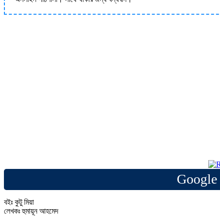
Google 
বইঃ কুটু মিয়া
লেখকঃ হুমায়ূন আহমেদ