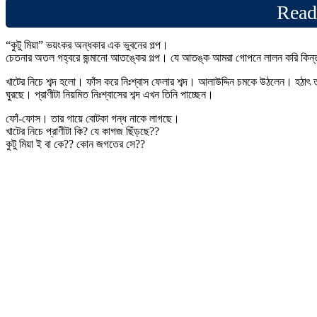
Read
“কুটু মিয়া” ভয়ংকর অন্ধকার এক ভুবনের গল্প।
চেতনার অতল গহ্বরে জন্মানো আতঙ্কের গল্প। যে আতঙ্ক আমরা গোপনে লালন করি কিন্ত
খাটের নিচে শব্দ হলো। ফাঁস করে নিঃশ্বাস ফেলার শব্দ। আলাউদ্দিন চমকে উঠলেন। হঠাৎ ত
ঘুরছে। প্রাণীটা নিয়মিত নিঃশ্বাসের শব্দ এখন তিনি পাচ্ছেন।
ফোঁ-ফোস। তার গায়ে বোটকা গন্ধ নাকে লাগছে।
খাটের নিচে প্রাণীটা কি? যে কাগজ ছিঁড়ছে??
কুটু মিয়া ই বা কে?? কোন জগতের সে??