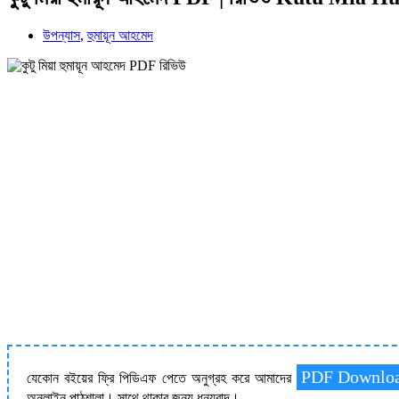
উপন্যাস
,
হুমায়ূন আহমেদ
PDF Downlo
যেকোন বইয়ের ফ্রি পিডিএফ পেতে অনুগ্রহ করে আমাদের
অনলাইন পাঠশালা। সাথে থাকার জন্য ধন্যবাদ।