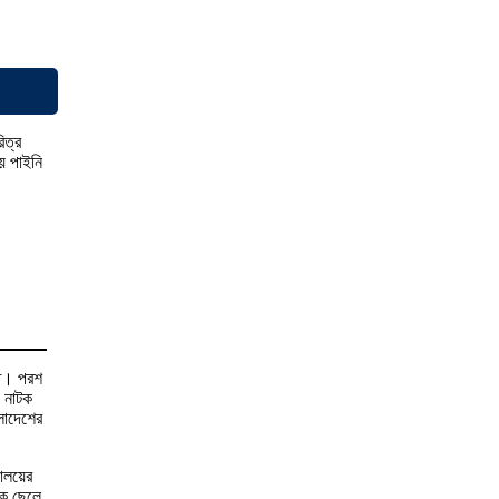
িত্র
য় পাইনি
ীত। পরশ
ও নাটক
লাদেশের
যালয়ের
এক ছেলে