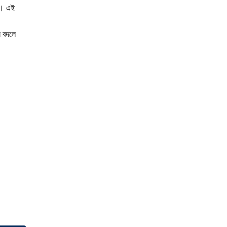
েন। এই
ন বদলে