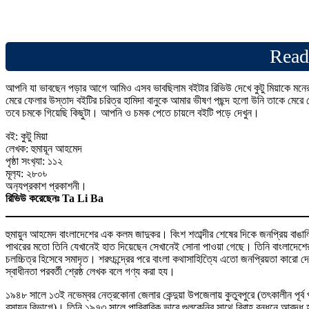
Read
আপনি যা ভাবছেন পড়ার আগে আমিও এসব ভাবছিলাম বইটার রিভিউ দেখে কুটু মিয়াকে মনের
মেরে ফেলার উস্তাদ বইটির চরিত্র হামিদা বানুকে আমার ভীষণ পছন্দ হলো উনি তাকে ম
তবে চমকে গিয়েছি কিছুটা। আপনি ও চমক পেতে চায়লে বইটি পড়ে দেখুন।
বই: কুটু মিয়া
লেখক: হুমায়ূন আহমেদ
পৃষ্ঠা সংখ‍্যা: ১১২
মূল‍্য: ২৮০৳
অন‍্যপ্রকাশ প্রকাশনী।
রিভিউ করেছেনঃ Ta Li Ba
হুমায়ুন আহমেদ বাংলাদেশের এক কলম জাদুকর। বিংশ শতাব্দীর শেষের দিকে জনপ্রিয় বাঙাল
পাথরের মতো তিনি যেখানেই হাত দিয়েছেন সেখানেই সোনা পাওয়া গেছে। তিনি বাংলাদেশের ঔপ
চলচ্চিত্র হিসেবে সমাদৃত। শরৎচন্দ্রের পরে বাংলা কথাসাহিত্যিে এতো জনপ্রিয়তা কারো
স্বাধীনতা পরবর্তী শ্রেষ্ঠ লেখক বলে গণ্য করা হয।
১৯৪৮ সালে ১৩ই নভেম্বর নেত্রকোনা জেলার কেন্দুয়া উপজেলায় কুতুবপুরে (তৎকালীন পূর্ব 
রসায়ন বিভাগে)। তিনি ১৯৭৩ সালে পারিবারিক ভাবে গুলকেনির সাথে বিবাহ বন্ধনে আবদ