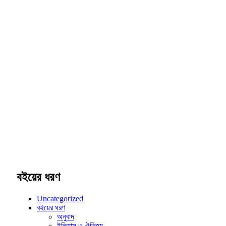
বইয়ের ধরণ
Uncategorized
বইয়ের ধরণ
অনুবাদ
ইতিহাস ও ঐতিহ্য