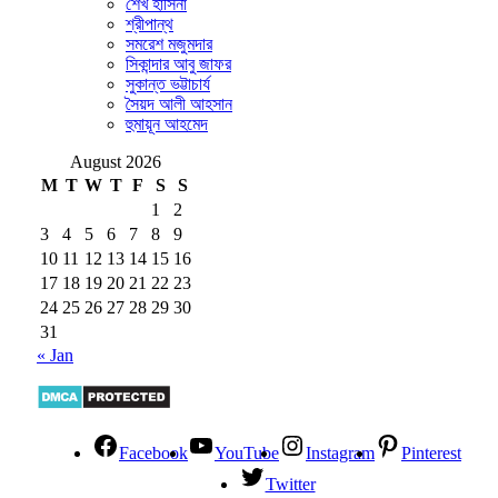
শেখ হাসিনা
শ্রীপান্থ
সমরেশ মজুমদার
সিকান্দার আবু জাফর
সুকান্ত ভট্টাচার্য
সৈয়দ আলী আহসান
হুমায়ূন আহমেদ
August 2026
M
T
W
T
F
S
S
1
2
3
4
5
6
7
8
9
10
11
12
13
14
15
16
17
18
19
20
21
22
23
24
25
26
27
28
29
30
31
« Jan
Facebook
YouTube
Instagram
Pinterest
Twitter