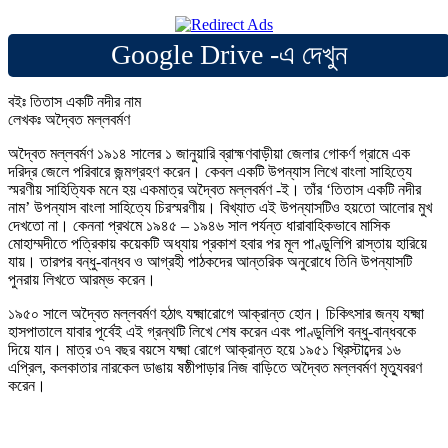
Google Drive -এ দেখুন
বইঃ তিতাস একটি নদীর নাম
লেখকঃ অদ্বৈত মল্লবর্মণ
অদ্বৈত মল্লবর্মণ ১৯১৪ সালের ১ জানুয়ারি ব্রাহ্মণবাড়ীয়া জেলার গোকর্ণ গ্রামে এক
দরিদ্র জেলে পরিবারে জন্মগ্রহণ করেন। কেবল একটি উপন্যাস লিখে বাংলা সাহিত্যে
স্মরণীয় সাহিত্যিক মনে হয় একমাত্র অদ্বৈত মল্লবর্মণ -ই। তাঁর ‘তিতাস একটি নদীর
নাম’ উপন্যাস বাংলা সাহিত্যে চিরস্মরণীয়। বিখ্যাত এই উপন্যাসটিও হয়তো আলোর মুখ
দেখতো না। কেননা প্রথমে ১৯৪৫ – ১৯৪৬ সাল পর্যন্ত ধারাবাহিকভাবে মাসিক
মোহাম্মদীতে পত্রিকায় কয়েকটি অধ্যায় প্রকাশ হবার পর মূল পাণ্ডুলিপি রাস্তায় হারিয়ে
যায়। তারপর বন্ধু-বান্ধব ও আগ্রহী পাঠকদের আন্তরিক অনুরোধে তিনি উপন্যাসটি
পুনরায় লিখতে আরম্ভ করেন।
১৯৫০ সালে অদ্বৈত মল্লবর্মণ হঠাৎ যক্ষ্মারোগে আক্রান্ত হোন। চিকিৎসার জন্য যক্ষ্মা
হাসপাতালে যাবার পূর্বেই এই গ্রন্থটি লিখে শেষ করেন এবং পাণ্ডুলিপি বন্ধু-বান্ধবকে
দিয়ে যান। মাত্র ৩৭ বছর বয়সে যক্ষ্মা রোগে আক্রান্ত হয়ে ১৯৫১ খ্রিস্টাব্দের ১৬
এপ্রিল, কলকাতার নারকেল ডাঙায় ষষ্ঠীপাড়ার নিজ বাড়িতে অদ্বৈত মল্লবর্মণ মৃত্যুবরণ
করেন।