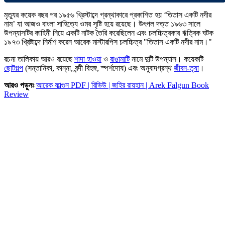
মৃত্যুর কয়েক বছর পর ১৯৫৬ খ্রিস্টাব্দে গ্রন্থাকারে প্রকাশিত হয় ‘তিতাস একটি নদীর
নাম’ যা আজও বাংলা সাহিত্যে ওমর সৃষ্টি হয়ে রয়েছে। উৎপল দত্ত ১৯৬৩ সালে
উপন্যাসটির কাহিনী নিয়ে একটি নাটক তৈরি করেছিলেন এবং চলচ্চিত্রকার ঋত্বিক ঘটক
১৯৭৩ খ্রিষ্টাব্দে নির্মাণ করেন আরেক মাস্টারপিস চলচ্চিত্র "তিতাস একটি নদীর নাম।"
রচনা তালিকায় আরও রয়েছে
শাদা হাওয়া
ও
রাঙামাটি
নামে দুটি উপন্যাস। কয়েকটি
ছোটগল্প
(সন্তানিকা, কান্না, বন্দী বিহঙ্গ, স্পর্শদোষ) এবং অনুবাদগ্রন্থ
জীবন-তৃষা
।
আরও পড়ুনঃ
আরেক ফাল্গুন PDF | রিভিউ | জহির রায়হান | Arek Falgun Book
Review