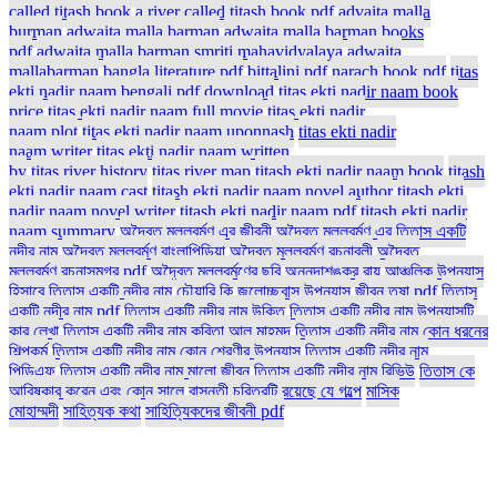
called titash book
a river called titash book pdf
advaita malla
burman
adwaita malla barman
adwaita malla barman books
pdf
adwaita malla barman smriti mahavidyalaya
adwaita
mallabarman
bangla literature pdf
bittalini pdf
narach book pdf
titas
ekti nadir naam bengali pdf download
titas ekti nadir naam book
price
titas ekti nadir naam full movie
titas ekti nadir
naam plot
titas ekti nadir naam uponnash
titas ekti nadir
naam writer
titas ekti nadir naam written
by
titas river history
titas river map
titash ekti nadir naam book
titash
ekti nadir naam cast
titash ekti nadir naam novel author
titash ekti
nadir naam novel writer
titash ekti nadir naam pdf
titash ekti nadir
naam summary
অদ্বৈত মল্লবর্মণ এর জীবনী
অদ্বৈত মল্লবর্মণ এর তিতাস একটি
নদীর নাম
অদ্বৈত মল্লবর্মণ বাংলাপিডিয়া
অদ্বৈত মল্লবর্মণ রচনাবলী
অদ্বৈত
মল্লবর্মণ রচনাসমগ্র pdf
অদ্বৈত মল্লবর্মণের ছবি
অন্নদাশঙ্কর রায়
আঞ্চলিক উপন্যাস
হিসাবে তিতাস একটি নদীর নাম
চৌয়ারি কি
জলোচ্ছ্বাস উপন্যাস
জীবন তৃষা pdf
তিতাস
একটি নদীর নাম pdf
তিতাস একটি নদীর নাম উক্তি
তিতাস একটি নদীর নাম উপন্যাসটি
কার লেখা
তিতাস একটি নদীর নাম কবিতা আল মাহমুদ
তিতাস একটি নদীর নাম কোন ধরনের
শিল্পকর্ম
তিতাস একটি নদীর নাম কোন শ্রেণীর উপন্যাস
তিতাস একটি নদীর নাম
পিডিএফ
তিতাস একটি নদীর নাম মালো জীবন
তিতাস একটি নদীর নাম রিভিউ
তিতাস কে
আবিষ্কার করেন এবং কোন সালে
বাসন্তী চরিত্রটি রয়েছে যে গল্পে
মাসিক
মোহাম্মদী
সাহিত্যক কথা
সাহিত্যিকদের জীবনী pdf