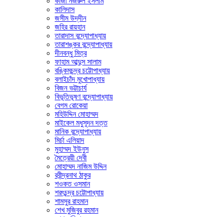
কাজী নজরুল ইসলাম
কালিদাস
জসীম উদ্‌দীন
জহির রায়হান
তারাদাস বন্দ্যোপাধ্যায়
তারাশঙ্কর বন্দ্যোপাধ্যায়
দীনবন্ধু মিত্র
ফাহাম আব্দুস সালাম
বঙ্কিমচন্দ্র চট্টোপাধ্যায়
বলাইচাঁদ মুখোপাধ্যায়
বিজন ভট্টাচার্য
বিভূতিভূষণ বন্দ্যোপাধ্যায়
বেগম রোকেয়া
মহিউদ্দিন মোহাম্মদ
মাইকেল মধুসূদন দত্ত
মানিক বন্দ্যোপাধ্যায়
মির্চা এলিয়াদ
মুহাম্মদ ইউনুস
মৈত্রেয়ী দেবী
মোহাম্মদ নাজিম উদ্দিন
রবীন্দ্রনাথ ঠাকুর
শওকত ওসমান
শরৎচন্দ্র চট্টোপাধ্যায়
শামসুর রাহমান
শেখ মুজিবুর রহমান