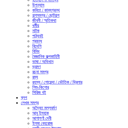
উপন্যাস
কবিতা / কাব্যগ্রন্থ
গল্পসমগ্র / ছোটগল্প
জীবনী / স্মৃতিকথা
ধর্মীয়
নাটক
পাঠ্যবই
প্রবন্ধ
বিদেশি
বিবিধ
বৈজ্ঞানিক কল্পকাহিনী
ভাষা / অভিধান
ভ্রমণ
রচনা সমগ্র
রম্য
রহস্য / গোয়েন্দা / ভৌতিক / থ্রিলার
শিশু-কিশোর
সিরিজ বই
ব্লগ
লেখক সমগ্র
অদ্বৈত মল্লবর্মণ
আবু ইসহাক
আশাপূর্ণা দেবী
ইলমা বেহরোজ