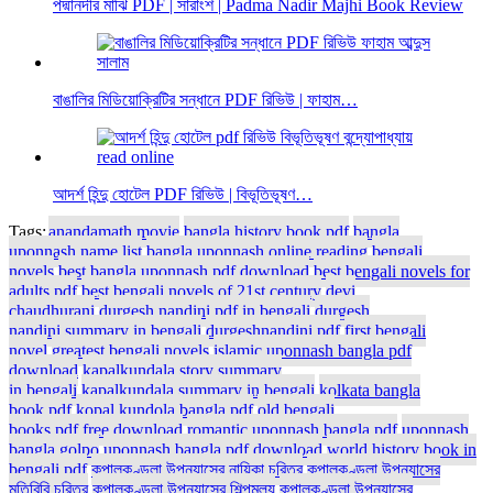
পদ্মানদীর মাঝি PDF | সারাংশ | Padma Nadir Majhi Book Review
বাঙালির মিডিয়োক্রিটির সন্ধানে PDF রিভিউ | ফাহাম…
আদর্শ হিন্দু হোটেল PDF রিভিউ | বিভূতিভূষণ…
Tags:
anandamath movie
bangla history book pdf
bangla
uponnash name list
bangla uponnash online reading
bengali
novels
best bangla uponnash pdf download
best bengali novels for
adults pdf
best bengali novels of 21st century
devi
chaudhurani
durgesh nandini pdf in bengali
durgesh
nandini summary in bengali
durgeshnandini pdf
first bengali
novel
greatest bengali novels
islamic uponnash bangla pdf
download
kapalkundala story summary
in bengali
kapalkundala summary in bengali
kolkata bangla
book pdf
kopal kundola bangla pdf
old bengali
books pdf free download
romantic uponnash bangla pdf
uponnash
bangla golpo
uponnash bangla pdf download
world history book in
bengali pdf
কপালকুণ্ডলা উপন্যাসের নায়িকা চরিত্র
কপালকুণ্ডলা উপন্যাসের
মতিবিবি চরিত্র
কপালকুণ্ডলা উপন্যাসের শিল্পমূল্য
কপালকুণ্ডলা উপন্যাসের