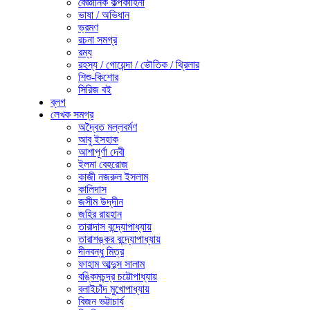
বৈজ্ঞানিক কল্পকাহিনী
ভাষা / অভিধান
ভ্রমণ
রচনা সমগ্র
রম্য
রহস্য / গোয়েন্দা / ভৌতিক / থ্রিলার
শিশু-কিশোর
সিরিজ বই
ব্লগ
লেখক সমগ্র
অদ্বৈত মল্লবর্মণ
আবু ইসহাক
আশাপূর্ণা দেবী
ইলমা বেহরোজ
কাজী নজরুল ইসলাম
কালিদাস
জসীম উদ্‌দীন
জহির রায়হান
তারাদাস বন্দ্যোপাধ্যায়
তারাশঙ্কর বন্দ্যোপাধ্যায়
দীনবন্ধু মিত্র
ফাহাম আব্দুস সালাম
বঙ্কিমচন্দ্র চট্টোপাধ্যায়
বলাইচাঁদ মুখোপাধ্যায়
বিজন ভট্টাচার্য