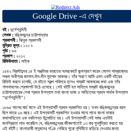
Google Drive -এ দেখুন
বই :
দুর্গেশনন্দিনী
লেখক :
বঙ্কিমচন্দ্র চট্টোপাধ্যায়
প্রকাশনী :
ঝিনুক প্রকাশনী
মুদ্রিত মূল্য :
১২০ ৳
পৃষ্ঠা :
৯৬
প্রকাশ :
২০১২
রিভিউদাতা :
সাইক
১৫৪২ খ্রিস্টাব্দের ১৪ ই অক্টোবর ভারতের অমরকোটে জন্মগ্রহণ করেন মোগল সাম্রাজ্যের
পঞ্চম অধীশ্বর জালাল-উদ-দীন মুহম্মদ আকবর। তাঁর স্মরণে আমি এমন একটি বইয়ের
রিভিউ করতে চলেছি, যে বইতে স্বল্প পরিসরে হলেও সম্রাট আকবরের কথা এবং তাঁর
শাসনামলের প্রেক্ষাপট উঠে এসেছে। সেই বইটি হল সাহিত্য সম্রাট বঙ্কিমচন্দ্র
চট্টোপাধ্যায়ের লেখা প্রথম উপন্যাস তথা বাংলা ভাষা ও সাহিত্যের প্রথম সার্থক উপন্যাস
“দুর্গেশনন্দিনী”।
১৮৬৫ সালের মার্চ মাসে এই উপন্যাসটি প্রথম প্রকাশিত হয়। তখন বঙ্কিমচন্দ্রের বয়স
ছিল মাত্র ২৬ বছর। এই উপন্যাসটি প্রকাশিত হওয়ার সাথে সাথে বাংলা ভাষার
কথাসাহিত্যে এক নবদিগন্ত উন্মোচিত হয়। এই উপন্যাসটি সেই সময় এতটাই
জনপ্রিয়তা লাভ করেছিল যে, বঙ্কিমচন্দ্রের জীবদ্দশাতেই ১৩ বার পুনর্মুদ্রিত করতে হয়
এই বইটি। বাংলাভাষী মানুষদের গণ্ডি পেরিয়ে পুরো পৃথিবীতে ছড়িয়ে দেওয়ার জন্য