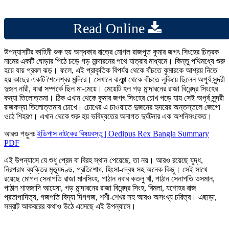
Read Online
উপন্যাসটির কাহিনী শুরু হয় অন্ধকার রাত্রে মোগল রাজপুত কুমার জগৎ সিংহের চিত্রক
নামের একটি ঘোড়ার পিঠে চড়ে গড় মান্দারনের পথে যাত্রার মাধ্যমে। কিন্তু পথিমধ্যে শুরু
হয়ে যায় প্রবল ঝড়। ফলে, এই প্রাকৃতিক বিপর্যয় থেকে বাঁচতে কুমারকে আশ্রয় নিতে
হয় কাছের একটি শৈলেশ্বর মন্দিরে। সেখানে ঝঞ্ঝা থেকে বাঁচতে লুকিয়ে ছিলেন অপূর্ব সুন্দরী
দুজন নারী, যারা সম্পর্কে ছিল মা-মেয়ে। মেয়েটি হল গড় মান্দারনের রাজা বিরেন্দ্র সিংহের
কন্যা তিলোত্তমা। ঠিক এখান থেকে কুমার জগৎ সিংহের চোখ পড়ে যায় সেই অপূর্ব সুন্দরী
রাজকন্যা তিলোত্তমার চোখে। চোখের এ চাওয়াতে দুজনের হৃদয়ের অন্তস্তলে জেগো
ওঠে শিহরণ। এখান থেকে শুরু হয় ভবিষ্যতের অনাগত দুর্ঘটনার এক অশনিসংকেত।
আরও পড়ুনঃ
ইডিপাস নাটকের বিষয়বস্তু | Oedipus Rex Bangla Summary
PDF
এই উপন্যাসে যে শুধু প্রেম বা বিরহ স্থান পেয়েছে, তা নয়। আরও রয়েছে যুদ্ধ,
নিরপরাধ ব্যক্তির মৃত্যুদণ্ড, প্রতিশোধ, হিংসা-দ্বেষ সহ অনেক কিছু। সেই সাথে
রয়েছে মোগল সেনাপতি রাজা মানসিংহ, পাঠান নবাব কতলু খাঁ, পাঠান সেনাপতি ওসমান,
পাঠান শাহজাদি আয়েষা, গড় মান্দারনের রাজা বিরেন্দ্র সিংহ, বিমলা, যশোহর রাজ
প্রতাপাদিত্য, গজপতি বিদ্যা দিগগজ, শশী-শেখর সহ আরও অসংখ্য চরিত্র। এছাড়া,
সম্রাট আকবরের কথাও উঠে এসেছে এই উপন্যাসে।