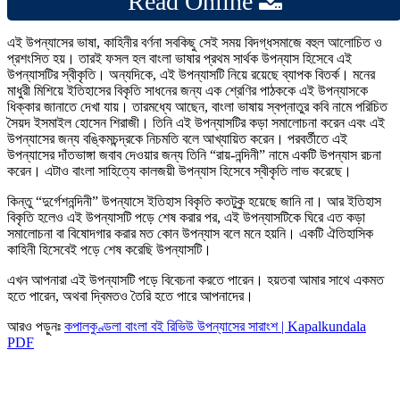
Read Online
এই উপন্যাসের ভাষা, কাহিনীর বর্ণনা সবকিছু সেই সময় বিদগ্ধসমাজে বহুল আলোচিত ও
প্রশংসিত হয়। তারই ফসল হল বাংলা ভাষার প্রথম সার্থক উপন্যাস হিসেবে এই
উপন্যাসটির স্বীকৃতি। অন্যদিকে, এই উপন্যাসটি নিয়ে রয়েছে ব্যাপক বিতর্ক। মনের
মাধুরী মিশিয়ে ইতিহাসের বিকৃতি সাধনের জন্য এক শ্রেণির পাঠককে এই উপন্যাসকে
ধিক্কার জানাতে দেখা যায়। তারমধ্যে আছেন, বাংলা ভাষায় স্বপ্নাতুর কবি নামে পরিচিত
সৈয়দ ইসমাইল হোসেন শিরাজী। তিনি এই উপন্যাসটির কড়া সমালোচনা করেন এবং এই
উপন্যাসের জন্য বঙ্কিমচন্দ্রকে নিচমতি বলে আখ্যায়িত করেন। পরবর্তীতে এই
উপন্যাসের দাঁতভাঙ্গা জবাব দেওয়ার জন্য তিনি “রায়-নন্দিনী” নামে একটি উপন্যাস রচনা
করেন। এটাও বাংলা সাহিত্যে কালজয়ী উপন্যাস হিসেবে স্বীকৃতি লাভ করেছে।
কিন্তু “দুর্গেশনন্দিনী” উপন্যাসে ইতিহাস বিকৃতি কতটুকু হয়েছে জানি না। আর ইতিহাস
বিকৃতি হলেও এই উপন্যাসটি পড়ে শেষ করার পর, এই উপন্যাসটিকে ঘিরে এত কড়া
সমালোচনা বা বিষোদগার করার মত কোন উপন্যাস বলে মনে হয়নি। একটি ঐতিহাসিক
কাহিনী হিসেবেই পড়ে শেষ করেছি উপন্যাসটি।
এখন আপনারা এই উপন্যাসটি পড়ে বিবেচনা করতে পারেন। হয়তবা আমার সাথে একমত
হতে পারেন, অথবা দ্বিমতও তৈরি হতে পারে আপনাদের।
আরও পড়ুনঃ
কপালকুণ্ডলা বাংলা বই রিভিউ উপন্যাসের সারাংশ | Kapalkundala
PDF