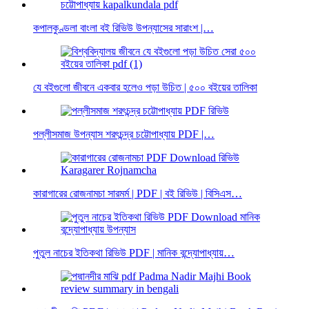
কপালকুণ্ডলা বাংলা বই রিভিউ উপন্যাসের সারাংশ |…
যে বইগুলো জীবনে একবার হলেও পড়া উচিত | ৫০০ বইয়ের তালিকা
পল্লীসমাজ উপন্যাস শরৎচন্দ্র চট্টোপাধ্যায় PDF |…
কারাগারের রোজনামচা সারমর্ম | PDF | বই রিভিউ | বিসিএস…
পুতুল নাচের ইতিকথা রিভিউ PDF | মানিক বন্দ্যোপাধ্যায়…