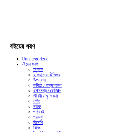
বইয়ের ধরণ
Uncategorized
বইয়ের ধরণ
অনুবাদ
ইতিহাস ও ঐতিহ্য
উপন্যাস
কবিতা / কাব্যগ্রন্থ
গল্পসমগ্র / ছোটগল্প
জীবনী / স্মৃতিকথা
ধর্মীয়
নাটক
পাঠ্যবই
প্রবন্ধ
বিদেশি
বিবিধ