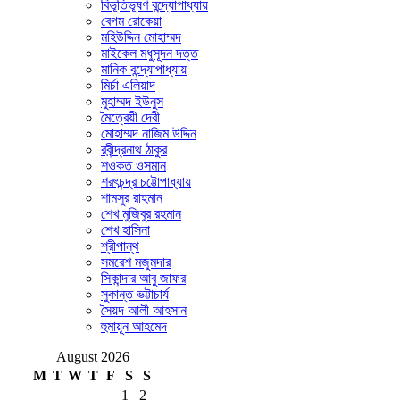
বিভূতিভূষণ বন্দ্যোপাধ্যায়
বেগম রোকেয়া
মহিউদ্দিন মোহাম্মদ
মাইকেল মধুসূদন দত্ত
মানিক বন্দ্যোপাধ্যায়
মির্চা এলিয়াদ
মুহাম্মদ ইউনুস
মৈত্রেয়ী দেবী
মোহাম্মদ নাজিম উদ্দিন
রবীন্দ্রনাথ ঠাকুর
শওকত ওসমান
শরৎচন্দ্র চট্টোপাধ্যায়
শামসুর রাহমান
শেখ মুজিবুর রহমান
শেখ হাসিনা
শ্রীপান্থ
সমরেশ মজুমদার
সিকান্দার আবু জাফর
সুকান্ত ভট্টাচার্য
সৈয়দ আলী আহসান
হুমায়ূন আহমেদ
August 2026
M
T
W
T
F
S
S
1
2