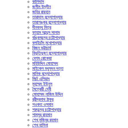
কালিদাস
জসীম উদ্‌দীন
জহির রায়হান
তারাদাস বন্দ্যোপাধ্যায়
তারাশঙ্কর বন্দ্যোপাধ্যায়
দীনবন্ধু মিত্র
ফাহাম আব্দুস সালাম
বঙ্কিমচন্দ্র চট্টোপাধ্যায়
বলাইচাঁদ মুখোপাধ্যায়
বিজন ভট্টাচার্য
বিভূতিভূষণ বন্দ্যোপাধ্যায়
বেগম রোকেয়া
মহিউদ্দিন মোহাম্মদ
মাইকেল মধুসূদন দত্ত
মানিক বন্দ্যোপাধ্যায়
মির্চা এলিয়াদ
মুহাম্মদ ইউনুস
মৈত্রেয়ী দেবী
মোহাম্মদ নাজিম উদ্দিন
রবীন্দ্রনাথ ঠাকুর
শওকত ওসমান
শরৎচন্দ্র চট্টোপাধ্যায়
শামসুর রাহমান
শেখ মুজিবুর রহমান
শেখ হাসিনা