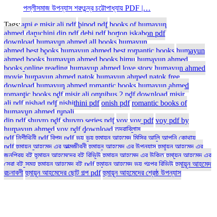
পল্লীসমাজ উপন্যাস শরৎচন্দ্র চট্টোপাধ্যায় PDF |…
Tags:
ami e misir ali pdf
bipod pdf
books of humayun
ahmed
daruchini dip pdf
debi pdf
horton iskabon pdf
download
humayun ahmed all books
humayun
ahmed best books
humayun ahmed best romantic books
humayun
ahmed books
humayun ahmed books himu
humayun ahmed
books online reading
humayun ahmed love story
humayun ahmed
movie
humayun ahmed natok
humayun ahmed natok free
download
humayun ahmed romantic books
humayun ahmed
romantic books pdf
misir ali omnibus 2 pdf download
misir
ali pdf
nishad pdf
nishithini pdf
onish pdf
romantic books of
humayun ahmed
rupali
dip pdf
shuvro pdf
shuvro series pdf
voy
voy pdf
voy pdf by
humayun ahmed
voy pdf download
তন্দ্রাবিলাস
pdf
নিশীথিনী pdf
বিপদ pdf
ভয়
ভয় হুমায়ূন আহমেদ
মিসির আলি আপনি কোথায়
pdf
হুমায়ুন আহমেদ এর আত্মজীবনী
হুমায়ুন আহমেদ এর উপন্যাস
হুমায়ুন আহমেদ এর
জনপ্রিয় বই
হুমায়ুন আহমেদের বই রিভিউ
হুমায়ূন আহমেদ এর উক্তি
হুমায়ূন আহমেদ এর
সেরা বই সমূহ
হুমায়ূন আহমেদ বই pdf
হুমায়ূন আহমেদ ভয় গল্পের রিভিউ
হুমায়ূন আহমেদ
রচনাবলী
হুমায়ূন আহমেদের ছোট গল্প pdf
হুমায়ূন আহমেদের শ্রেষ্ঠ উপন্যাস