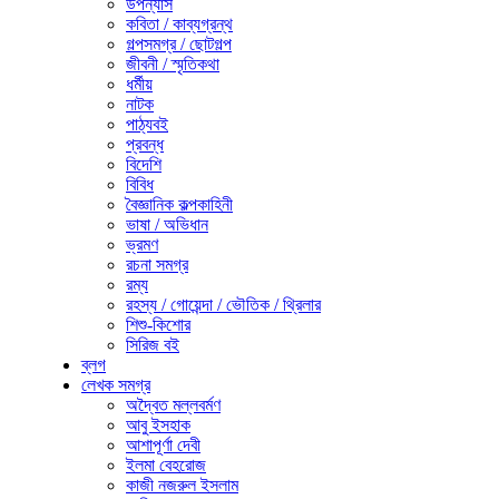
উপন্যাস
কবিতা / কাব্যগ্রন্থ
গল্পসমগ্র / ছোটগল্প
জীবনী / স্মৃতিকথা
ধর্মীয়
নাটক
পাঠ্যবই
প্রবন্ধ
বিদেশি
বিবিধ
বৈজ্ঞানিক কল্পকাহিনী
ভাষা / অভিধান
ভ্রমণ
রচনা সমগ্র
রম্য
রহস্য / গোয়েন্দা / ভৌতিক / থ্রিলার
শিশু-কিশোর
সিরিজ বই
ব্লগ
লেখক সমগ্র
অদ্বৈত মল্লবর্মণ
আবু ইসহাক
আশাপূর্ণা দেবী
ইলমা বেহরোজ
কাজী নজরুল ইসলাম