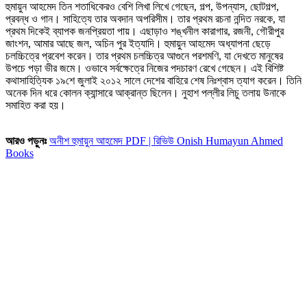
হুমায়ুন আহমেদ তিন শতাধিকেরও বেশি লিখা লিখে গেছেন, গল্প, উপন্যাস, ছোটগল্প,
প্রবন্ধ ও গান। সাহিত্যে তার অবদান অপরিসীম। তার প্রথম রচনা নন্দিত নরকে, যা
প্রথম দিকেই ব্যাপক জনপ্রিয়তা পায়। এছাড়াও শঙ্খনীল কারাগার, রজনী, গৌরীপুর
জাংশন, আমার আছে জল, অচিন পুর ইত্যাদি। হুমায়ুন আহমেদ অধ্যাপনা ছেড়ে
চলচ্চিত্রে প্রবেশ করেন। তার প্রথম চলচ্চিত্র আগুনে পরশমণি, যা দেখতে মানুষের
উপচে পড়া ভীর জমে। ওভাবে সর্বক্ষেত্রে নিজের পদচারণ রেখে গেছেন। এই বিশিষ্ট
কথাসাহিত্যিক ১৯শে জুলাই ২০১২ সালে দেশের বাহিরে শেষ নিঃশ্বাস ত্যাগ করেন। তিনি
অনেক দিন ধরে কোলন ক্যান্সারে আক্রান্ত ছিলেন। নুহাশ পল্লীর লিচু তলায় উনাকে
সমাহিত করা হয়।
আরও পড়ুনঃ
অনীশ হুমায়ুন আহমেদ PDF | রিভিউ Onish Humayun Ahmed
Books