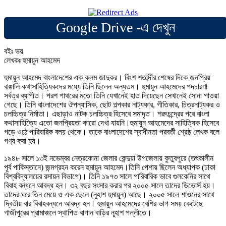
Google Drive -এ দেখুন
বইঃ ভয়
লেখকঃ হুমায়ুন আহমেদ
হুমায়ুন আহমেদ বাংলাদেশের এক কলম জাদুকর। বিংশ শতাব্দীর শেষের দিকে জনপ্রিয়
বাঙালি কথাসাহিত্যিকদের মধ্যে তিনি ছিলেন অন্যতম। হুমায়ুন আহমেদের পদচারণা
সর্বত্র ব্যাপীত। পরশ পাথরের মতো তিনি যেখানেই হাত দিয়েছেন সেখানেই সোনা পাওয়া
গেছে। তিনি বাংলাদেশের ঔপন্যাসিক, ছোট গল্পকার নাট্যকার, গীতিকার, চিত্রনাট্যকর ও
চলচ্চিত্র নির্মাতা। এছাড়াও নাটক চলচ্চিত্র হিসেবে সমাদৃত। শরৎচন্দ্রের পরে বাংলা
কথাসাহিত্যিে এতো জনপ্রিয়তা কারো দেখা যায়নি।হুমায়ুন আহমেদের সাহিত্যিক হিসেবে
গড়ে ওঠে পারিবারিক বলয় থেকে। তাকে বাংলাদেশের স্বাধীনতা পরবর্তী শ্রেষ্ঠ লেখক বলে
গণ্য করা হয।
১৯৪৮ সালে ১৩ই নভেম্বর নেত্রকোনা জেলার কেন্দুয়া উপজেলায় কুতুবপুরে (তৎকালীন
পূর্ব পাকিস্তানে) জন্মগ্রহন করেন হুমায়ূন আহমেদ।তিনি পেশায় ছিলেন অধ্যাপক (ঢাকা
বিশ্ববিদ্যালয়ের রসায়ন বিভাগে)। তিনি ১৯৭৩ সালে পারিবারিক ভাবে গুলকেনির সাথে
বিবাহ বন্ধনে আবদ্ধ হন। ৩২ বছর সংসার করার পর ২০০৫ সালে তাদের ডিভোর্স হয়।
তাদের ঘরে তিন মেয়ে ও এক ছেলে (নুহাশ হুমায়ূন) আছে। ২০০৫ সালে শাওনের সাথে
দ্বিতীয় বার বিবাহবন্ধনে আবদ্ধ হন। হুমায়ুন আহমেদের বেশির ভাগ সময় কেটেছে
গাজীপুরের গ্রামাঞ্চলে স্থাপিত বাগান বাড়ির নূহাশ পল্লীতে।