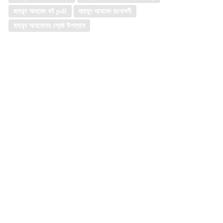
হুমায়ূন আহমেদ বই pdf
হুমায়ূন আহমেদ রচনাবলী
হুমায়ূন আহমেদের শ্রেষ্ঠ উপন্যাস