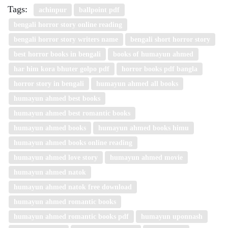
Tags:
achinpur
ballpoint pdf
bengali horror story online reading
bengali horror story writers name
bengali short horror story
best horror books in bengali
books of humayun ahmed
har him kora bhuter golpo pdf
horror books pdf bangla
horror story in bengali
humayun ahmed all books
humayun ahmed best books
humayun ahmed best romantic books
humayun ahmed books
humayun ahmed books himu
humayun ahmed books online reading
humayun ahmed love story
humayun ahmed movie
humayun ahmed natok
humayun ahmed natok free download
humayun ahmed romantic books
humayun ahmed romantic books pdf
humayun uponnash