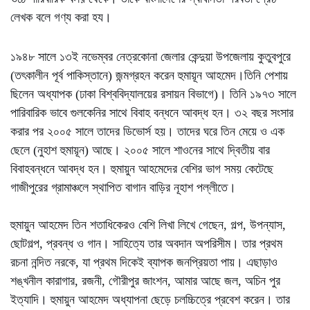
লেখক বলে গণ্য করা হয।
১৯৪৮ সালে ১৩ই নভেম্বর নেত্রকোনা জেলার কেন্দুয়া উপজেলায় কুতুবপুরে
(তৎকালীন পূর্ব পাকিস্তানে) জন্মগ্রহন করেন হুমায়ূন আহমেদ।তিনি পেশায়
ছিলেন অধ্যাপক (ঢাকা বিশ্ববিদ্যালয়ের রসায়ন বিভাগে)। তিনি ১৯৭৩ সালে
পারিবারিক ভাবে গুলকেনির সাথে বিবাহ বন্ধনে আবদ্ধ হন। ৩২ বছর সংসার
করার পর ২০০৫ সালে তাদের ডিভোর্স হয়। তাদের ঘরে তিন মেয়ে ও এক
ছেলে (নুহাশ হুমায়ূন) আছে। ২০০৫ সালে শাওনের সাথে দ্বিতীয় বার
বিবাহবন্ধনে আবদ্ধ হন। হুমায়ুন আহমেদের বেশির ভাগ সময় কেটেছে
গাজীপুরের গ্রামাঞ্চলে স্থাপিত বাগান বাড়ির নূহাশ পল্লীতে।
হুমায়ুন আহমেদ তিন শতাধিকেরও বেশি লিখা লিখে গেছেন, গল্প, উপন্যাস,
ছোটগল্প, প্রবন্ধ ও গান। সাহিত্যে তার অবদান অপরিসীম। তার প্রথম
রচনা নন্দিত নরকে, যা প্রথম দিকেই ব্যাপক জনপ্রিয়তা পায়। এছাড়াও
শঙ্খনীল কারাগার, রজনী, গৌরীপুর জাংশন, আমার আছে জল, অচিন পুর
ইত্যাদি। হুমায়ুন আহমেদ অধ্যাপনা ছেড়ে চলচ্চিত্রে প্রবেশ করেন। তার