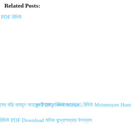
ce
wi
m
ha
Related Posts:
bo
tte
ail
re
ok
r
রামের বাড়ি হুমায়ূন আহমেদ PDF | রিভিউ Mirar…
মৃন্ময়ী হুমায়ূন আহমেদ PDF| রিভিউ Mrinmoyee 