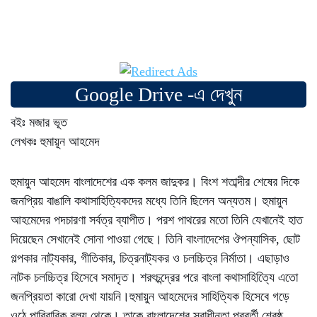
Google Drive -এ দেখুন
বইঃ মজার ভূত
লেখকঃ হুমায়ূন আহমেদ
হুমায়ুন আহমেদ বাংলাদেশের এক কলম জাদুকর। বিংশ শতাব্দীর শেষের দিকে
জনপ্রিয় বাঙালি কথাসাহিত্যিকদের মধ্যে তিনি ছিলেন অন্যতম। হুমায়ুন
আহমেদের পদচারণা সর্বত্র ব্যাপীত। পরশ পাথরের মতো তিনি যেখানেই হাত
দিয়েছেন সেখানেই সোনা পাওয়া গেছে। তিনি বাংলাদেশের ঔপন্যাসিক, ছোট
গল্পকার নাট্যকার, গীতিকার, চিত্রনাট্যকর ও চলচ্চিত্র নির্মাতা। এছাড়াও
নাটক চলচ্চিত্র হিসেবে সমাদৃত। শরৎচন্দ্রের পরে বাংলা কথাসাহিত্যিে এতো
জনপ্রিয়তা কারো দেখা যায়নি।হুমায়ুন আহমেদের সাহিত্যিক হিসেবে গড়ে
ওঠে পারিবারিক বলয় থেকে। তাকে বাংলাদেশের স্বাধীনতা পরবর্তী শ্রেষ্ঠ