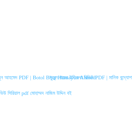
মায়ূন আহমেদ PDF | Botol Bhut Humayun Ahmed
পুতুল নাচের ইতিকথা রিভিউ PDF | মানিক বন্দ্যোপ