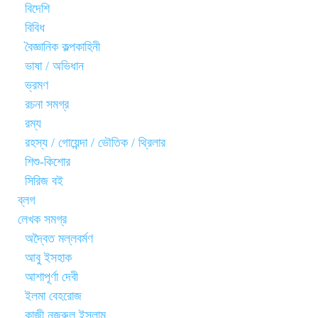
বিদেশি
বিবিধ
বৈজ্ঞানিক কল্পকাহিনী
ভাষা / অভিধান
ভ্রমণ
রচনা সমগ্র
রম্য
রহস্য / গোয়েন্দা / ভৌতিক / থ্রিলার
শিশু-কিশোর
সিরিজ বই
ব্লগ
লেখক সমগ্র
অদ্বৈত মল্লবর্মণ
আবু ইসহাক
আশাপূর্ণা দেবী
ইলমা বেহরোজ
কাজী নজরুল ইসলাম