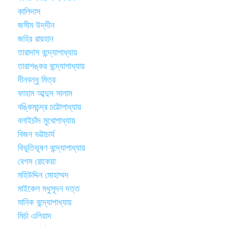
কালিদাস
জসীম উদ্‌দীন
জহির রায়হান
তারাদাস বন্দ্যোপাধ্যায়
তারাশঙ্কর বন্দ্যোপাধ্যায়
দীনবন্ধু মিত্র
ফাহাম আব্দুস সালাম
বঙ্কিমচন্দ্র চট্টোপাধ্যায়
বলাইচাঁদ মুখোপাধ্যায়
বিজন ভট্টাচার্য
বিভূতিভূষণ বন্দ্যোপাধ্যায়
বেগম রোকেয়া
মহিউদ্দিন মোহাম্মদ
মাইকেল মধুসূদন দত্ত
মানিক বন্দ্যোপাধ্যায়
মির্চা এলিয়াদ