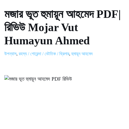
মজার ভূত হুমায়ূন আহমেদ PDF|
রিভিউ Mojar Vut
Humayun Ahmed
উপন্যাস
,
রহস্য / গোয়েন্দা / ভৌতিক / থ্রিলার
,
হুমায়ূন আহমেদ