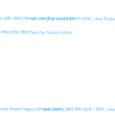
া নয়াচীন রিভিউ পিডিএফ | শেখ মুজিবুর রহমান PDF
আমি পদ্মজা ইলমা বেহরোজ উপন্যাস PDF | Ami Pad
ীসমাজ উপন্যাস শরৎচন্দ্র চট্টোপাধ্যায় PDF |…
নেক্সট মোহাম্মদ নাজিম উদ্দিন PDF | রিভিউ | 