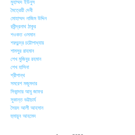
মুহাম্মদ ইউনুস
মৈত্রেয়ী দেবী
মোহাম্মদ নাজিম উদ্দিন
রবীন্দ্রনাথ ঠাকুর
শওকত ওসমান
শরৎচন্দ্র চট্টোপাধ্যায়
শামসুর রাহমান
শেখ মুজিবুর রহমান
শেখ হাসিনা
শ্রীপান্থ
সমরেশ মজুমদার
সিকান্দার আবু জাফর
সুকান্ত ভট্টাচার্য
সৈয়দ আলী আহসান
হুমায়ূন আহমেদ