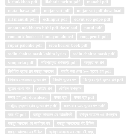
kichukkhon pdf
lilabotir mrittu pdf
manobi pdf
matal hawa pdf
mojar vut pdf
mojar vut pdf download
nil manush pdf
ochinpur pdf
odvut sob golpo pdf
ononto nokkhotro bithi pdf download
putul pdf
romantic books of humayun ahmed
rong pencil pdf
rupar palonko pdf
seba horror book pdf
sedin choitro mash kobita lyrics
sedin choitro mash pdf
somporko pdf
অতিপ্রাকৃত গল্পসমগ্র pdf
অদ্ভুত সব গল্প
নির্বাচিত ভূতের গল্প হুমায়ূন আহমেদ
বাছাই করা সেরা ১০০ ভুতের গল্প pdf
বিখ্যাত লেখকদের ভূতের গল্প
বিদেশি ভূতের গল্প
বিশ্বের শ্রেষ্ঠ ভূতের গল্প pdf
ভুতের গল্পের নাম
ভোটের গল্প
ভৌতিক উপন্যাস
মজার গল্প pdf download
মজার ভূত
মজার ভূত pdf
শরদিন্দু বন্দ্যোপাধ্যায় ভূতের গল্প pdf
শুকতারার ১০১ ভূতের গল্প pdf
হরর বই pdf
হুমায়ুন আহমেদ এর আত্মজীবনী
হুমায়ুন আহমেদ এর উপন্যাস
হুমায়ুন আহমেদ এর জনপ্রিয় বই
হুমায়ুন আহমেদের বই রিভিউ
হুমায়ূন আহমেদ এর উক্তি
হুমায়ূন আহমেদ এর সেরা বই সমূহ