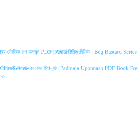
রিয় ভৌতিক গল্প হুমায়ূন PDF | Amar Priyo…
বেগ বাস্টার্ড সিরিজ রিভিউ | Beg Bastard Ser