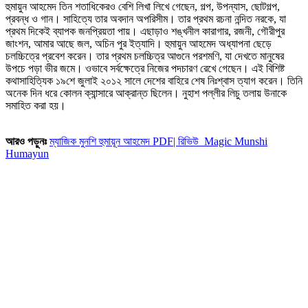
হুমায়ুন আহমেদ তিন শতাধিকেরও বেশি লিখা লিখে গেছেন, গল্প, উপন্যাস, ছোটগল্প,
প্রবন্ধ ও গান। সাহিত্যে তার অবদান অপরিসীম। তার প্রথম রচনা নন্দিত নরকে, যা
প্রথম দিকেই ব্যাপক জনপ্রিয়তা পায়। এছাড়াও শঙ্খনীল কারাগার, রজনী, গৌরীপুর
জাংশন, আমার আছে জল, অচিন পুর ইত্যাদি। হুমায়ুন আহমেদ অধ্যাপনা ছেড়ে
চলচ্চিত্রে প্রবেশ করেন। তার প্রথম চলচ্চিত্র আগুনে পরশমণি, যা দেখতে মানুষের
উপচে পড়া ভীর জমে। ওভাবে সর্বক্ষেত্রে নিজের পদচারণ রেখে গেছেন। এই বিশিষ্ট
কথাসাহিত্যিক ১৯শে জুলাই ২০১২ সালে দেশের বাহিরে শেষ নিঃশ্বাস ত্যাগ করেন। তিনি
অনেক দিন ধরে কোলন ক্যান্সারে আক্রান্ত ছিলেন। নুহাশ পল্লীর লিচু তলায় উনাকে
সমাহিত করা হয়।
আরও পড়ুনঃ
ম্যাজিক মুনশি হুমায়ূন আহমেদ PDF| রিভিউ Magic Munshi
Humayun