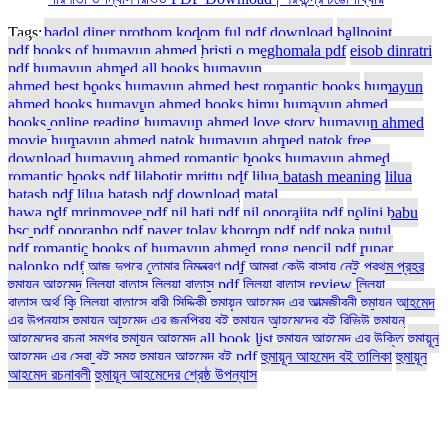
Tags:
badol diner prothom kodom ful pdf download
ballpoint
pdf
books of humayun ahmed
bristi o meghomala pdf
eisob dinratri
pdf
humayun ahmed all books
humayun
ahmed best books
humayun ahmed best romantic books
humayun
ahmed books
humayun ahmed books himu
humayun ahmed
books online reading
humayun ahmed love story
humayun ahmed
movie
humayun ahmed natok
humayun ahmed natok free
download
humayun ahmed romantic books
humayun ahmed
romantic books pdf
lilabotir mrittu pdf
lilua batash meaning
lilua
batash pdf
lilua batash pdf download
matal
hawa pdf
mrinmoyee pdf
nil hati pdf
nil oporajita pdf
nolini babu
bsc pdf
oporanho pdf
payer tolay khorom pdf
pdf poka
putul
pdf
romantic books of humayun ahmed
rong pencil pdf
rupar
palonko pdf
আজ দুপুরে তোমার নিমন্ত্রণ pdf
আমরা কেউ বাসায় নেই
প্রথম প্রহর
হুমায়ূন আহমেদ
লিলুয়া বাতাস
লিলুয়া বাতাস pdf
লিলুয়া বাতাস review
লিলুয়া
বাতাস অর্থ কি
লিলুয়া বাতাসে বারী সিদ্দিকী
হুমায়ুন আহমেদ এর আত্মজীবনী
হুমায়ুন আহমেদ
এর উপন্যাস
হুমায়ুন আহমেদ এর জনপ্রিয় বই
হুমায়ুন আহমেদের বই রিভিউ
হুমায়ুন
আহমেদের রচনা সমগ্র
হুমায়ূন আহমেদ all book list
হুমায়ূন আহমেদ এর উক্তি
হুমায়ূন
আহমেদ এর সেরা বই সমূহ
হুমায়ূন আহমেদ বই pdf
হুমায়ূন আহমেদ বই তালিকা
হুমায়ূন
আহমেদ রচনাবলী
হুমায়ূন আহমেদের শ্রেষ্ঠ উপন্যাস