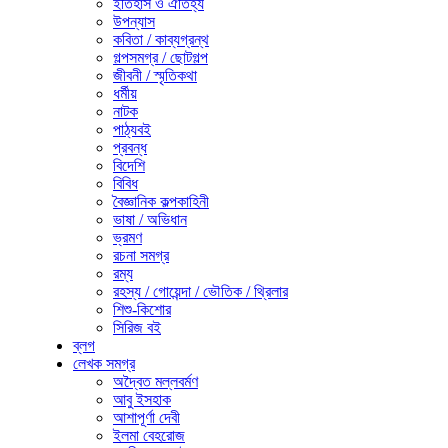
ইতিহাস ও ঐতিহ্য
উপন্যাস
কবিতা / কাব্যগ্রন্থ
গল্পসমগ্র / ছোটগল্প
জীবনী / স্মৃতিকথা
ধর্মীয়
নাটক
পাঠ্যবই
প্রবন্ধ
বিদেশি
বিবিধ
বৈজ্ঞানিক কল্পকাহিনী
ভাষা / অভিধান
ভ্রমণ
রচনা সমগ্র
রম্য
রহস্য / গোয়েন্দা / ভৌতিক / থ্রিলার
শিশু-কিশোর
সিরিজ বই
ব্লগ
লেখক সমগ্র
অদ্বৈত মল্লবর্মণ
আবু ইসহাক
আশাপূর্ণা দেবী
ইলমা বেহরোজ