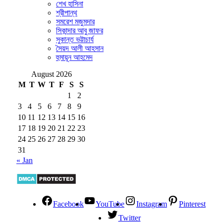
শেখ হাসিনা
শ্রীপান্থ
সমরেশ মজুমদার
সিকান্দার আবু জাফর
সুকান্ত ভট্টাচার্য
সৈয়দ আলী আহসান
হুমায়ূন আহমেদ
August 2026
M
T
W
T
F
S
S
1
2
3
4
5
6
7
8
9
10
11
12
13
14
15
16
17
18
19
20
21
22
23
24
25
26
27
28
29
30
31
« Jan
Facebook
YouTube
Instagram
Pinterest
Twitter