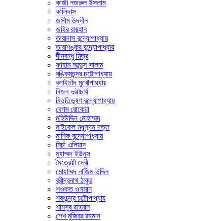
কাজী নজরুল ইসলাম
কালিদাস
জসীম উদ্‌দীন
জহির রায়হান
তারাদাস বন্দ্যোপাধ্যায়
তারাশঙ্কর বন্দ্যোপাধ্যায়
দীনবন্ধু মিত্র
ফাহাম আব্দুস সালাম
বঙ্কিমচন্দ্র চট্টোপাধ্যায়
বলাইচাঁদ মুখোপাধ্যায়
বিজন ভট্টাচার্য
বিভূতিভূষণ বন্দ্যোপাধ্যায়
বেগম রোকেয়া
মহিউদ্দিন মোহাম্মদ
মাইকেল মধুসূদন দত্ত
মানিক বন্দ্যোপাধ্যায়
মির্চা এলিয়াদ
মুহাম্মদ ইউনুস
মৈত্রেয়ী দেবী
মোহাম্মদ নাজিম উদ্দিন
রবীন্দ্রনাথ ঠাকুর
শওকত ওসমান
শরৎচন্দ্র চট্টোপাধ্যায়
শামসুর রাহমান
শেখ মুজিবুর রহমান