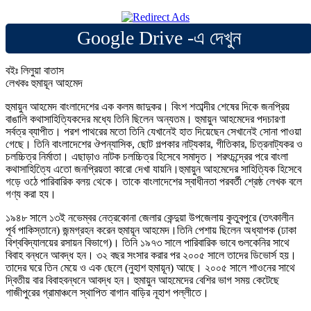
Google Drive -এ দেখুন
বইঃ লিলুয়া বাতাস
লেখকঃ হুমায়ূন আহমেদ
হুমায়ুন আহমেদ বাংলাদেশের এক কলম জাদুকর। বিংশ শতাব্দীর শেষের দিকে জনপ্রিয়
বাঙালি কথাসাহিত্যিকদের মধ্যে তিনি ছিলেন অন্যতম। হুমায়ুন আহমেদের পদচারণা
সর্বত্র ব্যাপীত। পরশ পাথরের মতো তিনি যেখানেই হাত দিয়েছেন সেখানেই সোনা পাওয়া
গেছে। তিনি বাংলাদেশের ঔপন্যাসিক, ছোট গল্পকার নাট্যকার, গীতিকার, চিত্রনাট্যকর ও
চলচ্চিত্র নির্মাতা। এছাড়াও নাটক চলচ্চিত্র হিসেবে সমাদৃত। শরৎচন্দ্রের পরে বাংলা
কথাসাহিত্যিে এতো জনপ্রিয়তা কারো দেখা যায়নি।হুমায়ুন আহমেদের সাহিত্যিক হিসেবে
গড়ে ওঠে পারিবারিক বলয় থেকে। তাকে বাংলাদেশের স্বাধীনতা পরবর্তী শ্রেষ্ঠ লেখক বলে
গণ্য করা হয।
১৯৪৮ সালে ১৩ই নভেম্বর নেত্রকোনা জেলার কেন্দুয়া উপজেলায় কুতুবপুরে (তৎকালীন
পূর্ব পাকিস্তানে) জন্মগ্রহন করেন হুমায়ূন আহমেদ।তিনি পেশায় ছিলেন অধ্যাপক (ঢাকা
বিশ্ববিদ্যালয়ের রসায়ন বিভাগে)। তিনি ১৯৭৩ সালে পারিবারিক ভাবে গুলকেনির সাথে
বিবাহ বন্ধনে আবদ্ধ হন। ৩২ বছর সংসার করার পর ২০০৫ সালে তাদের ডিভোর্স হয়।
তাদের ঘরে তিন মেয়ে ও এক ছেলে (নুহাশ হুমায়ূন) আছে। ২০০৫ সালে শাওনের সাথে
দ্বিতীয় বার বিবাহবন্ধনে আবদ্ধ হন। হুমায়ুন আহমেদের বেশির ভাগ সময় কেটেছে
গাজীপুরের গ্রামাঞ্চলে স্থাপিত বাগান বাড়ির নূহাশ পল্লীতে।