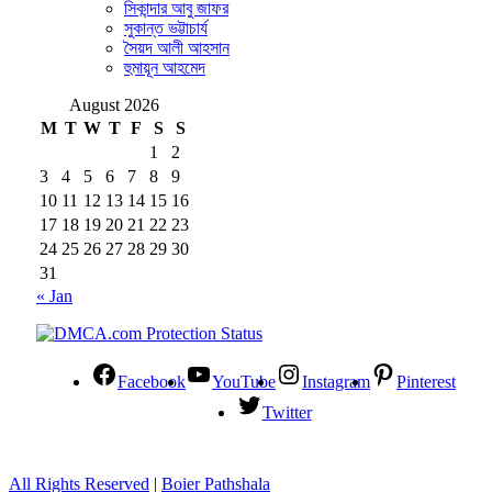
সিকান্দার আবু জাফর
সুকান্ত ভট্টাচার্য
সৈয়দ আলী আহসান
হুমায়ূন আহমেদ
August 2026
M
T
W
T
F
S
S
1
2
3
4
5
6
7
8
9
10
11
12
13
14
15
16
17
18
19
20
21
22
23
24
25
26
27
28
29
30
31
« Jan
Facebook
YouTube
Instagram
Pinterest
Twitter
All Rights Reserved
|
Boier Pathshala