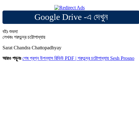
Google Drive -এ দেখুন
বইঃ শুভদা
লেখকঃ শরৎচন্দ্র চট্টোপাধ্যায়
Sarat Chandra Chattopadhyay
আরও পড়ুনঃ
শেষ প্রশ্ন উপন্যাস রিভিউ PDF | শরৎচন্দ্র চট্টোপাধ্যায় Sesh Prosno