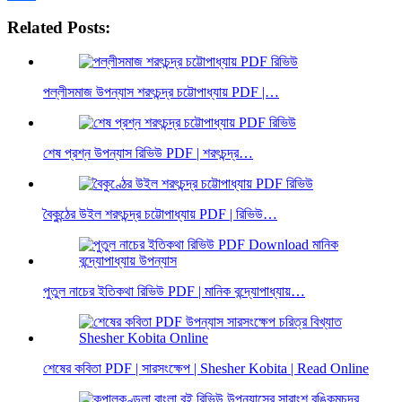
Share
Related Posts:
পল্লীসমাজ উপন্যাস শরৎচন্দ্র চট্টোপাধ্যায় PDF |…
শেষ প্রশ্ন উপন্যাস রিভিউ PDF | শরৎচন্দ্র…
বৈকুন্ঠের উইল শরৎচন্দ্র চট্টোপাধ্যায় PDF | রিভিউ…
পুতুল নাচের ইতিকথা রিভিউ PDF | মানিক বন্দ্যোপাধ্যায়…
শেষের কবিতা PDF | সারসংক্ষেপ | Shesher Kobita | Read Online