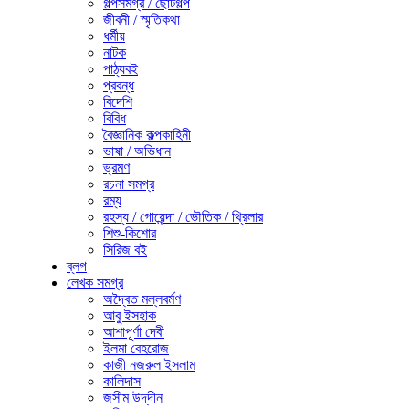
গল্পসমগ্র / ছোটগল্প
জীবনী / স্মৃতিকথা
ধর্মীয়
নাটক
পাঠ্যবই
প্রবন্ধ
বিদেশি
বিবিধ
বৈজ্ঞানিক কল্পকাহিনী
ভাষা / অভিধান
ভ্রমণ
রচনা সমগ্র
রম্য
রহস্য / গোয়েন্দা / ভৌতিক / থ্রিলার
শিশু-কিশোর
সিরিজ বই
ব্লগ
লেখক সমগ্র
অদ্বৈত মল্লবর্মণ
আবু ইসহাক
আশাপূর্ণা দেবী
ইলমা বেহরোজ
কাজী নজরুল ইসলাম
কালিদাস
জসীম উদ্‌দীন