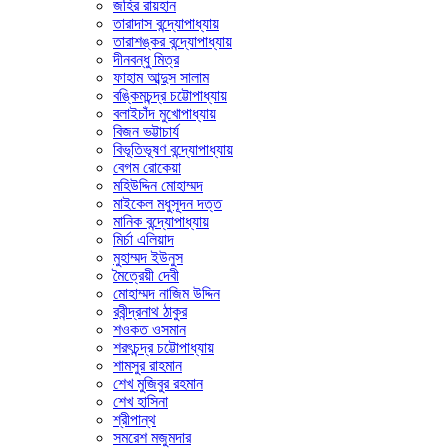
জহির রায়হান
তারাদাস বন্দ্যোপাধ্যায়
তারাশঙ্কর বন্দ্যোপাধ্যায়
দীনবন্ধু মিত্র
ফাহাম আব্দুস সালাম
বঙ্কিমচন্দ্র চট্টোপাধ্যায়
বলাইচাঁদ মুখোপাধ্যায়
বিজন ভট্টাচার্য
বিভূতিভূষণ বন্দ্যোপাধ্যায়
বেগম রোকেয়া
মহিউদ্দিন মোহাম্মদ
মাইকেল মধুসূদন দত্ত
মানিক বন্দ্যোপাধ্যায়
মির্চা এলিয়াদ
মুহাম্মদ ইউনুস
মৈত্রেয়ী দেবী
মোহাম্মদ নাজিম উদ্দিন
রবীন্দ্রনাথ ঠাকুর
শওকত ওসমান
শরৎচন্দ্র চট্টোপাধ্যায়
শামসুর রাহমান
শেখ মুজিবুর রহমান
শেখ হাসিনা
শ্রীপান্থ
সমরেশ মজুমদার