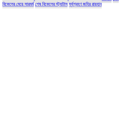
বিকেলের মেয়ে সারমর্ম
শেষ বিকেলের স্ট্যাটাস
সূর্যগ্রহণ জহির রায়হান