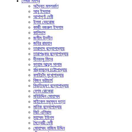
লেখক সমগ্র
অদ্বৈত মল্লবর্মণ
আবু ইসহাক
আশাপূর্ণা দেবী
ইলমা বেহরোজ
কাজী নজরুল ইসলাম
কালিদাস
জসীম উদ্‌দীন
জহির রায়হান
তারাদাস বন্দ্যোপাধ্যায়
তারাশঙ্কর বন্দ্যোপাধ্যায়
দীনবন্ধু মিত্র
ফাহাম আব্দুস সালাম
বঙ্কিমচন্দ্র চট্টোপাধ্যায়
বলাইচাঁদ মুখোপাধ্যায়
বিজন ভট্টাচার্য
বিভূতিভূষণ বন্দ্যোপাধ্যায়
বেগম রোকেয়া
মহিউদ্দিন মোহাম্মদ
মাইকেল মধুসূদন দত্ত
মানিক বন্দ্যোপাধ্যায়
মির্চা এলিয়াদ
মুহাম্মদ ইউনুস
মৈত্রেয়ী দেবী
মোহাম্মদ নাজিম উদ্দিন