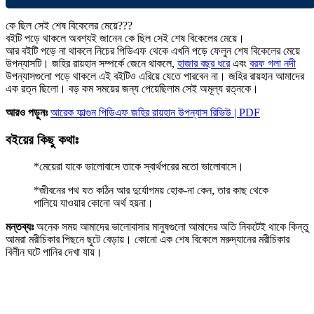
কে ছিল সেই শেষ বিকেলের মেয়ে???
বইটি পড়ে থাকলে অবশ্যই জানেন কে ছিল সেই শেষ বিকেলের মেয়ে।
আর বইটি পড়ে না থাকলে নিচের পিডিএফ থেকে এখনি পড়ে ফেলুন শেষ বিকেলের মেয়ে
উপন্যাসটি। জহির রায়হান সম্পর্কে জেনে থাকলে,
হাজার বছর ধরে
এবং
বরফ গলা নদী
উপন্যাসগুলো পড়ে থাকলে এই বইটিও এরিয়ে যেতে পারবেন না। জহির রায়হান আমাদের
এক রত্ন ছিলো। বড় কম সময়ের জন্য পেয়েছিলাম সেই অমূল্য রত্নকে।
আরও পড়ুনঃ
আরেক ফাল্গুন পিডিএফ জহির রায়হান উপন্যাস রিভিউ | PDF
বইয়ের কিছু কথাঃ
*মেয়েরা যাকে ভালোবাসে তাকে স্বার্থপরের মতো ভালোবাসে।
*জীবনের পথ যত কঠিন আর দুর্যোগময় হোক-না কেন, তার কাছ থেকে
পালিয়ে যাওয়ার কোনো অর্থ হয়না।
মন্তব্যঃ
অনেক সময় আমাদের ভালোবাসার মানুষগুলো আমাদের অতি নিকটেই থাকে কিন্তু
আমরা মরীচিকার পিছনে ছুটে বেড়ায়। কোনো এক শেষ বিকেলে মরুদ্যানের মরীচিকার
বিলীন ঘটে পানির দেখা যায়।