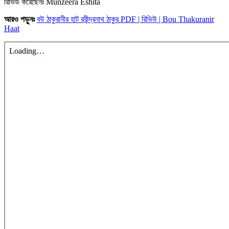
রিভিউ করেছেনঃ Munzeera Eshita
আরও পড়ুনঃ
বউ ঠাকুরানীর হাট রবীন্দ্রনাথ ঠাকুর PDF | রিভিউ | Bou Thakuranir
Haat