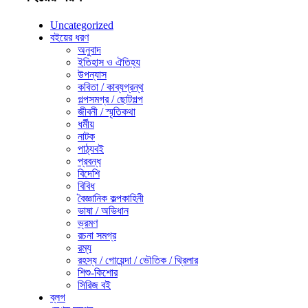
Uncategorized
বইয়ের ধরণ
অনুবাদ
ইতিহাস ও ঐতিহ্য
উপন্যাস
কবিতা / কাব্যগ্রন্থ
গল্পসমগ্র / ছোটগল্প
জীবনী / স্মৃতিকথা
ধর্মীয়
নাটক
পাঠ্যবই
প্রবন্ধ
বিদেশি
বিবিধ
বৈজ্ঞানিক কল্পকাহিনী
ভাষা / অভিধান
ভ্রমণ
রচনা সমগ্র
রম্য
রহস্য / গোয়েন্দা / ভৌতিক / থ্রিলার
শিশু-কিশোর
সিরিজ বই
ব্লগ