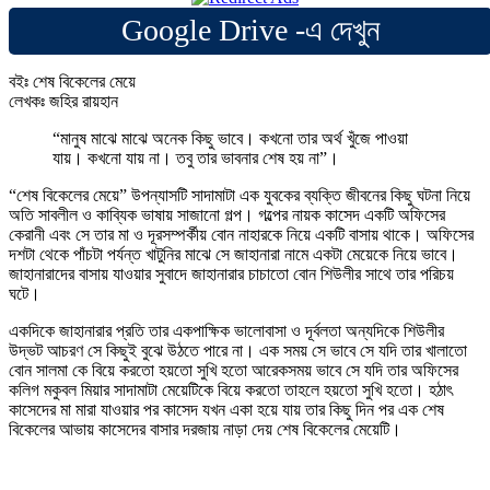
Google Drive -এ দেখুন
বইঃ শেষ বিকেলের মেয়ে
লেখকঃ জহির রায়হান
“মানুষ মাঝে মাঝে অনেক কিছু ভাবে। কখনো তার অর্থ খুঁজে পাওয়া
যায়। কখনো যায় না। তবু তার ভাবনার শেষ হয় না”।
“শেষ বিকেলের মেয়ে” উপন্যাসটি সাদামাটা এক যুবকের ব্যক্তি জীবনের কিছু ঘটনা নিয়ে
অতি সাবলীল ও কাব্যিক ভাষায় সাজানো গল্প। গল্পের নায়ক কাসেদ একটি অফিসের
কেরানী এবং সে তার মা ও দূরসম্পর্কীয় বোন নাহারকে নিয়ে একটি বাসায় থাকে। অফিসের
দশটা থেকে পাঁচটা পর্যন্ত খাটুনির মাঝে সে জাহানারা নামে একটা মেয়েকে নিয়ে ভাবে।
জাহানারাদের বাসায় যাওয়ার সুবাদে জাহানারার চাচাতো বোন শিউলীর সাথে তার পরিচয়
ঘটে।
একদিকে জাহানারার প্রতি তার একপাক্ষিক ভালোবাসা ও দূর্বলতা অন্যদিকে শিউলীর
উদ্ভট আচরণ সে কিছুই বুঝে উঠতে পারে না। এক সময় সে ভাবে সে যদি তার খালাতো
বোন সালমা কে বিয়ে করতো হয়তো সুখি হতো আরেকসময় ভাবে সে যদি তার অফিসের
কলিগ মকুবল মিয়ার সাদামাটা মেয়েটিকে বিয়ে করতো তাহলে হয়তো সুখি হতো। হঠাৎ
কাসেদের মা মারা যাওয়ার পর কাসেদ যখন একা হয়ে যায় তার কিছু দিন পর এক শেষ
বিকেলের আভায় কাসেদের বাসার দরজায় নাড়া দেয় শেষ বিকেলের মেয়েটি।