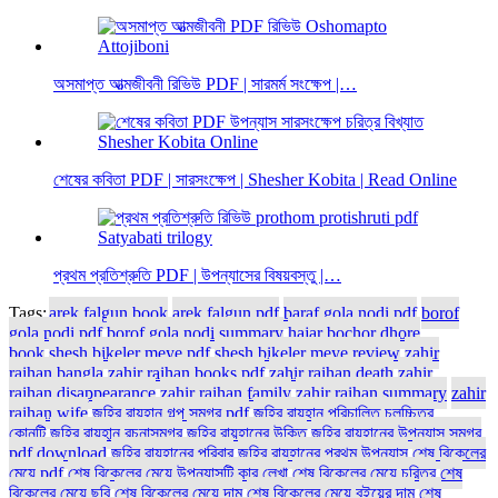
অসমাপ্ত আত্মজীবনী রিভিউ PDF | সারমর্ম সংক্ষেপ |…
শেষের কবিতা PDF | সারসংক্ষেপ | Shesher Kobita | Read Online
প্রথম প্রতিশ্রুতি PDF | উপন্যাসের বিষয়বস্তু |…
Tags:
arek falgun book
arek falgun pdf
baraf gola nodi pdf
borof
gola nodi pdf
borof gola nodi summary
hajar bochor dhore
book
shesh bikeler meye pdf
shesh bikeler meye review
zahir
raihan bangla
zahir raihan books pdf
zahir raihan death
zahir
raihan disappearance
zahir raihan family
zahir raihan summary
zahir
raihan wife
জহির রায়হান গল্প সমগ্র pdf
জহির রায়হান পরিচালিত চলচ্চিত্র
কোনটি
জহির রায়হান রচনাসমগ্র
জহির রায়হানের উক্তি
জহির রায়হানের উপন্যাস সমগ্র
pdf download
জহির রায়হানের পরিবার
জহির রায়হানের প্রথম উপন্যাস
শেষ বিকেলের
মেয়ে pdf
শেষ বিকেলের মেয়ে উপন্যাসটি কার লেখা
শেষ বিকেলের মেয়ে চরিত্র
শেষ
বিকেলের মেয়ে ছবি
শেষ বিকেলের মেয়ে দাম
শেষ বিকেলের মেয়ে বইয়ের দাম
শেষ