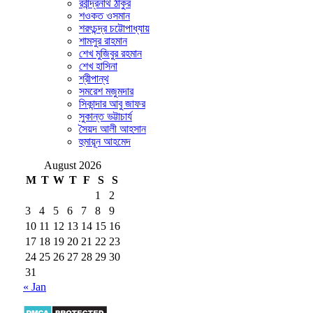
রবীন্দ্রনাথ ঠাকুর
শওকত ওসমান
শরৎচন্দ্র চট্টোপাধ্যায়
শামসুর রাহমান
শেখ মুজিবুর রহমান
শেখ হাসিনা
শ্রীপান্থ
সমরেশ মজুমদার
সিকান্দার আবু জাফর
সুকান্ত ভট্টাচার্য
সৈয়দ আলী আহসান
হুমায়ূন আহমেদ
August 2026
M
T
W
T
F
S
S
1
2
3
4
5
6
7
8
9
10
11
12
13
14
15
16
17
18
19
20
21
22
23
24
25
26
27
28
29
30
31
« Jan