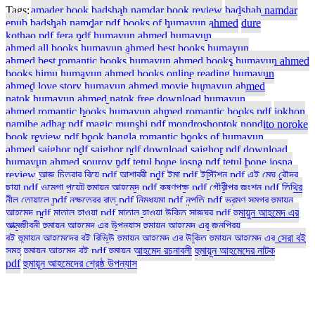
Tags:
amader book
badshah namdar book review
badshah namdar
epub
badshah namdar pdf
books of humayun ahmed
dure
kothao pdf
fera pdf
humayun ahmed
humayun
ahmed all books
humayun ahmed best books
humayun
ahmed best romantic books
humayun ahmed books
humayun ahmed
books himu
humayun ahmed books online reading
humayun
ahmed love story
humayun ahmed movie
humayun ahmed
natok
humayun ahmed natok free download
humayun
ahmed romantic books
humayun ahmed romantic books pdf
jokhon
namibe adhar pdf
magic munshi pdf
mondroshoptok
nondito noroke
book review
pdf book bangla
romantic books of humayun
ahmed
sajghor pdf
sajghor pdf download
sajghor pdf download
humayun ahmed
sourov pdf
tetul bone josna pdf
tetul bone josna
review
আজ চিত্রার বিয়ে pdf
আশাবরী pdf
ইমা pdf
ইস্টিশন pdf
এই মেঘ রৌদ্র
ছায়া pdf
ওমেগা পয়েন্ট হুমায়ূন আহমেদ pdf
কৃষ্ণপক্ষ pdf
গৌরীপুর জংশন pdf
তিথির
নীল তোয়ালে pdf
নক্ষত্রের রাত pdf
নিমধ্যমা pdf
নৃপতি pdf
ভ্রমণ সমগ্র হুমায়ূন
আহমেদ pdf
মাতাল হাওয়া pdf
মাতাল হাওয়া উক্তি
সাজঘর pdf
হুমায়ুন আহমেদ এর
আত্মজীবনী
হুমায়ুন আহমেদ এর উপন্যাস
হুমায়ুন আহমেদ এর জনপ্রিয়
বই
হুমায়ুন আহমেদের বই রিভিউ
হুমায়ূন আহমেদ এর উক্তি
হুমায়ূন আহমেদ এর সেরা বই
সমূহ
হুমায়ূন আহমেদ বই pdf
হুমায়ূন আহমেদ রচনাবলী
হুমায়ূন আহমেদের নাটক
pdf
হুমায়ূন আহমেদের শ্রেষ্ঠ উপন্যাস