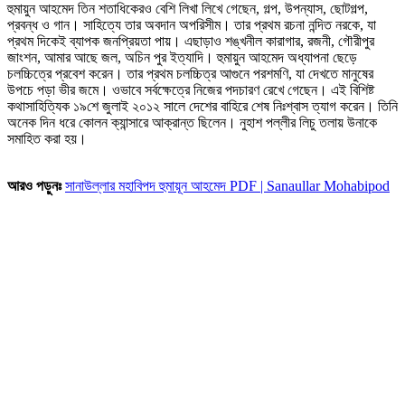
হুমায়ুন আহমেদ তিন শতাধিকেরও বেশি লিখা লিখে গেছেন, গল্প, উপন্যাস, ছোটগল্প,
প্রবন্ধ ও গান। সাহিত্যে তার অবদান অপরিসীম। তার প্রথম রচনা নন্দিত নরকে, যা
প্রথম দিকেই ব্যাপক জনপ্রিয়তা পায়। এছাড়াও শঙ্খনীল কারাগার, রজনী, গৌরীপুর
জাংশন, আমার আছে জল, অচিন পুর ইত্যাদি। হুমায়ুন আহমেদ অধ্যাপনা ছেড়ে
চলচ্চিত্রে প্রবেশ করেন। তার প্রথম চলচ্চিত্র আগুনে পরশমণি, যা দেখতে মানুষের
উপচে পড়া ভীর জমে। ওভাবে সর্বক্ষেত্রে নিজের পদচারণ রেখে গেছেন। এই বিশিষ্ট
কথাসাহিত্যিক ১৯শে জুলাই ২০১২ সালে দেশের বাহিরে শেষ নিঃশ্বাস ত্যাগ করেন। তিনি
অনেক দিন ধরে কোলন ক্যান্সারে আক্রান্ত ছিলেন। নুহাশ পল্লীর লিচু তলায় উনাকে
সমাহিত করা হয়।
আরও পড়ুনঃ
সানাউল্লার মহাবিপদ হুমায়ূন আহমেদ PDF | Sanaullar Mohabipod