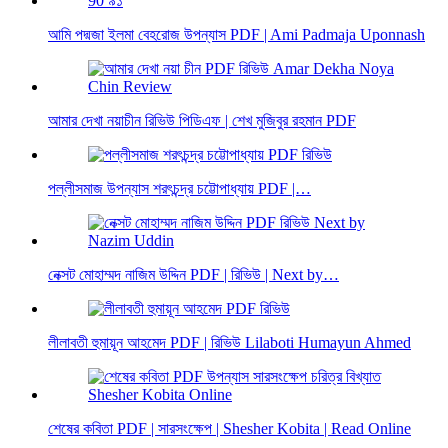
আমি পদ্মজা ইলমা বেহরোজ উপন্যাস PDF | Ami Padmaja Uponnash
আমার দেখা নয়াচীন রিভিউ পিডিএফ | শেখ মুজিবুর রহমান PDF
পল্লীসমাজ উপন্যাস শরৎচন্দ্র চট্টোপাধ্যায় PDF |…
নেক্সট মোহাম্মদ নাজিম উদ্দিন PDF | রিভিউ | Next by…
লীলাবতী হুমায়ূন আহমেদ PDF | রিভিউ Lilaboti Humayun Ahmed
শেষের কবিতা PDF | সারসংক্ষেপ | Shesher Kobita | Read Online