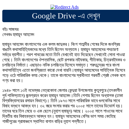
Google Drive -এ দেখুন
বইঃ সাজঘর
লেখকঃ হুমায়ূন আহমেদ
হুমায়ুন আহমেদ বাংলাদেশের এক কলম জাদুকর। বিংশ শতাব্দীর শেষের দিকে জনপ্রিয়
বাঙালি কথাসাহিত্যিকদের মধ্যে তিনি ছিলেন অন্যতম। হুমায়ুন আহমেদের পদচারণা
সর্বত্র ব্যাপীত। পরশ পাথরের মতো তিনি যেখানেই হাত দিয়েছেন সেখানেই সোনা পাওয়া
গেছে। তিনি বাংলাদেশের ঔপন্যাসিক, ছোট গল্পকার নাট্যকার, গীতিকার, চিত্রনাট্যকর ও
চলচ্চিত্র নির্মাতা। এছাড়াও নাটক চলচ্চিত্র হিসেবে সমাদৃত। শরৎচন্দ্রের পরে বাংলা
কথাসাহিত্যিে এতো জনপ্রিয়তা কারো দেখা যায়নি।হুমায়ুন আহমেদের সাহিত্যিক হিসেবে
গড়ে ওঠে পারিবারিক বলয় থেকে। তাকে বাংলাদেশের স্বাধীনতা পরবর্তী শ্রেষ্ঠ লেখক বলে
গণ্য করা হয।
১৯৪৮ সালে ১৩ই নভেম্বর নেত্রকোনা জেলার কেন্দুয়া উপজেলায় কুতুবপুরে (তৎকালীন
পূর্ব পাকিস্তানে) জন্মগ্রহন করেন হুমায়ূন আহমেদ।তিনি পেশায় ছিলেন অধ্যাপক (ঢাকা
বিশ্ববিদ্যালয়ের রসায়ন বিভাগে)। তিনি ১৯৭৩ সালে পারিবারিক ভাবে গুলকেনির সাথে
বিবাহ বন্ধনে আবদ্ধ হন। ৩২ বছর সংসার করার পর ২০০৫ সালে তাদের ডিভোর্স হয়।
তাদের ঘরে তিন মেয়ে ও এক ছেলে (নুহাশ হুমায়ূন) আছে। ২০০৫ সালে শাওনের সাথে
দ্বিতীয় বার বিবাহবন্ধনে আবদ্ধ হন। হুমায়ুন আহমেদের বেশির ভাগ সময় কেটেছে
গাজীপুরের গ্রামাঞ্চলে স্থাপিত বাগান বাড়ির নূহাশ পল্লীতে।