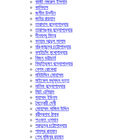
কাজী নজরুল ইসলাম
কালিদাস
জসীম উদ্‌দীন
জহির রায়হান
তারাদাস বন্দ্যোপাধ্যায়
তারাশঙ্কর বন্দ্যোপাধ্যায়
দীনবন্ধু মিত্র
ফাহাম আব্দুস সালাম
বঙ্কিমচন্দ্র চট্টোপাধ্যায়
বলাইচাঁদ মুখোপাধ্যায়
বিজন ভট্টাচার্য
বিভূতিভূষণ বন্দ্যোপাধ্যায়
বেগম রোকেয়া
মহিউদ্দিন মোহাম্মদ
মাইকেল মধুসূদন দত্ত
মানিক বন্দ্যোপাধ্যায়
মির্চা এলিয়াদ
মুহাম্মদ ইউনুস
মৈত্রেয়ী দেবী
মোহাম্মদ নাজিম উদ্দিন
রবীন্দ্রনাথ ঠাকুর
শওকত ওসমান
শরৎচন্দ্র চট্টোপাধ্যায়
শামসুর রাহমান
শেখ মুজিবুর রহমান