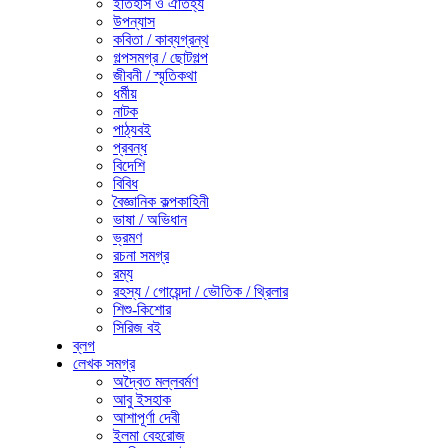
ইতিহাস ও ঐতিহ্য
উপন্যাস
কবিতা / কাব্যগ্রন্থ
গল্পসমগ্র / ছোটগল্প
জীবনী / স্মৃতিকথা
ধর্মীয়
নাটক
পাঠ্যবই
প্রবন্ধ
বিদেশি
বিবিধ
বৈজ্ঞানিক কল্পকাহিনী
ভাষা / অভিধান
ভ্রমণ
রচনা সমগ্র
রম্য
রহস্য / গোয়েন্দা / ভৌতিক / থ্রিলার
শিশু-কিশোর
সিরিজ বই
ব্লগ
লেখক সমগ্র
অদ্বৈত মল্লবর্মণ
আবু ইসহাক
আশাপূর্ণা দেবী
ইলমা বেহরোজ