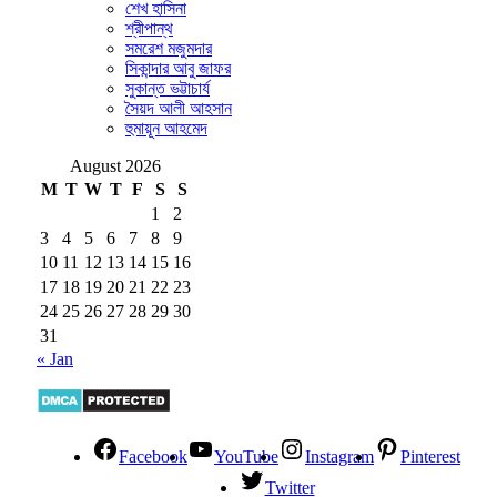
শেখ হাসিনা
শ্রীপান্থ
সমরেশ মজুমদার
সিকান্দার আবু জাফর
সুকান্ত ভট্টাচার্য
সৈয়দ আলী আহসান
হুমায়ূন আহমেদ
August 2026
M
T
W
T
F
S
S
1
2
3
4
5
6
7
8
9
10
11
12
13
14
15
16
17
18
19
20
21
22
23
24
25
26
27
28
29
30
31
« Jan
Facebook
YouTube
Instagram
Pinterest
Twitter