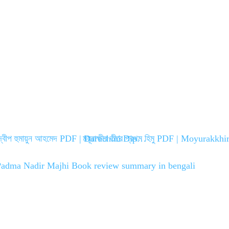
ি দ্বীপ হুমায়ুন আহমেদ PDF | Daruchini Dip…
ময়ূরাক্ষীর তীরে প্রথম হিমু PDF | Moyurakkh