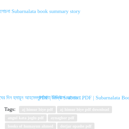
েঘের দিন হুমায়ূন আহমেদ PDF | রিভিউ Srabon…
সুবর্ণলতা উপন্যাস আলোচনা PDF | Subarnalata 
Tags:
aj himur biye pdf
aj himur biye pdf download
angul kata joglu pdf
aynaghor pdf
books of humayun ahmed
dorjar opashe pdf