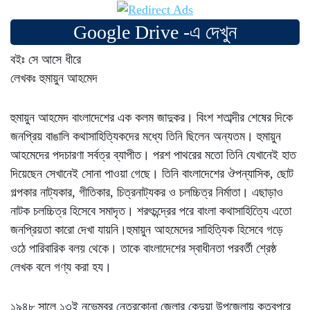
Google Drive -এ দেখুন
বইঃ সে আসে ধীরে
লেখকঃ হুমায়ুন আহমেদ
হুমায়ুন আহমেদ বাংলাদেশের এক কলম জাদুকর। বিংশ শতাব্দীর শেষের দিকে
জনপ্রিয় বাঙালি কথাসাহিত্যিকদের মধ্যে তিনি ছিলেন অন্যতম। হুমায়ুন
আহমেদের পদচারণা সর্বত্র ব্যাপীত। পরশ পাথরের মতো তিনি যেখানেই হাত
দিয়েছেন সেখানেই সোনা পাওয়া গেছে। তিনি বাংলাদেশের ঔপন্যাসিক, ছোট
গল্পকার নাট্যকার, গীতিকার, চিত্রনাট্যকর ও চলচ্চিত্র নির্মাতা। এছাড়াও
নাটক চলচ্চিত্র হিসেবে সমাদৃত। শরৎচন্দ্রের পরে বাংলা কথাসাহিত্যিে এতো
জনপ্রিয়তা কারো দেখা যায়নি।হুমায়ুন আহমেদের সাহিত্যিক হিসেবে গড়ে
ওঠে পারিবারিক বলয় থেকে। তাকে বাংলাদেশের স্বাধীনতা পরবর্তী শ্রেষ্ঠ
লেখক বলে গণ্য করা হয।
১৯৪৮ সালে ১৩ই নভেম্বর নেত্রকোনা জেলার কেন্দুয়া উপজেলায় কুতুবপুরে