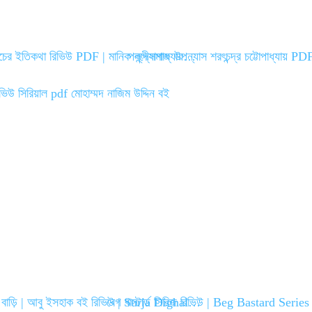
াচের ইতিকথা রিভিউ PDF | মানিক বন্দ্যোপাধ্যায়…
পল্লীসমাজ উপন্যাস শরৎচন্দ্র চট্টোপাধ্যায় P
ঘল বাড়ি | আবু ইসহাক বই রিভিউ | Surja Dighal…
বেগ বাস্টার্ড সিরিজ রিভিউ | Beg Bastard Ser