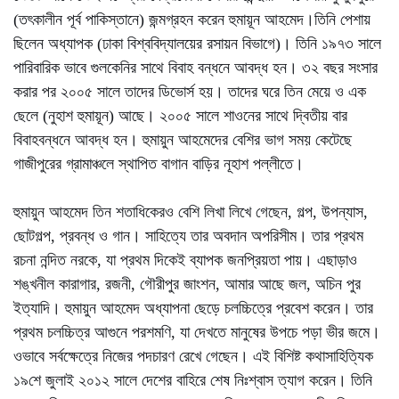
(তৎকালীন পূর্ব পাকিস্তানে) জন্মগ্রহন করেন হুমায়ূন আহমেদ।তিনি পেশায়
ছিলেন অধ্যাপক (ঢাকা বিশ্ববিদ্যালয়ের রসায়ন বিভাগে)। তিনি ১৯৭৩ সালে
পারিবারিক ভাবে গুলকেনির সাথে বিবাহ বন্ধনে আবদ্ধ হন। ৩২ বছর সংসার
করার পর ২০০৫ সালে তাদের ডিভোর্স হয়। তাদের ঘরে তিন মেয়ে ও এক
ছেলে (নুহাশ হুমায়ূন) আছে। ২০০৫ সালে শাওনের সাথে দ্বিতীয় বার
বিবাহবন্ধনে আবদ্ধ হন। হুমায়ুন আহমেদের বেশির ভাগ সময় কেটেছে
গাজীপুরের গ্রামাঞ্চলে স্থাপিত বাগান বাড়ির নূহাশ পল্লীতে।
হুমায়ুন আহমেদ তিন শতাধিকেরও বেশি লিখা লিখে গেছেন, গল্প, উপন্যাস,
ছোটগল্প, প্রবন্ধ ও গান। সাহিত্যে তার অবদান অপরিসীম। তার প্রথম
রচনা নন্দিত নরকে, যা প্রথম দিকেই ব্যাপক জনপ্রিয়তা পায়। এছাড়াও
শঙ্খনীল কারাগার, রজনী, গৌরীপুর জাংশন, আমার আছে জল, অচিন পুর
ইত্যাদি। হুমায়ুন আহমেদ অধ্যাপনা ছেড়ে চলচ্চিত্রে প্রবেশ করেন। তার
প্রথম চলচ্চিত্র আগুনে পরশমণি, যা দেখতে মানুষের উপচে পড়া ভীর জমে।
ওভাবে সর্বক্ষেত্রে নিজের পদচারণ রেখে গেছেন। এই বিশিষ্ট কথাসাহিত্যিক
১৯শে জুলাই ২০১২ সালে দেশের বাহিরে শেষ নিঃশ্বাস ত্যাগ করেন। তিনি