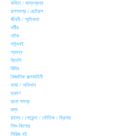
কবিতা / কাব্যগ্রন্থ
গল্পসমগ্র / ছোটগল্প
জীবনী / স্মৃতিকথা
ধর্মীয়
নাটক
পাঠ্যবই
প্রবন্ধ
বিদেশি
বিবিধ
বৈজ্ঞানিক কল্পকাহিনী
ভাষা / অভিধান
ভ্রমণ
রচনা সমগ্র
রম্য
রহস্য / গোয়েন্দা / ভৌতিক / থ্রিলার
শিশু-কিশোর
সিরিজ বই