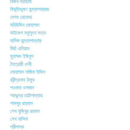
বিজন ভট্টাচার্য
বিভূতিভূষণ বন্দ্যোপাধ্যায়
বেগম রোকেয়া
মহিউদ্দিন মোহাম্মদ
মাইকেল মধুসূদন দত্ত
মানিক বন্দ্যোপাধ্যায়
মির্চা এলিয়াদ
মুহাম্মদ ইউনুস
মৈত্রেয়ী দেবী
মোহাম্মদ নাজিম উদ্দিন
রবীন্দ্রনাথ ঠাকুর
শওকত ওসমান
শরৎচন্দ্র চট্টোপাধ্যায়
শামসুর রাহমান
শেখ মুজিবুর রহমান
শেখ হাসিনা
শ্রীপান্থ