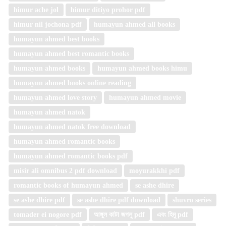
himur ache jol
himur ditiyo prohor pdf
himur nil jochona pdf
humayun ahmed all books
humayun ahmed best books
humayun ahmed best romantic books
humayun ahmed books
humayun ahmed books himu
humayun ahmed books online reading
humayun ahmed love story
humayun ahmed movie
humayun ahmed natok
humayun ahmed natok free download
humayun ahmed romantic books
humayun ahmed romantic books pdf
misir ali omnibus 2 pdf download
moyurakkhi pdf
romantic books of humayun ahmed
se ashe dhire
se ashe dhire pdf
se ashe dhire pdf download
shuvro series
tomader ei nogore pdf
আঙ্গুল কাটা জগলু pdf
এবং হিমু pdf