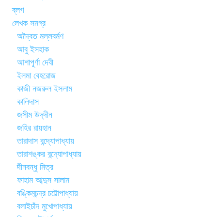
ব্লগ
লেখক সমগ্র
অদ্বৈত মল্লবর্মণ
আবু ইসহাক
আশাপূর্ণা দেবী
ইলমা বেহরোজ
কাজী নজরুল ইসলাম
কালিদাস
জসীম উদ্‌দীন
জহির রায়হান
তারাদাস বন্দ্যোপাধ্যায়
তারাশঙ্কর বন্দ্যোপাধ্যায়
দীনবন্ধু মিত্র
ফাহাম আব্দুস সালাম
বঙ্কিমচন্দ্র চট্টোপাধ্যায়
বলাইচাঁদ মুখোপাধ্যায়