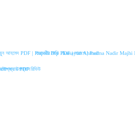
 হুমায়ুন আহমেদ PDF | Rupali Dip Humayun Ahmed
পদ্মানদীর মাঝি PDF | সারাংশ | Padma Nadir Maj