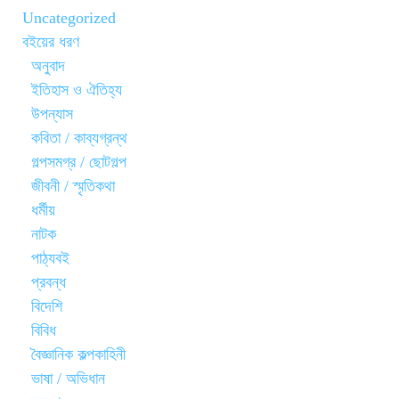
Uncategorized
বইয়ের ধরণ
অনুবাদ
ইতিহাস ও ঐতিহ্য
উপন্যাস
কবিতা / কাব্যগ্রন্থ
গল্পসমগ্র / ছোটগল্প
জীবনী / স্মৃতিকথা
ধর্মীয়
নাটক
পাঠ্যবই
প্রবন্ধ
বিদেশি
বিবিধ
বৈজ্ঞানিক কল্পকাহিনী
ভাষা / অভিধান