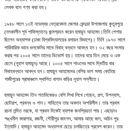
লেখক বলে গণ্য করা হয।
১৯৪৮ সালে ১৩ই নভেম্বর নেত্রকোনা জেলার কেন্দুয়া উপজেলায় কুতুবপুরে
(তৎকালীন পূর্ব পাকিস্তানে) জন্মগ্রহন করেন হুমায়ূন আহমেদ।তিনি পেশায়
ছিলেন অধ্যাপক (ঢাকা বিশ্ববিদ্যালয়ের রসায়ন বিভাগে)। তিনি ১৯৭৩ সালে
পারিবারিক ভাবে গুলকেনির সাথে বিবাহ বন্ধনে আবদ্ধ হন। ৩২ বছর সংসার
করার পর ২০০৫ সালে তাদের ডিভোর্স হয়। তাদের ঘরে তিন মেয়ে ও এক
ছেলে (নুহাশ হুমায়ূন) আছে। ২০০৫ সালে শাওনের সাথে দ্বিতীয় বার
বিবাহবন্ধনে আবদ্ধ হন। হুমায়ুন আহমেদের বেশির ভাগ সময় কেটেছে
গাজীপুরের গ্রামাঞ্চলে স্থাপিত বাগান বাড়ির নূহাশ পল্লীতে।
হুমায়ুন আহমেদ তিন শতাধিকেরও বেশি লিখা লিখে গেছেন, গল্প, উপন্যাস,
ছোটগল্প, প্রবন্ধ ও গান। সাহিত্যে তার অবদান অপরিসীম। তার প্রথম
রচনা নন্দিত নরকে, যা প্রথম দিকেই ব্যাপক জনপ্রিয়তা পায়। এছাড়াও
শঙ্খনীল কারাগার, রজনী, গৌরীপুর জাংশন, আমার আছে জল, অচিন পুর
ইত্যাদি। হুমায়ুন আহমেদ অধ্যাপনা ছেড়ে চলচ্চিত্রে প্রবেশ করেন। তার