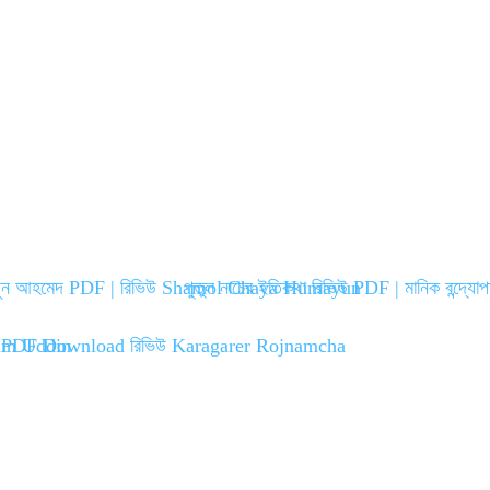
হুমায়ূন আহমেদ PDF | রিভিউ Shamol Chaya Humayun
পুতুল নাচের ইতিকথা রিভিউ PDF | মানিক বন্দ্যোপ