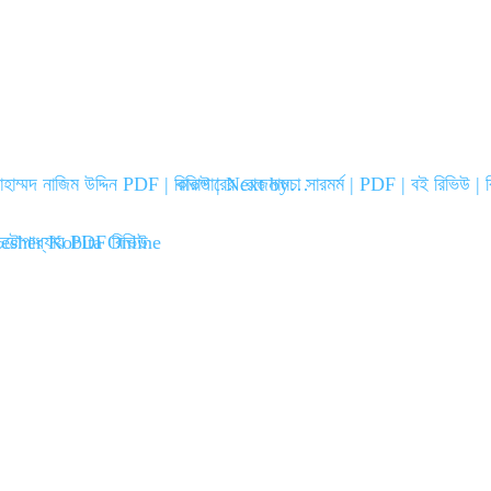
মোহাম্মদ নাজিম উদ্দিন PDF | রিভিউ | Next by…
কারাগারের রোজনামচা সারমর্ম | PDF | বই রিভিউ 