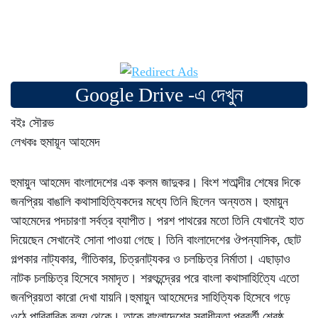
Google Drive -এ দেখুন
বইঃ সৌরভ
লেখকঃ হুমায়ূন আহমেদ
হুমায়ুন আহমেদ বাংলাদেশের এক কলম জাদুকর। বিংশ শতাব্দীর শেষের দিকে
জনপ্রিয় বাঙালি কথাসাহিত্যিকদের মধ্যে তিনি ছিলেন অন্যতম। হুমায়ুন
আহমেদের পদচারণা সর্বত্র ব্যাপীত। পরশ পাথরের মতো তিনি যেখানেই হাত
দিয়েছেন সেখানেই সোনা পাওয়া গেছে। তিনি বাংলাদেশের ঔপন্যাসিক, ছোট
গল্পকার নাট্যকার, গীতিকার, চিত্রনাট্যকর ও চলচ্চিত্র নির্মাতা। এছাড়াও
নাটক চলচ্চিত্র হিসেবে সমাদৃত। শরৎচন্দ্রের পরে বাংলা কথাসাহিত্যিে এতো
জনপ্রিয়তা কারো দেখা যায়নি।হুমায়ুন আহমেদের সাহিত্যিক হিসেবে গড়ে
ওঠে পারিবারিক বলয় থেকে। তাকে বাংলাদেশের স্বাধীনতা পরবর্তী শ্রেষ্ঠ