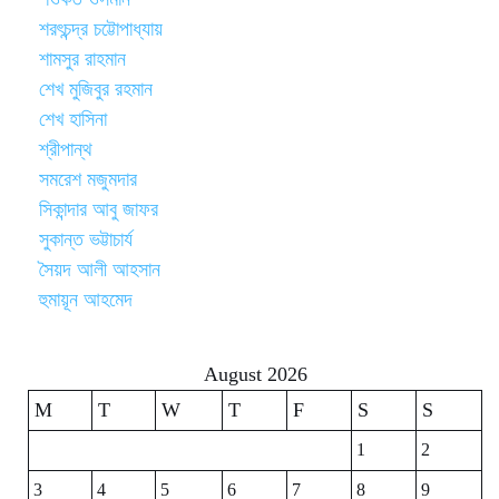
শরৎচন্দ্র চট্টোপাধ্যায়
শামসুর রাহমান
শেখ মুজিবুর রহমান
শেখ হাসিনা
শ্রীপান্থ
সমরেশ মজুমদার
সিকান্দার আবু জাফর
সুকান্ত ভট্টাচার্য
সৈয়দ আলী আহসান
হুমায়ূন আহমেদ
August 2026
M
T
W
T
F
S
S
1
2
3
4
5
6
7
8
9