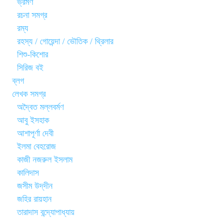
ভ্রমণ
রচনা সমগ্র
রম্য
রহস্য / গোয়েন্দা / ভৌতিক / থ্রিলার
শিশু-কিশোর
সিরিজ বই
ব্লগ
লেখক সমগ্র
অদ্বৈত মল্লবর্মণ
আবু ইসহাক
আশাপূর্ণা দেবী
ইলমা বেহরোজ
কাজী নজরুল ইসলাম
কালিদাস
জসীম উদ্‌দীন
জহির রায়হান
তারাদাস বন্দ্যোপাধ্যায়