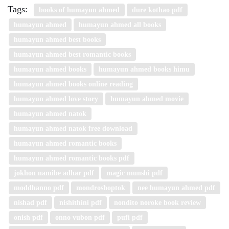
Tags:
books of humayun ahmed
dure kothao pdf
humayun ahmed
humayun ahmed all books
humayun ahmed best books
humayun ahmed best romantic books
humayun ahmed books
humayun ahmed books himu
humayun ahmed books online reading
humayun ahmed love story
humayun ahmed movie
humayun ahmed natok
humayun ahmed natok free download
humayun ahmed romantic books
humayun ahmed romantic books pdf
jokhon namibe adhar pdf
magic munshi pdf
moddhanno pdf
mondroshoptok
nee humayun ahmed pdf
nishad pdf
nishithini pdf
nondito noroke book review
onish pdf
onno vubon pdf
pufi pdf