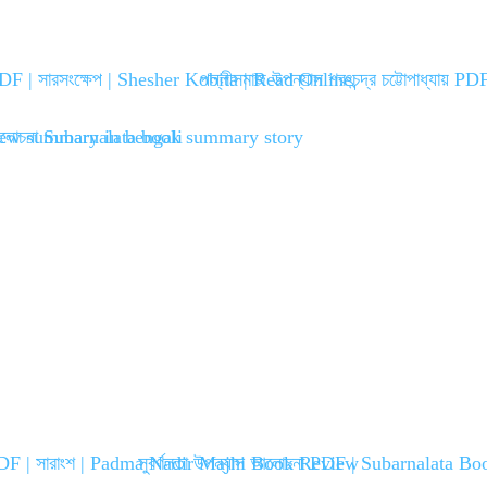
PDF | সারসংক্ষেপ | Shesher Kobita | Read Online
পল্লীসমাজ উপন্যাস শরৎচন্দ্র চট্টোপাধ্যায় P
ি PDF | সারাংশ | Padma Nadir Majhi Book Review
সুবর্ণলতা উপন্যাস আলোচনা PDF | Subarnalata 