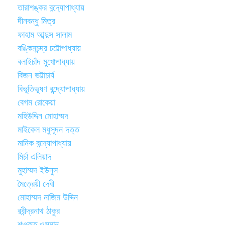
তারাশঙ্কর বন্দ্যোপাধ্যায়
দীনবন্ধু মিত্র
ফাহাম আব্দুস সালাম
বঙ্কিমচন্দ্র চট্টোপাধ্যায়
বলাইচাঁদ মুখোপাধ্যায়
বিজন ভট্টাচার্য
বিভূতিভূষণ বন্দ্যোপাধ্যায়
বেগম রোকেয়া
মহিউদ্দিন মোহাম্মদ
মাইকেল মধুসূদন দত্ত
মানিক বন্দ্যোপাধ্যায়
মির্চা এলিয়াদ
মুহাম্মদ ইউনুস
মৈত্রেয়ী দেবী
মোহাম্মদ নাজিম উদ্দিন
রবীন্দ্রনাথ ঠাকুর
শওকত ওসমান