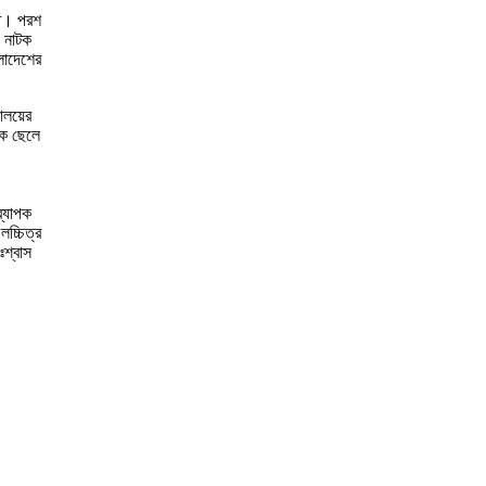
ীত। পরশ
ও নাটক
লাদেশের
যালয়ের
এক ছেলে
ব্যাপক
চ্চিত্র
ঃশ্বাস