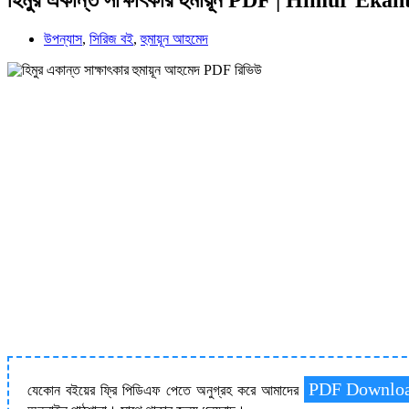
উপন্যাস
,
সিরিজ বই
,
হুমায়ূন আহমেদ
PDF Downlo
যেকোন বইয়ের ফ্রি পিডিএফ পেতে অনুগ্রহ করে আমাদের