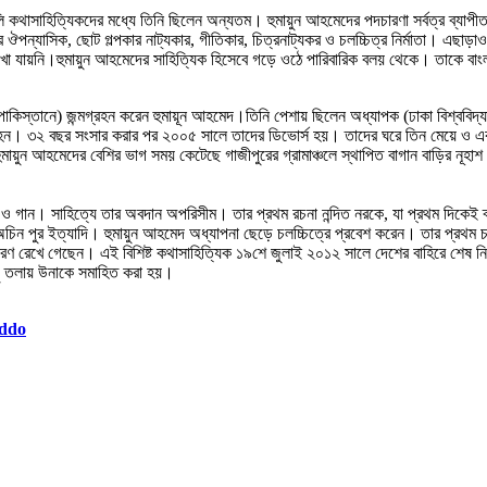
ি কথাসাহিত্যিকদের মধ্যে তিনি ছিলেন অন্যতম। হুমায়ুন আহমেদের পদচারণা সর্বত্র ব্যাপ
ন্যাসিক, ছোট গল্পকার নাট্যকার, গীতিকার, চিত্রনাট্যকর ও চলচ্চিত্র নির্মাতা। এছাড়া
 দেখা যায়নি।হুমায়ুন আহমেদের সাহিত্যিক হিসেবে গড়ে ওঠে পারিবারিক বলয় থেকে। তাকে বাং
পাকিস্তানে) জন্মগ্রহন করেন হুমায়ূন আহমেদ।তিনি পেশায় ছিলেন অধ্যাপক (ঢাকা বিশ্ববিদ্
্ধ হন। ৩২ বছর সংসার করার পর ২০০৫ সালে তাদের ডিভোর্স হয়। তাদের ঘরে তিন মেয়ে ও 
ায়ুন আহমেদের বেশির ভাগ সময় কেটেছে গাজীপুরের গ্রামাঞ্চলে স্থাপিত বাগান বাড়ির নূহাশ
্ধ ও গান। সাহিত্যে তার অবদান অপরিসীম। তার প্রথম রচনা নন্দিত নরকে, যা প্রথম দিকেই 
ন পুর ইত্যাদি। হুমায়ুন আহমেদ অধ্যাপনা ছেড়ে চলচ্চিত্রে প্রবেশ করেন। তার প্রথম চল
রণ রেখে গেছেন। এই বিশিষ্ট কথাসাহিত্যিক ১৯শে জুলাই ২০১২ সালে দেশের বাহিরে শেষ নি
চু তলায় উনাকে সমাহিত করা হয়।
oddo