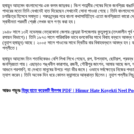
হুমায়ুন আহমেদ বাংলাদেশের এক কলম জাদুকর। বিংশ শতাব্দীর শেষের দিকে জনপ্রিয় বাঙাল
পাথরের মতো তিনি যেখানেই হাত দিয়েছেন সেখানেই সোনা পাওয়া গেছে। তিনি বাংলাদেশের ঔপ
চলচ্চিত্র হিসেবে সমাদৃত। শরৎচন্দ্রের পরে বাংলা কথাসাহিত্যিে এতো জনপ্রিয়তা কারো
স্বাধীনতা পরবর্তী শ্রেষ্ঠ লেখক বলে গণ্য করা হয।
১৯৪৮ সালে ১৩ই নভেম্বর নেত্রকোনা জেলার কেন্দুয়া উপজেলায় কুতুবপুরে (তৎকালীন পূর্ব 
রসায়ন বিভাগে)। তিনি ১৯৭৩ সালে পারিবারিক ভাবে গুলকেনির সাথে বিবাহ বন্ধনে আবদ
(নুহাশ হুমায়ূন) আছে। ২০০৫ সালে শাওনের সাথে দ্বিতীয় বার বিবাহবন্ধনে আবদ্ধ হন। হুম
পল্লীতে।
হুমায়ুন আহমেদ তিন শতাধিকেরও বেশি লিখা লিখে গেছেন, গল্প, উপন্যাস, ছোটগল্প, প্রবন
জনপ্রিয়তা পায়। এছাড়াও শঙ্খনীল কারাগার, রজনী, গৌরীপুর জাংশন, আমার আছে জল, অচি
আগুনে পরশমণি, যা দেখতে মানুষের উপচে পড়া ভীর জমে। ওভাবে সর্বক্ষেত্রে নিজের পদচা
ত্যাগ করেন। তিনি অনেক দিন ধরে কোলন ক্যান্সারে আক্রান্ত ছিলেন। নুহাশ পল্লীর লি
আরও পড়ুনঃ
হিমুর হাতে কয়েকটি নীলপদ্ম PDF | Himur Hate Koyekti Neel P