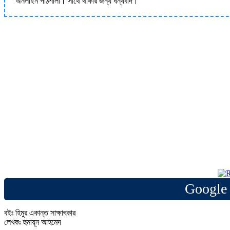
অনলাইন পাঠশালা। সাথে থাকার জন্য ধন্যবাদ।
Google 
বইঃ হিমুর একান্ত সাক্ষাৎকার
লেখকঃ হুমায়ূন আহমেদ