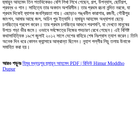
হুমায়ুন আহমেদ তিন শতাধিকেরও বেশি লিখা লিখে গেছেন, গল্প, উপন্যাস, ছোটগল্প,
প্রবন্ধ ও গান। সাহিত্যে তার অবদান অপরিসীম। তার প্রথম রচনা নন্দিত নরকে, যা
প্রথম দিকেই ব্যাপক জনপ্রিয়তা পায়। এছাড়াও শঙ্খনীল কারাগার, রজনী, গৌরীপুর
জাংশন, আমার আছে জল, অচিন পুর ইত্যাদি। হুমায়ুন আহমেদ অধ্যাপনা ছেড়ে
চলচ্চিত্রে প্রবেশ করেন। তার প্রথম চলচ্চিত্র আগুনে পরশমণি, যা দেখতে মানুষের
উপচে পড়া ভীর জমে। ওভাবে সর্বক্ষেত্রে নিজের পদচারণ রেখে গেছেন। এই বিশিষ্ট
কথাসাহিত্যিক ১৯শে জুলাই ২০১২ সালে দেশের বাহিরে শেষ নিঃশ্বাস ত্যাগ করেন। তিনি
অনেক দিন ধরে কোলন ক্যান্সারে আক্রান্ত ছিলেন। নুহাশ পল্লীর লিচু তলায় উনাকে
সমাহিত করা হয়।
আরও পড়ুনঃ
হিমুর মধ্যদুপুর হুমায়ূন আহমেদ PDF | রিভিউ Himur Moddho
Dupur