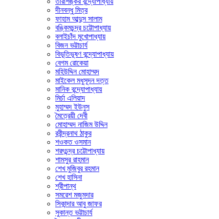
তারাশঙ্কর বন্দ্যোপাধ্যায়
দীনবন্ধু মিত্র
ফাহাম আব্দুস সালাম
বঙ্কিমচন্দ্র চট্টোপাধ্যায়
বলাইচাঁদ মুখোপাধ্যায়
বিজন ভট্টাচার্য
বিভূতিভূষণ বন্দ্যোপাধ্যায়
বেগম রোকেয়া
মহিউদ্দিন মোহাম্মদ
মাইকেল মধুসূদন দত্ত
মানিক বন্দ্যোপাধ্যায়
মির্চা এলিয়াদ
মুহাম্মদ ইউনুস
মৈত্রেয়ী দেবী
মোহাম্মদ নাজিম উদ্দিন
রবীন্দ্রনাথ ঠাকুর
শওকত ওসমান
শরৎচন্দ্র চট্টোপাধ্যায়
শামসুর রাহমান
শেখ মুজিবুর রহমান
শেখ হাসিনা
শ্রীপান্থ
সমরেশ মজুমদার
সিকান্দার আবু জাফর
সুকান্ত ভট্টাচার্য