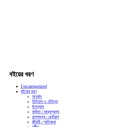
বইয়ের ধরণ
Uncategorized
বইয়ের ধরণ
অনুবাদ
ইতিহাস ও ঐতিহ্য
উপন্যাস
কবিতা / কাব্যগ্রন্থ
গল্পসমগ্র / ছোটগল্প
জীবনী / স্মৃতিকথা