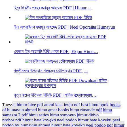
হিমুর দ্বিতীয় প্রহর হুমায়ূন আহমেদ PDF | Himur…
নীল অপরাজিতা হুমায়ূন আহমেদ PDF | Neel Oporajita Humayun
একজন হিমু কয়েকটি ঝিঁঝিঁ পোকা PDF | Ekjon Himu…
পল্লীসমাজ উপন্যাস শরৎচন্দ্র চট্টোপাধ্যায় PDF |…
পুতুল নাচের ইতিকথা রিভিউ PDF | মানিক বন্দ্যোপাধ্যায়…
Tags:
aj himur biye pdf
angul kata joglu pdf
best himu book
books
of humayun ahmed
himu amar books
himu rimande pdf
himu
samagra 2 pdf
himu series
himu somogro
himur ditiyo
prohor pdf
himur hate koyekti neel poddo
himur hate koyekti neel
poddo by humayun ahmed
himur hate koyekti neel poddo pdf
himur