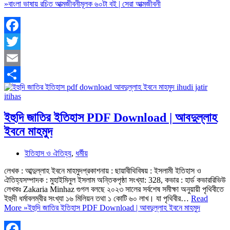
»
বাংলা ভাষায় রচিত আত্মজীবনীমূলক ৬০টা বই | সেরা আত্মজীবনী
Facebook
Twitter
Email
Share
ইহুদি জাতির ইতিহাস PDF Download | আবদুল্লাহ
ইবনে মাহমুদ
ইতিহাস ও ঐতিহ্য
,
ধর্মীয়
লেখক : আব্দুল্লাহ ইবনে মাহমুদপ্রকাশনায় : ছায়াবীথিবিষয় : ইসলামী ইতিহাস ও
ঐতিহ্যসম্পাদক : মুহাইমিনুল ইসলাম অন্তিকপৃষ্ঠা সংখ্যা: 328, কভার : হার্ড কভাররিভিউ
লেখকঃ Zakaria Minhaz গুগল বলছে ২০২৩ সালের সর্বশেষ সমীক্ষা অনুয়ায়ী পৃথিবীতে
ইহুদী ধর্মাবলম্বীর সংখ্যা ১৬ মিলিয়ন তথা ১ কোটি ৬০ লাখ। যা পৃথিবীর…
Read
More »
ইহুদি জাতির ইতিহাস PDF Download | আবদুল্লাহ ইবনে মাহমুদ