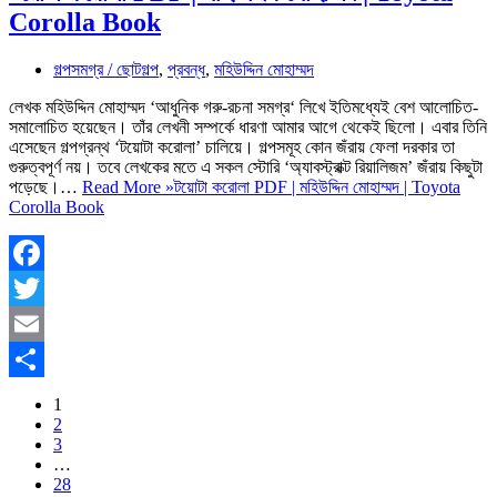
Corolla Book
গল্পসমগ্র / ছোটগল্প
,
প্রবন্ধ
,
মহিউদ্দিন মোহাম্মদ
লেখক মহিউদ্দিন মোহাম্মদ ‘আধুনিক গরু-রচনা সমগ্র‘ লিখে ইতিমধ্যেই বেশ আলোচিত-
সমালোচিত হয়েছেন। তাঁর লেখনী সম্পর্কে ধারণা আমার আগে থেকেই ছিলো। এবার তিনি
এসেছেন গল্পগ্রন্থ ‘টয়োটা করোলা’ চালিয়ে। গল্পসমূহ কোন জঁরায় ফেলা দরকার তা
গুরুত্বপূর্ণ নয়। তবে লেখকের মতে এ সকল স্টোরি ‘অ্যাবস্ট্রাক্ট রিয়ালিজম’ জঁরায় কিছুটা
পড়েছে।…
Read More »
টয়োটা করোলা PDF | মহিউদ্দিন মোহাম্মদ | Toyota
Corolla Book
Facebook
Twitter
Email
Share
1
2
3
…
28