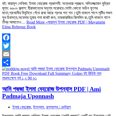
বই: মায়ামৃগ লেখিকা: ইলমা বেহরোজ প্রকাশনী: অন্যধারা প্রচ্ছদ: সদিতজ্জামান মুদ্রিত
মূল্য: ৬৬০৳ ফ্ল্যাপ: হীরাকান্তের অদৃশ্য সরোবরে ফোটা কোনো অচিন ফুলের
মতো,প্রণয়নীর বিনুনিতে গেঁথে রাখা আছে প্রণয় শত শত।তুমি থাকলে পাশে সৃষ্টির সকল
সুখ চিরসত্য,অবেলার তুষার গলা জমাট জল, তারকারাজির ঝিলমিল রং,তুমি থাকলে পাশে
তীব্র আঘাতেও…
Read More »
মায়ামৃগ ইলমা বেহরোজ PDF | Mayamrig
Elma Behrouz Book
Facebook
Twitter
Email
Share
আমি পদ্মজা ইলমা বেহরোজ উপন্যাস PDF | Ami
Padmaja Uponnash
ইলমা বেহরোজ
,
উপন্যাস
,
গল্পসমগ্র / ছোটগল্প
উপন্যাস: আমি পদ্মজা লেখিকা: ইলমা বেহরোজ “আমি পদ্মজা” একটি বড় উপন্যাস।বই