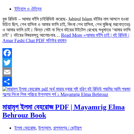
ইতিহাস ও ঐতিহ্য
বুক রিভিউ – আমার ফাঁসি চাইরিভিউ করেছে- Jahirul Islam বইটার নাম আসলে হওয়া
উচিত ছিল, শেখ হাসিনা ও আমার ফাসি চাই, কিংবা শেখ হাসিনা, শেখ মুজিব( মরনোত্তর)
ও আমার ফাসি চাই। কিন্ত সেটা না লিখে বইয়ের টাইটেল রেখেছে শুধুমাত্র ‘আমার ফাসি
চাই’। বইয়ের বিষয়বস্তু আলোচনার…
Read More »
আমার ফাঁসি চাই | বই রিভিউ |
Amar Fashi Chai PDF মতিউর রহমান
Facebook
Twitter
Email
Share
মায়ামৃগ ইলমা বেহরোজ PDF | Mayamrig Elma
Behrouz Book
ইলমা বেহরোজ
,
উপন্যাস
,
গল্পসমগ্র / ছোটগল্প