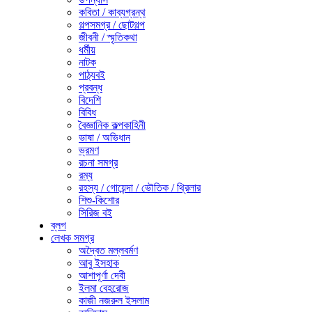
কবিতা / কাব্যগ্রন্থ
গল্পসমগ্র / ছোটগল্প
জীবনী / স্মৃতিকথা
ধর্মীয়
নাটক
পাঠ্যবই
প্রবন্ধ
বিদেশি
বিবিধ
বৈজ্ঞানিক কল্পকাহিনী
ভাষা / অভিধান
ভ্রমণ
রচনা সমগ্র
রম্য
রহস্য / গোয়েন্দা / ভৌতিক / থ্রিলার
শিশু-কিশোর
সিরিজ বই
ব্লগ
লেখক সমগ্র
অদ্বৈত মল্লবর্মণ
আবু ইসহাক
আশাপূর্ণা দেবী
ইলমা বেহরোজ
কাজী নজরুল ইসলাম