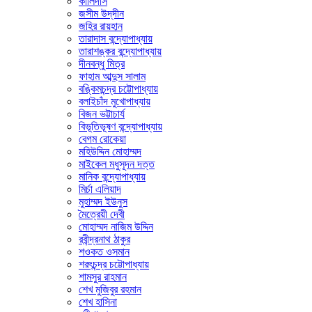
কালিদাস
জসীম উদ্‌দীন
জহির রায়হান
তারাদাস বন্দ্যোপাধ্যায়
তারাশঙ্কর বন্দ্যোপাধ্যায়
দীনবন্ধু মিত্র
ফাহাম আব্দুস সালাম
বঙ্কিমচন্দ্র চট্টোপাধ্যায়
বলাইচাঁদ মুখোপাধ্যায়
বিজন ভট্টাচার্য
বিভূতিভূষণ বন্দ্যোপাধ্যায়
বেগম রোকেয়া
মহিউদ্দিন মোহাম্মদ
মাইকেল মধুসূদন দত্ত
মানিক বন্দ্যোপাধ্যায়
মির্চা এলিয়াদ
মুহাম্মদ ইউনুস
মৈত্রেয়ী দেবী
মোহাম্মদ নাজিম উদ্দিন
রবীন্দ্রনাথ ঠাকুর
শওকত ওসমান
শরৎচন্দ্র চট্টোপাধ্যায়
শামসুর রাহমান
শেখ মুজিবুর রহমান
শেখ হাসিনা