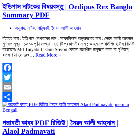
ইডিপাস নাটকের বিষয়বস্তু | Oedipus Rex Bangla
Summary PDF
অনুবাদ
,
নাটক
,
পাঠ্যবই
,
সৈয়দ আলী আহসান
বইয়ের নাম : ইডিপাস লেখকদের নাম : সফোক্লিস অনুবাদকের নাম : সৈয়দ আলী আহ্সান
মুদ্রিত মূল্য : ১০০৳ পৃষ্ঠা সংখ্যা : ৬৪ টি প্রকাশনীর নাম : আহমদ পাবলিশিং হাউস রিভিউ
করেছেনঃ Md Taiyabul Islam Sovon কোনো মরণশীল মানুষকে বলো না সুখীজন,
ইডিপাস
যতক্ষণ না সে দুঃখ…
Read More »
নাটকের
বিষয়বস্তু
|
Oedipus
Facebook
Rex
Twitter
Bangla
Summary
Email
PDF
Share
পদ্মাবতী কাব্য PDF রিভিউ | সৈয়দ আলী আহসান |
Alaol Padmavati