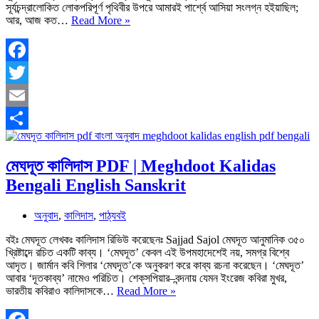
সূর্যচন্দ্রালোকিত লোকপরিপূর্ণ পৃথিবীর উপরে আমারই পার্শ্বে আসিয়া সংলগ্ন হইয়াছিল;
একরাত্রি
আর, আজ কত…
Read More »
PDF
|
গল্পের
বিষয়বস্তু
Facebook
সারাংশ
Twitter
চরিত্র
|
Email
Ek
Ratri
Share
Choto
Golpo
মেঘদূত কালিদাস PDF | Meghdoot Kalidas
Bengali English Sanskrit
অনুবাদ
,
কালিদাস
,
পাঠ্যবই
বইঃ মেঘদূত লেখকঃ কালিদাস রিভিউ করেছেনঃ Sajjad Sajol মেঘদূত আনুমানিক ৩৫০
খ্রিষ্টাব্দে রচিত একটি কাব্য। ‘মেঘদূত’ কেবল এই উপমহাদেশেই নয়, সমগ্র বিশ্বে
আদৃত। জার্মান কবি শিলার ‘মেঘদূত’কে অনুকরণ করে কাব্য রচনা করেছেন। ‘মেঘদূত’
আবার ‘দূতকাব্য’ নামেও পরিচিত। শেক্‌সপিয়ার–বন্দনায় যেমন ইংরেজ কবিরা মুখর,
মেঘদূত
ভারতীয় কবিরাও কালিদাসকে…
Read More »
কালিদাস
PDF