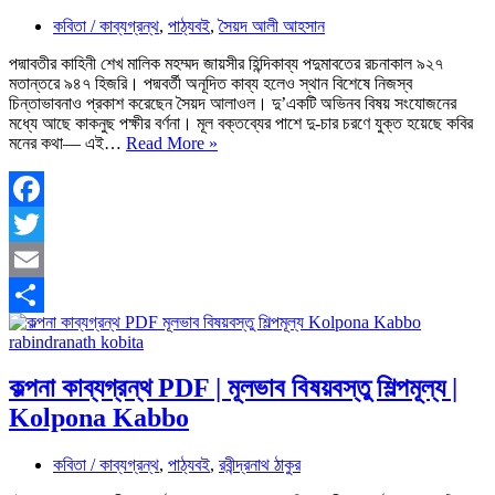
কবিতা / কাব্যগ্রন্থ
,
পাঠ্যবই
,
সৈয়দ আলী আহসান
পদ্মাবতীর কাহিনী শেখ মালিক মহম্মদ জায়সীর হিন্দিকাব্য পদুমাবতের রচনাকাল ৯২৭
মতান্তরে ৯৪৭ হিজরি। পদ্মবর্তী অনূদিত কাব্য হলেও স্থান বিশেষে নিজস্ব
চিন্তাভাবনাও প্রকাশ করেছেন সৈয়দ আলাওল। দু’একটি অভিনব বিষয় সংযোজনের
মধ্যে আছে কাকনুছ পক্ষীর বর্ণনা। মূল বক্তব্যের পাশে দু-চার চরণে যুক্ত হয়েছে কবির
পদ্মাবতী
মনের কথা— এই…
Read More »
কাব্য
PDF
রিভিউ
|
Facebook
সৈয়দ
Twitter
আলী
আহসান
Email
|
Alaol
Share
Padmavati
কল্পনা কাব্যগ্রন্থ PDF | মূলভাব বিষয়বস্তু শিল্পমূল্য |
Kolpona Kabbo
কবিতা / কাব্যগ্রন্থ
,
পাঠ্যবই
,
রবীন্দ্রনাথ ঠাকুর