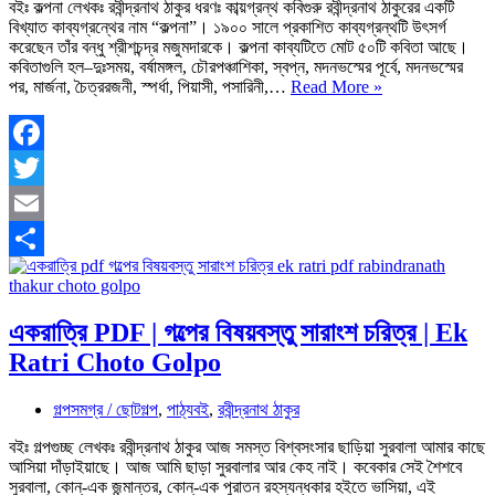
বইঃ কল্পনা লেখকঃ রবীন্দ্রনাথ ঠাকুর ধরণঃ কাব্য়গ্রন্থ কবিগুরু রবীন্দ্রনাথ ঠাকুরের একটি
বিখ্যাত কাব্যগ্রন্থের নাম “কল্পনা”। ১৯০০ সালে প্রকাশিত কাব্যগ্রন্থটি উৎসর্গ
করেছেন তাঁর বন্ধু শ্রীশচন্দ্র মজুমদারকে। কল্পনা কাব্যটিতে মোট ৫০টি কবিতা আছে।
কবিতাগুলি হল–দুঃসময়, বর্ষামঙ্গল, চৌরপঞ্চাশিকা, স্বপ্ন, মদনভস্মের পূর্বে, মদনভস্মের
কল্পনা
পর, মার্জনা, চৈত্ররজনী, স্পর্ধা, পিয়াসী, পসারিনী,…
Read More »
কাব্যগ্রন্থ
PDF
|
মূলভাব
Facebook
বিষয়বস্তু শিল্পমূল্য
Twitter
|
Kolpona
Email
Kabbo
Share
একরাত্রি PDF | গল্পের বিষয়বস্তু সারাংশ চরিত্র | Ek
Ratri Choto Golpo
গল্পসমগ্র / ছোটগল্প
,
পাঠ্যবই
,
রবীন্দ্রনাথ ঠাকুর
বইঃ গল্পগুচ্ছ লেখকঃ রবীন্দ্রনাথ ঠাকুর আজ সমস্ত বিশ্বসংসার ছাড়িয়া সুরবালা আমার কাছে
আসিয়া দাঁড়াইয়াছে। আজ আমি ছাড়া সুরবালার আর কেহ নাই। কবেকার সেই শৈশবে
সুরবালা, কোন্‌-এক জন্মান্তর, কোন্‌-এক পুরাতন রহস্যন্ধকার হইতে ভাসিয়া, এই