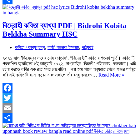
Majhi
Book
Share
Review
বিদ্রোহী কবিতা ব্যাখ্যা PDF | Bidrohi Kobita
Bekkha Summary HSC
কবিতা / কাব্যগ্রন্থ
,
কাজী নজরুল ইসলাম
,
পাঠ্যবই
২০২১ সাল ’ডিসেম্বর মাসের শেষ সপ্তাহ’, “বিদ্রোহী” কবিতার শতবর্ষ পূর্তি। কবিতাটি
প্রকাশিত হয়েছিলো ৬ই জানুয়ারি ১৯২২, সাপ্তাহিক ‘বিজলী’ পত্রিকায়, কলকাতা। এটি
রচনা করতে কবির এক রাত সময় লেগেছিল। বলা হয়ে থাকে মধ্যরাত থেকে ফজর পর্যন্ত
বিদ্রোহী
কবি এই কবিতাটি রচনা করেন এবং সকালে তাঁর বন্ধু কমরেড…
Read More »
কবিতা
ব্যাখ্যা
PDF
|
Facebook
Bidrohi
Twitter
Kobita
Bekkha
Email
Summa
HSC
Share