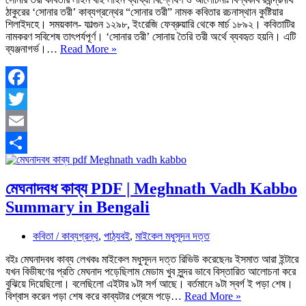
ঠাকুরের ‘সােনার তরী’ কাব্যগ্রন্থের “সােনার তরী” নামক কবিতার রচনাস্থান কুষ্টিয়ার
শিলাইদহে। সময়কাল- ফাল্গুন ১২৯৮, ইংরেজি ফেব্রুয়ারি থেকে মার্চ ১৮৯২। কবিতাটির
নামকরণ সবিশেষ তাৎপর্যপূর্ণ। ‘সােনার তরী’ সােনায় তৈরি তরী অর্থে ব্যবহৃত হয়নি। এটি
সোনার
ব্যঞ্জনাগর্ভ।…
Read More »
তরী
কবিতার
লাইন
বাই
Facebook
লাইন
Twitter
ব্যাখ্যা
Sonar
Email
Tori
kobita
Share
bekkha
মেঘনাদবধ কাব্য PDF | Meghnath Vadh Kabbo
Summary in Bengali
কবিতা / কাব্যগ্রন্থ
,
পাঠ্যবই
,
মাইকেল মধুসূদন দত্ত
বইঃ মেঘনাদবধ কাব্য লেখকঃ মাইকেল মধুসূদন দত্ত রিভিউ করেছেনঃ ইসমাত আরা ইন্টারে
যখন বিভীষণের প্রতি মেঘনাদ পড়েছিলাম মেডাম খুব সুন্দর ভাবে বিস্তারিত আলোচনা করে
বুঝিয়ে দিয়েছিলো। বলেছিলো এইটার ৯টা সর্গ আছে। বর্তমানে ৯টা স্বর্গ ই পড়া শেষ।
মেঘনাদবধ
বিশ্বাস করেন পড়া শেষ করে কাব্যটার প্রেমে পড়ে…
Read More »