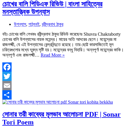
চোখের বালি পিডিএফ রিভিউ | বাংলা সাহিত্যের
মনস্তাত্ত্বিক উপন্যাস
উপন্যাস
,
পাঠ্যবই
,
রবীন্দ্রনাথ ঠাকুর
বইঃ চোখের বালি লেখকঃ রবীন্দ্রনাথ ঠাকুর রিভিউ করেছেনঃ Shuvra Chakraborty
চোখের বালি উপন্যাসের নায়ক মহেন্দ্র। মায়ের অতি আদরের ছেলে। মহেন্দ্রের মা
রাজলক্ষ্মী, যে এই উপন্যাসের কেন্দ্রবিন্দুতে রয়েছে। তার ছোট্ট কারসাজিতেই মূল
চরিত্রগুলোর মধ্যে দ্বন্দ্ব সৃষ্টি হয়। মহেন্দ্রের বন্ধু বিহারি। অন্নপূর্ণা মহেন্দ্রের কাকি।
চোখের
অন্নপূর্ণা এবং রাজলক্ষ্মী…
Read More »
বালি
পিডিএফ
রিভিউ
|
Facebook
বাংলা
Twitter
সাহিত্যের
মনস্তাত্ত্বিক
Email
উপন্যাস
Share
সোনার তরী কাব্যের মূলভাব আলোচনা PDF | Sonar
Tori Poem