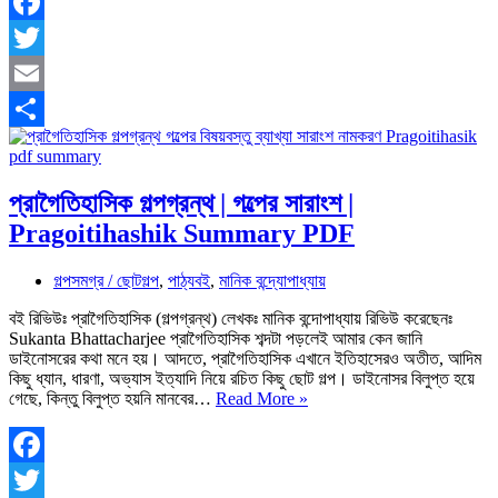
|
Meghdoot
Facebook
Kalidas
Twitter
Bengali
English
Email
Sanskrit
Share
প্রাগৈতিহাসিক গল্পগ্রন্থ | গল্পের সারাংশ |
Pragoitihashik Summary PDF
গল্পসমগ্র / ছোটগল্প
,
পাঠ্যবই
,
মানিক বন্দ্যোপাধ্যায়
বই রিভিউঃ প্রাগৈতিহাসিক (গল্পগ্রন্থ) লেখকঃ মানিক বন্দোপাধ্যায় রিভিউ করেছেনঃ
Sukanta Bhattacharjee প্রাগৈতিহাসিক শব্দটা পড়লেই আমার কেন জানি
ডাইনোসরের কথা মনে হয়। আদতে, প্রাগৈতিহাসিক এখানে ইতিহাসেরও অতীত, আদিম
কিছু ধ্যান, ধারণা, অভ্যাস ইত্যাদি নিয়ে রচিত কিছু ছোট গল্প। ডাইনোসর বিলুপ্ত হয়ে
প্রাগৈতিহাসিক
গেছে, কিন্তু বিলুপ্ত হয়নি মানবের…
Read More »
গল্পগ্রন্থ
|
গল্পের
সারাংশ
Facebook
|