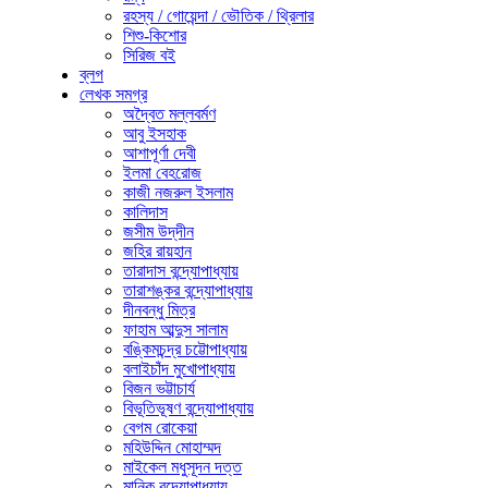
রহস্য / গোয়েন্দা / ভৌতিক / থ্রিলার
শিশু-কিশোর
সিরিজ বই
ব্লগ
লেখক সমগ্র
অদ্বৈত মল্লবর্মণ
আবু ইসহাক
আশাপূর্ণা দেবী
ইলমা বেহরোজ
কাজী নজরুল ইসলাম
কালিদাস
জসীম উদ্‌দীন
জহির রায়হান
তারাদাস বন্দ্যোপাধ্যায়
তারাশঙ্কর বন্দ্যোপাধ্যায়
দীনবন্ধু মিত্র
ফাহাম আব্দুস সালাম
বঙ্কিমচন্দ্র চট্টোপাধ্যায়
বলাইচাঁদ মুখোপাধ্যায়
বিজন ভট্টাচার্য
বিভূতিভূষণ বন্দ্যোপাধ্যায়
বেগম রোকেয়া
মহিউদ্দিন মোহাম্মদ
মাইকেল মধুসূদন দত্ত
মানিক বন্দ্যোপাধ্যায়