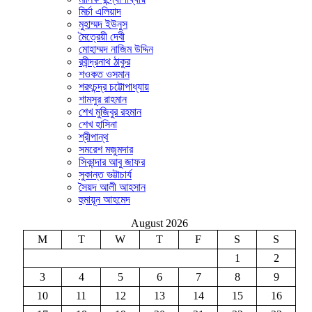
মির্চা এলিয়াদ
মুহাম্মদ ইউনুস
মৈত্রেয়ী দেবী
মোহাম্মদ নাজিম উদ্দিন
রবীন্দ্রনাথ ঠাকুর
শওকত ওসমান
শরৎচন্দ্র চট্টোপাধ্যায়
শামসুর রাহমান
শেখ মুজিবুর রহমান
শেখ হাসিনা
শ্রীপান্থ
সমরেশ মজুমদার
সিকান্দার আবু জাফর
সুকান্ত ভট্টাচার্য
সৈয়দ আলী আহসান
হুমায়ূন আহমেদ
August 2026
M
T
W
T
F
S
S
1
2
3
4
5
6
7
8
9
10
11
12
13
14
15
16