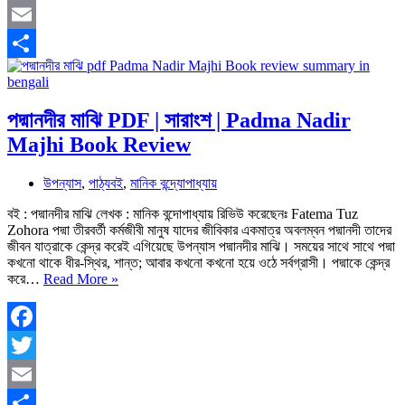
Twitter
Pragoitihashik
Summary
Email
PDF
Share
পদ্মানদীর মাঝি PDF | সারাংশ | Padma Nadir
Majhi Book Review
উপন্যাস
,
পাঠ্যবই
,
মানিক বন্দ্যোপাধ্যায়
বই : পদ্মানদীর মাঝি লেখক : মানিক বন্দোপাধ্যায় রিভিউ করেছেনঃ Fatema Tuz
Zohora পদ্মা তীরবর্তী কর্মজীবী মানুষ যাদের জীবিকার একমাত্র অবলম্বন পদ্মানদী তাদের
জীবন যাত্রাকে কেন্দ্র করেই এগিয়েছে উপন্যাস পদ্মানদীর মাঝি। সময়ের সাথে সাথে পদ্মা
কখনো থাকে ধীর-স্থির, শান্ত; আবার কখনো কখনো হয়ে ওঠে সর্বগ্রাসী। পদ্মাকে কেন্দ্র
পদ্মানদীর
করে…
Read More »
মাঝি
PDF
|
সারাংশ
Facebook
|
Twitter
Padma
Nadir
Email