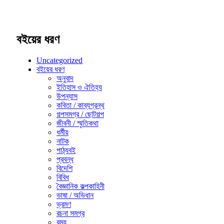
বইয়ের ধরণ
Uncategorized
বইয়ের ধরণ
অনুবাদ
ইতিহাস ও ঐতিহ্য
উপন্যাস
কবিতা / কাব্যগ্রন্থ
গল্পসমগ্র / ছোটগল্প
জীবনী / স্মৃতিকথা
ধর্মীয়
নাটক
পাঠ্যবই
প্রবন্ধ
বিদেশি
বিবিধ
বৈজ্ঞানিক কল্পকাহিনী
ভাষা / অভিধান
ভ্রমণ
রচনা সমগ্র
রম্য