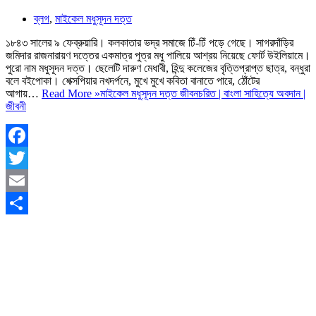
ব্লগ
,
মাইকেল মধুসূদন দত্ত
১৮৪৩ সালের ৯ ফেব্রুয়ারি। কলকাতার ভদ্র সমাজে ঢিঁ-ঢিঁ পড়ে গেছে। সাগরদাঁড়ির
জমিদার রাজনারায়ণ দত্তের একমাত্র পুত্র মধু পালিয়ে আশ্রয় নিয়েছে ফোর্ট উইলিয়ামে।
পুরো নাম মধুসূদন দত্ত। ছেলেটি দারুণ মেধাবী, হিন্দু কলেজের বৃত্তিপ্রাপ্ত ছাত্র, বন্ধুরা
বলে বইপোকা। শেক্সপিয়ার নখদর্পনে, মুখে মুখে কবিতা বানাতে পারে, ঠোঁটের
আগায়…
Read More »
মাইকেল মধুসূদন দত্ত জীবনচরিত | বাংলা সাহিত্যে অবদান |
জীবনী
Facebook
Twitter
Email
Share