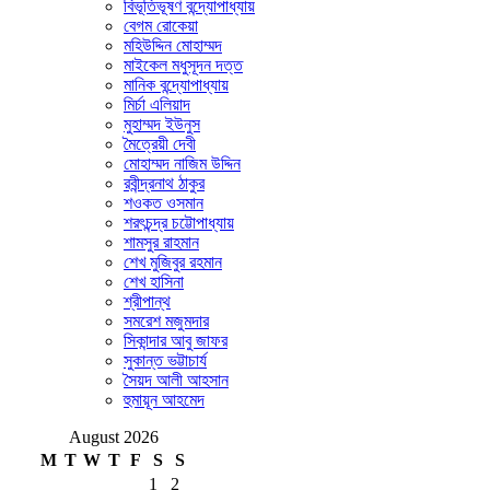
বিভূতিভূষণ বন্দ্যোপাধ্যায়
বেগম রোকেয়া
মহিউদ্দিন মোহাম্মদ
মাইকেল মধুসূদন দত্ত
মানিক বন্দ্যোপাধ্যায়
মির্চা এলিয়াদ
মুহাম্মদ ইউনুস
মৈত্রেয়ী দেবী
মোহাম্মদ নাজিম উদ্দিন
রবীন্দ্রনাথ ঠাকুর
শওকত ওসমান
শরৎচন্দ্র চট্টোপাধ্যায়
শামসুর রাহমান
শেখ মুজিবুর রহমান
শেখ হাসিনা
শ্রীপান্থ
সমরেশ মজুমদার
সিকান্দার আবু জাফর
সুকান্ত ভট্টাচার্য
সৈয়দ আলী আহসান
হুমায়ূন আহমেদ
August 2026
M
T
W
T
F
S
S
1
2