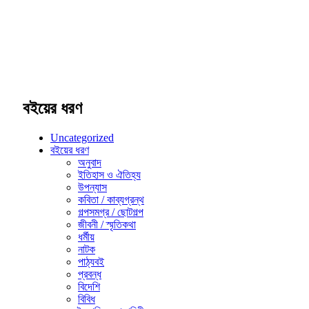
বইয়ের ধরণ
Uncategorized
বইয়ের ধরণ
অনুবাদ
ইতিহাস ও ঐতিহ্য
উপন্যাস
কবিতা / কাব্যগ্রন্থ
গল্পসমগ্র / ছোটগল্প
জীবনী / স্মৃতিকথা
ধর্মীয়
নাটক
পাঠ্যবই
প্রবন্ধ
বিদেশি
বিবিধ