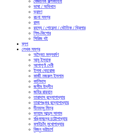
বৈজ্ঞানিক কল্পকাহিনী
ভাষা / অভিধান
ভ্রমণ
রচনা সমগ্র
রম্য
রহস্য / গোয়েন্দা / ভৌতিক / থ্রিলার
শিশু-কিশোর
সিরিজ বই
ব্লগ
লেখক সমগ্র
অদ্বৈত মল্লবর্মণ
আবু ইসহাক
আশাপূর্ণা দেবী
ইলমা বেহরোজ
কাজী নজরুল ইসলাম
কালিদাস
জসীম উদ্‌দীন
জহির রায়হান
তারাদাস বন্দ্যোপাধ্যায়
তারাশঙ্কর বন্দ্যোপাধ্যায়
দীনবন্ধু মিত্র
ফাহাম আব্দুস সালাম
বঙ্কিমচন্দ্র চট্টোপাধ্যায়
বলাইচাঁদ মুখোপাধ্যায়
বিজন ভট্টাচার্য