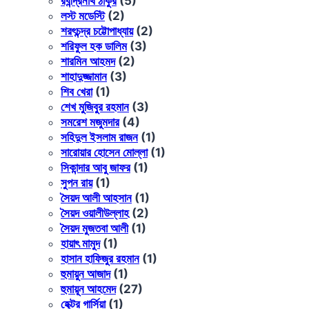
রবীন্দ্রনাথ ঠাকুর
(5)
লস্ট মডেস্টি
(2)
শরৎচন্দ্র চট্টোপাধ্যায়
(2)
শরিফুল হক ডালিম
(3)
শারমিন আহমদ
(2)
শাহাদুজ্জামান
(3)
শিব খেরা
(1)
শেখ মুজিবুর রহমান
(3)
সমরেশ মজুমদার
(4)
সহিদুল ইসলাম রাজন
(1)
সারোয়ার হোসেন মোল্লা
(1)
সিকান্দার আবু জাফর
(1)
সুপন রায়
(1)
সৈয়দ আলী আহসান
(1)
সৈয়দ ওয়ালীউল্লাহ
(2)
সৈয়দ মুজতবা আলী
(1)
হায়াৎ মামুদ
(1)
হাসান হাফিজুর রহমান
(1)
হুমায়ুন আজাদ
(1)
হুমায়ূন আহমেদ
(27)
হেক্টর গার্সিয়া
(1)