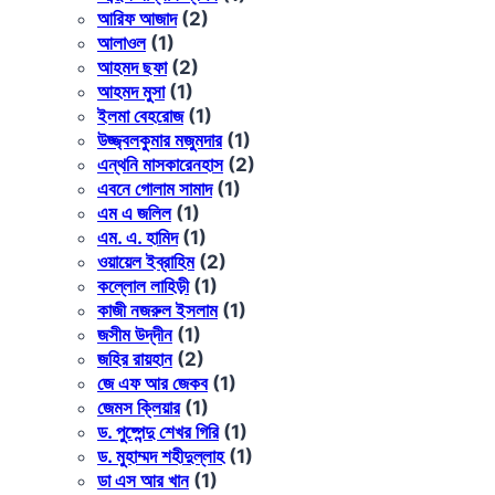
আরিফ আজাদ
(2)
আলাওল
(1)
আহমদ ছফা
(2)
আহমদ মুসা
(1)
ইলমা বেহরোজ
(1)
উজ্জ্বলকুমার মজুমদার
(1)
এন্থনি মাসকারেনহাস
(2)
এবনে গোলাম সামাদ
(1)
এম এ জলিল
(1)
এম. এ. হামিদ
(1)
ওয়ায়েল ইব্রাহিম
(2)
কল্লোল লাহিড়ী
(1)
কাজী নজরুল ইসলাম
(1)
জসীম উদ্‌দীন
(1)
জহির রায়হান
(2)
জে এফ আর জেকব
(1)
জেমস ক্লিয়ার
(1)
ড. পুষ্পেন্দু শেখর গিরি
(1)
ড. মুহাম্মদ শহীদুল্লাহ
(1)
ডা এস আর খান
(1)