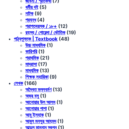
জীবনী / স্মৃতিকথা
(7)
ধর্মীয় বই
(5)
নাটক
(9)
প্রবন্ধ
(4)
প্রাপ্তবয়স্ক / ১৮+
(12)
রহস্য / গোয়েন্দা / ভৌতিক
(19)
পাঠ্যপুস্তক | Textbook
(48)
উচ্চ মাধ্যমিক
(1)
কারিগরি
(1)
প্রাথমিক
(21)
মাদ্রাসা
(17)
মাধ্যমিক
(13)
শিক্ষক সহায়িকা
(9)
লেখক
(166)
অদ্বৈত মল্লবর্মণ
(13)
অভ্র বসু
(1)
আনোয়ার উল আলম
(1)
আনোয়ার পাশা
(1)
আবু ইসহাক
(1)
আবুল মনসুর আহমদ
(1)
আব্দুল মান্নান স্বপন
(1)