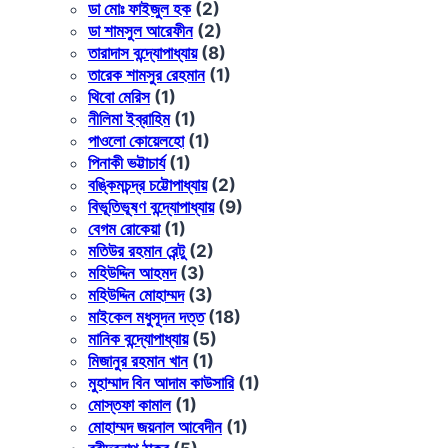
ডা মোঃ ফাইজুল হক
(2)
ডা শামসুল আরেফীন
(2)
তারাদাস বন্দ্যোপাধ্যায়
(8)
তারেক শামসুর রেহমান
(1)
থিবো মেরিস
(1)
নীলিমা ইব্রাহিম
(1)
পাওলো কোয়েলহো
(1)
পিনাকী ভট্টাচার্য
(1)
বঙ্কিমচন্দ্র চট্টোপাধ্যায়
(2)
বিভূতিভূষণ বন্দ্যোপাধ্যায়
(9)
বেগম রোকেয়া
(1)
মতিউর রহমান রেন্টু
(2)
মহিউদ্দিন আহমদ
(3)
মহিউদ্দিন মোহাম্মদ
(3)
মাইকেল মধুসূদন দত্ত
(18)
মানিক বন্দ্যোপাধ্যায়
(5)
মিজানুর রহমান খান
(1)
মুহাম্মাদ বিন আদাম কাউসারি
(1)
মোস্তফা কামাল
(1)
মোহাম্মদ জয়নাল আবেদীন
(1)