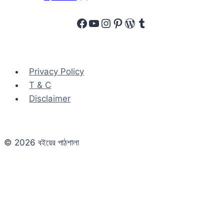
Facebook
YouTube
Instagram
Pinterest
WordPress
Tumblr
Privacy Policy
T & C
Disclaimer
© 2026 বইয়ের পাঠশালা
Close
this
module