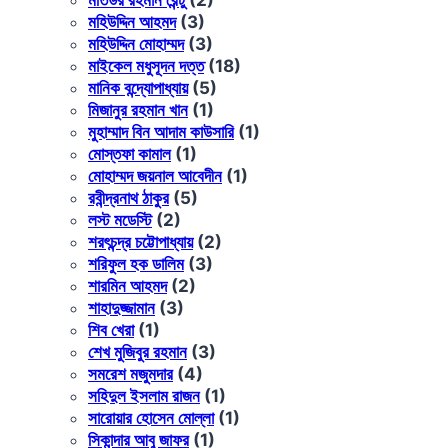
মহিউদ্দিন আহমদ
(3)
মহিউদ্দিন মোহাম্মদ
(3)
মাইকেল মধুসূদন দত্ত
(18)
মানিক বন্দ্যোপাধ্যায়
(5)
মিজানুর রহমান খান
(1)
মুহাম্মাদ বিন আদাম কাউসারি
(1)
মোস্তফা কামাল
(1)
মোহাম্মদ জয়নাল আবেদীন
(1)
রবীন্দ্রনাথ ঠাকুর
(5)
লস্ট মডেস্টি
(2)
শরৎচন্দ্র চট্টোপাধ্যায়
(2)
শরিফুল হক ডালিম
(3)
শারমিন আহমদ
(2)
শাহাদুজ্জামান
(3)
শিব খেরা
(1)
শেখ মুজিবুর রহমান
(3)
সমরেশ মজুমদার
(4)
সহিদুল ইসলাম রাজন
(1)
সারোয়ার হোসেন মোল্লা
(1)
সিকান্দার আবু জাফর
(1)