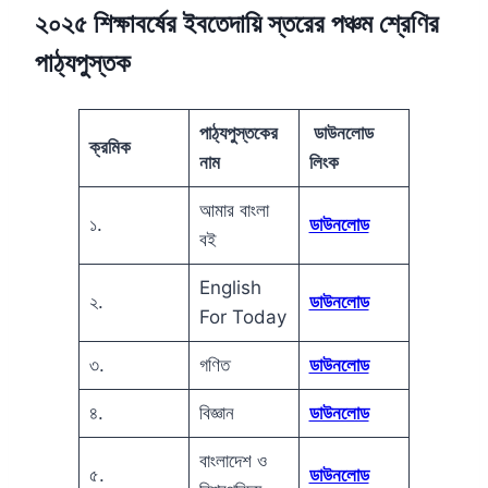
২০২৫ শিক্ষাবর্ষের ইবতেদায়ি স্তরের পঞ্চম শ্রেণির
পাঠ্যপুস্তক
পাঠ্যপুস্তকের
ডাউনলোড
ক্রমিক
নাম
লিংক
আমার বাংলা
১.
ডাউনলোড
বই
English
২.
ডাউনলোড
For Today
৩.
গণিত
ডাউনলোড
৪.
বিজ্ঞান
ডাউনলোড
বাংলাদেশ ও
৫.
ডাউনলোড