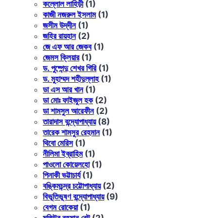
কল্লোল লাহিড়ী
(1)
কাজী নজরুল ইসলাম
(1)
জসীম উদ্‌দীন
(1)
জহির রায়হান
(2)
জে এফ আর জেকব
(1)
জেমস ক্লিয়ার
(1)
ড. পুষ্পেন্দু শেখর গিরি
(1)
ড. মুহাম্মদ শহীদুল্লাহ
(1)
ডা এস আর খান
(1)
ডা মোঃ ফাইজুল হক
(2)
ডা শামসুল আরেফীন
(2)
তারাদাস বন্দ্যোপাধ্যায়
(8)
তারেক শামসুর রেহমান
(1)
থিবো মেরিস
(1)
নীলিমা ইব্রাহিম
(1)
পাওলো কোয়েলহো
(1)
পিনাকী ভট্টাচার্য
(1)
বঙ্কিমচন্দ্র চট্টোপাধ্যায়
(2)
বিভূতিভূষণ বন্দ্যোপাধ্যায়
(9)
বেগম রোকেয়া
(1)
মতিউর রহমান রেন্টু
(2)