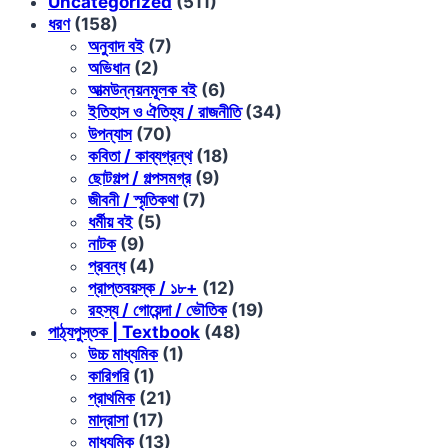
Uncategorized
(511)
ধরণ
(158)
অনুবাদ বই
(7)
অভিধান
(2)
আত্মউন্নয়নমূলক বই
(6)
ইতিহাস ও ঐতিহ্য / রাজনীতি
(34)
উপন্যাস
(70)
কবিতা / কাব্যগ্রন্থ
(18)
ছোটগল্প / গল্পসমগ্র
(9)
জীবনী / স্মৃতিকথা
(7)
ধর্মীয় বই
(5)
নাটক
(9)
প্রবন্ধ
(4)
প্রাপ্তবয়স্ক / ১৮+
(12)
রহস্য / গোয়েন্দা / ভৌতিক
(19)
পাঠ্যপুস্তক | Textbook
(48)
উচ্চ মাধ্যমিক
(1)
কারিগরি
(1)
প্রাথমিক
(21)
মাদ্রাসা
(17)
মাধ্যমিক
(13)