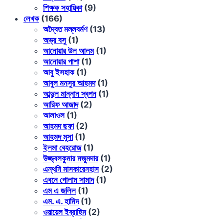
শিক্ষক সহায়িকা
(9)
লেখক
(166)
অদ্বৈত মল্লবর্মণ
(13)
অভ্র বসু
(1)
আনোয়ার উল আলম
(1)
আনোয়ার পাশা
(1)
আবু ইসহাক
(1)
আবুল মনসুর আহমদ
(1)
আব্দুল মান্নান স্বপন
(1)
আরিফ আজাদ
(2)
আলাওল
(1)
আহমদ ছফা
(2)
আহমদ মুসা
(1)
ইলমা বেহরোজ
(1)
উজ্জ্বলকুমার মজুমদার
(1)
এন্থনি মাসকারেনহাস
(2)
এবনে গোলাম সামাদ
(1)
এম এ জলিল
(1)
এম. এ. হামিদ
(1)
ওয়ায়েল ইব্রাহিম
(2)