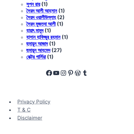
সুপন রায়
(1)
সৈয়দ আলী আহসান
(1)
সৈয়দ ওয়ালীউল্লাহ
(2)
সৈয়দ মুজতবা আলী
(1)
হায়াৎ মামুদ
(1)
হাসান হাফিজুর রহমান
(1)
হুমায়ুন আজাদ
(1)
হুমায়ূন আহমেদ
(27)
হেক্টর গার্সিয়া
(1)
Facebook
YouTube
Instagram
Pinterest
WordPress
Tumblr
Privacy Policy
T & C
Disclaimer