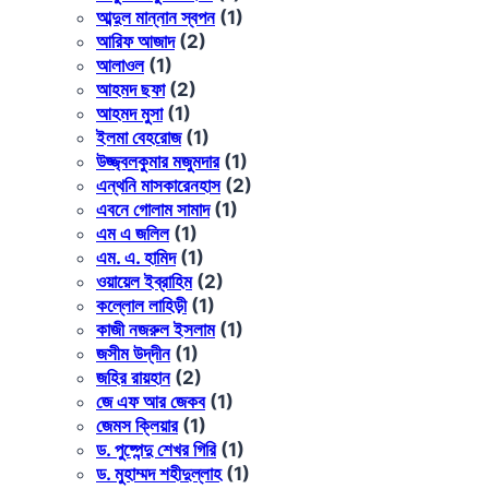
আব্দুল মান্নান স্বপন
(1)
আরিফ আজাদ
(2)
আলাওল
(1)
আহমদ ছফা
(2)
আহমদ মুসা
(1)
ইলমা বেহরোজ
(1)
উজ্জ্বলকুমার মজুমদার
(1)
এন্থনি মাসকারেনহাস
(2)
এবনে গোলাম সামাদ
(1)
এম এ জলিল
(1)
এম. এ. হামিদ
(1)
ওয়ায়েল ইব্রাহিম
(2)
কল্লোল লাহিড়ী
(1)
কাজী নজরুল ইসলাম
(1)
জসীম উদ্‌দীন
(1)
জহির রায়হান
(2)
জে এফ আর জেকব
(1)
জেমস ক্লিয়ার
(1)
ড. পুষ্পেন্দু শেখর গিরি
(1)
ড. মুহাম্মদ শহীদুল্লাহ
(1)