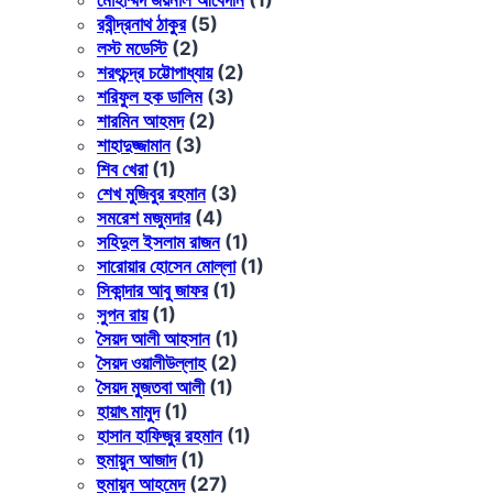
রবীন্দ্রনাথ ঠাকুর
(5)
লস্ট মডেস্টি
(2)
শরৎচন্দ্র চট্টোপাধ্যায়
(2)
শরিফুল হক ডালিম
(3)
শারমিন আহমদ
(2)
শাহাদুজ্জামান
(3)
শিব খেরা
(1)
শেখ মুজিবুর রহমান
(3)
সমরেশ মজুমদার
(4)
সহিদুল ইসলাম রাজন
(1)
সারোয়ার হোসেন মোল্লা
(1)
সিকান্দার আবু জাফর
(1)
সুপন রায়
(1)
সৈয়দ আলী আহসান
(1)
সৈয়দ ওয়ালীউল্লাহ
(2)
সৈয়দ মুজতবা আলী
(1)
হায়াৎ মামুদ
(1)
হাসান হাফিজুর রহমান
(1)
হুমায়ুন আজাদ
(1)
হুমায়ূন আহমেদ
(27)