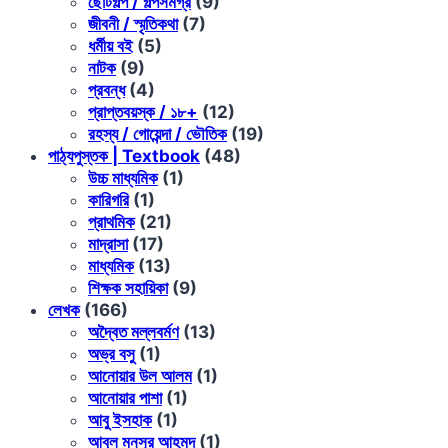
ছোটগল্প / গল্পসমগ্র
(9)
জীবনী / স্মৃতিকথা
(7)
ধর্মীয় বই
(5)
নাটক
(9)
প্রবন্ধ
(4)
প্রাপ্তবয়স্ক / ১৮+
(12)
রহস্য / গোয়েন্দা / ভৌতিক
(19)
পাঠ্যপুস্তক | Textbook
(48)
উচ্চ মাধ্যমিক
(1)
কারিগরি
(1)
প্রাথমিক
(21)
মাদ্রাসা
(17)
মাধ্যমিক
(13)
শিক্ষক সহায়িকা
(9)
লেখক
(166)
অদ্বৈত মল্লবর্মণ
(13)
অভ্র বসু
(1)
আনোয়ার উল আলম
(1)
আনোয়ার পাশা
(1)
আবু ইসহাক
(1)
আবুল মনসুর আহমদ
(1)