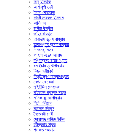
আবু ইসহাক
আশাপূর্ণা দেবী
ইলমা বেহরোজ
কাজী নজরুল ইসলাম
কালিদাস
জসীম উদ্‌দীন
জহির রায়হান
তারাদাস বন্দ্যোপাধ্যায়
তারাশঙ্কর বন্দ্যোপাধ্যায়
দীনবন্ধু মিত্র
ফাহাম আব্দুস সালাম
বঙ্কিমচন্দ্র চট্টোপাধ্যায়
বলাইচাঁদ মুখোপাধ্যায়
বিজন ভট্টাচার্য
বিভূতিভূষণ বন্দ্যোপাধ্যায়
বেগম রোকেয়া
মহিউদ্দিন মোহাম্মদ
মাইকেল মধুসূদন দত্ত
মানিক বন্দ্যোপাধ্যায়
মির্চা এলিয়াদ
মুহাম্মদ ইউনুস
মৈত্রেয়ী দেবী
মোহাম্মদ নাজিম উদ্দিন
রবীন্দ্রনাথ ঠাকুর
শওকত ওসমান