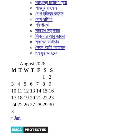
শরৎচন্দ্র চট্টোপাধ্যায়
শামসুর রাহমান
শেখ মুজিবুর রহমান
শেখ হাসিনা
শ্রীপান্থ
সমরেশ মজুমদার
সিকান্দার আবু জাফর
সুকান্ত ভট্টাচার্য
সৈয়দ আলী আহসান
হুমায়ূন আহমেদ
August 2026
M
T
W
T
F
S
S
1
2
3
4
5
6
7
8
9
10
11
12
13
14
15
16
17
18
19
20
21
22
23
24
25
26
27
28
29
30
31
« Jan