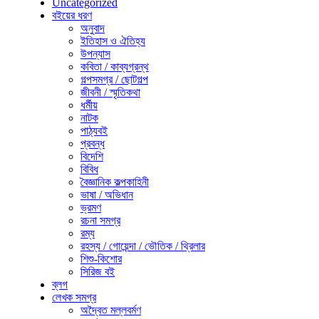
Uncategorized
বইয়ের ধরণ
অনুবাদ
ইতিহাস ও ঐতিহ্য
উপন্যাস
কবিতা / কাব্যগ্রন্থ
গল্পসমগ্র / ছোটগল্প
জীবনী / স্মৃতিকথা
ধর্মীয়
নাটক
পাঠ্যবই
প্রবন্ধ
বিদেশি
বিবিধ
বৈজ্ঞানিক কল্পকাহিনী
ভাষা / অভিধান
ভ্রমণ
রচনা সমগ্র
রম্য
রহস্য / গোয়েন্দা / ভৌতিক / থ্রিলার
শিশু-কিশোর
সিরিজ বই
ব্লগ
লেখক সমগ্র
অদ্বৈত মল্লবর্মণ