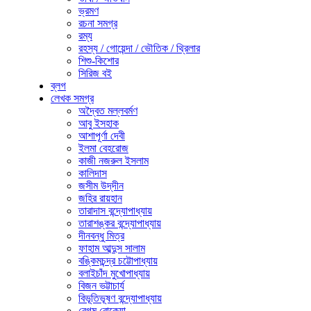
ভ্রমণ
রচনা সমগ্র
রম্য
রহস্য / গোয়েন্দা / ভৌতিক / থ্রিলার
শিশু-কিশোর
সিরিজ বই
ব্লগ
লেখক সমগ্র
অদ্বৈত মল্লবর্মণ
আবু ইসহাক
আশাপূর্ণা দেবী
ইলমা বেহরোজ
কাজী নজরুল ইসলাম
কালিদাস
জসীম উদ্‌দীন
জহির রায়হান
তারাদাস বন্দ্যোপাধ্যায়
তারাশঙ্কর বন্দ্যোপাধ্যায়
দীনবন্ধু মিত্র
ফাহাম আব্দুস সালাম
বঙ্কিমচন্দ্র চট্টোপাধ্যায়
বলাইচাঁদ মুখোপাধ্যায়
বিজন ভট্টাচার্য
বিভূতিভূষণ বন্দ্যোপাধ্যায়
বেগম রোকেয়া