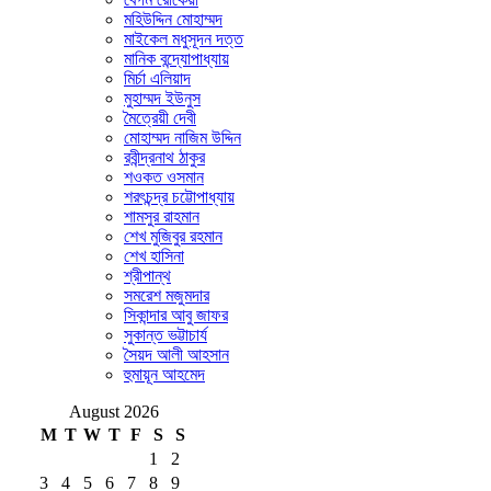
মহিউদ্দিন মোহাম্মদ
মাইকেল মধুসূদন দত্ত
মানিক বন্দ্যোপাধ্যায়
মির্চা এলিয়াদ
মুহাম্মদ ইউনুস
মৈত্রেয়ী দেবী
মোহাম্মদ নাজিম উদ্দিন
রবীন্দ্রনাথ ঠাকুর
শওকত ওসমান
শরৎচন্দ্র চট্টোপাধ্যায়
শামসুর রাহমান
শেখ মুজিবুর রহমান
শেখ হাসিনা
শ্রীপান্থ
সমরেশ মজুমদার
সিকান্দার আবু জাফর
সুকান্ত ভট্টাচার্য
সৈয়দ আলী আহসান
হুমায়ূন আহমেদ
August 2026
M
T
W
T
F
S
S
1
2
3
4
5
6
7
8
9