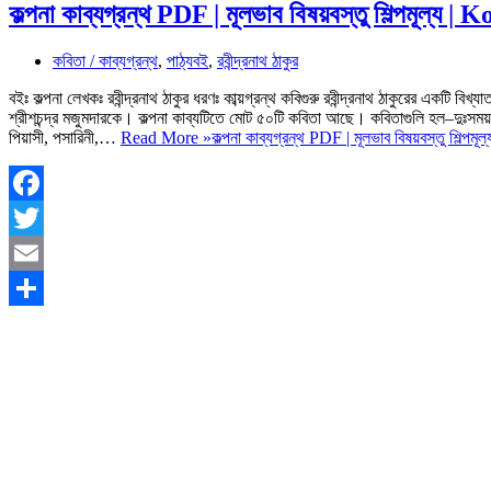
কল্পনা কাব্যগ্রন্থ PDF | মূলভাব বিষয়বস্তু শিল্পমূল্
কবিতা / কাব্যগ্রন্থ
,
পাঠ্যবই
,
রবীন্দ্রনাথ ঠাকুর
বইঃ কল্পনা লেখকঃ রবীন্দ্রনাথ ঠাকুর ধরণঃ কাব্য়গ্রন্থ কবিগুরু রবীন্দ্রনাথ ঠাকুরের একটি বি
শ্রীশচন্দ্র মজুমদারকে। কল্পনা কাব্যটিতে মোট ৫০টি কবিতা আছে। কবিতাগুলি হল–দুঃসময়, বর্ষ
পিয়াসী, পসারিনী,…
Read More »
কল্পনা কাব্যগ্রন্থ PDF | মূলভাব বিষয়বস্তু শিল্
Facebook
Twitter
Email
Share