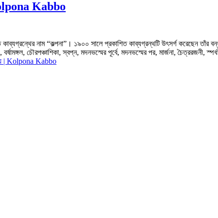
য | Kolpona Kabbo
খ্যাত কাব্যগ্রন্থের নাম “কল্পনা”। ১৯০০ সালে প্রকাশিত কাব্যগ্রন্থটি উৎসর্গ করেছেন তাঁর বন্ধ
ামঙ্গল, চৌরপঞ্চাশিকা, স্বপ্ন, মদনভস্মের পূর্বে, মদনভস্মের পর, মার্জনা, চৈত্ররজনী, স্পর্ধ
পমূল্য | Kolpona Kabbo