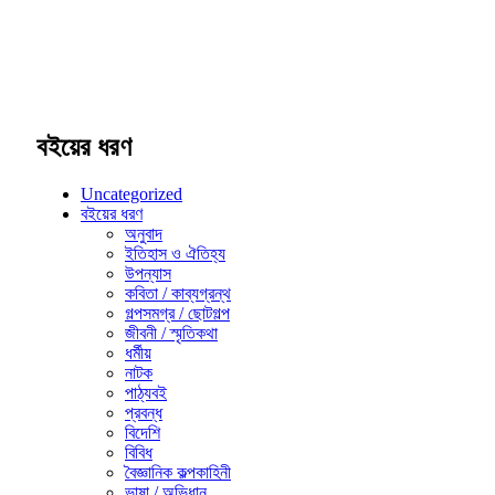
বইয়ের ধরণ
Uncategorized
বইয়ের ধরণ
অনুবাদ
ইতিহাস ও ঐতিহ্য
উপন্যাস
কবিতা / কাব্যগ্রন্থ
গল্পসমগ্র / ছোটগল্প
জীবনী / স্মৃতিকথা
ধর্মীয়
নাটক
পাঠ্যবই
প্রবন্ধ
বিদেশি
বিবিধ
বৈজ্ঞানিক কল্পকাহিনী
ভাষা / অভিধান