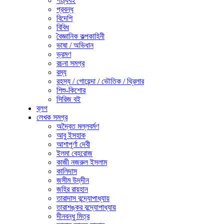
পাঠ্যবই
প্রবন্ধ
বিদেশি
বিবিধ
বৈজ্ঞানিক কল্পকাহিনী
ভাষা / অভিধান
ভ্রমণ
রচনা সমগ্র
রম্য
রহস্য / গোয়েন্দা / ভৌতিক / থ্রিলার
শিশু-কিশোর
সিরিজ বই
ব্লগ
লেখক সমগ্র
অদ্বৈত মল্লবর্মণ
আবু ইসহাক
আশাপূর্ণা দেবী
ইলমা বেহরোজ
কাজী নজরুল ইসলাম
কালিদাস
জসীম উদ্‌দীন
জহির রায়হান
তারাদাস বন্দ্যোপাধ্যায়
তারাশঙ্কর বন্দ্যোপাধ্যায়
দীনবন্ধু মিত্র