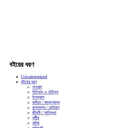
বইয়ের ধরণ
Uncategorized
বইয়ের ধরণ
অনুবাদ
ইতিহাস ও ঐতিহ্য
উপন্যাস
কবিতা / কাব্যগ্রন্থ
গল্পসমগ্র / ছোটগল্প
জীবনী / স্মৃতিকথা
ধর্মীয়
নাটক