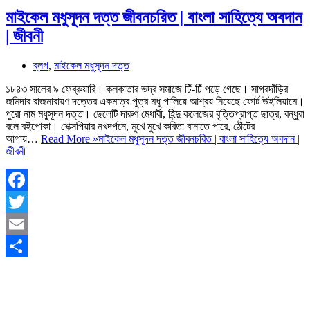
মাইকেল মধুসূদন দত্ত জীবনচরিত | বাংলা সাহিত্যে অবদান
| জীবনী
ব্লগ
,
মাইকেল মধুসূদন দত্ত
১৮৪৩ সালের ৯ ফেব্রুয়ারি। কলকাতার ভদ্র সমাজে ঢিঁ-ঢিঁ পড়ে গেছে। সাগরদাঁড়ির
জমিদার রাজনারায়ণ দত্তের একমাত্র পুত্র মধু পালিয়ে আশ্রয় নিয়েছে ফোর্ট উইলিয়ামে।
পুরো নাম মধুসূদন দত্ত। ছেলেটি দারুণ মেধাবী, হিন্দু কলেজের বৃত্তিপ্রাপ্ত ছাত্র, বন্ধুরা
বলে বইপোকা। শেক্সপিয়ার নখদর্পনে, মুখে মুখে কবিতা বানাতে পারে, ঠোঁটের
আগায়…
Read More »
মাইকেল মধুসূদন দত্ত জীবনচরিত | বাংলা সাহিত্যে অবদান |
জীবনী
Facebook
Twitter
Email
Share