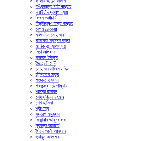
ফাহাম আব্দুস সালাম
বঙ্কিমচন্দ্র চট্টোপাধ্যায়
বলাইচাঁদ মুখোপাধ্যায়
বিজন ভট্টাচার্য
বিভূতিভূষণ বন্দ্যোপাধ্যায়
বেগম রোকেয়া
মহিউদ্দিন মোহাম্মদ
মাইকেল মধুসূদন দত্ত
মানিক বন্দ্যোপাধ্যায়
মির্চা এলিয়াদ
মুহাম্মদ ইউনুস
মৈত্রেয়ী দেবী
মোহাম্মদ নাজিম উদ্দিন
রবীন্দ্রনাথ ঠাকুর
শওকত ওসমান
শরৎচন্দ্র চট্টোপাধ্যায়
শামসুর রাহমান
শেখ মুজিবুর রহমান
শেখ হাসিনা
শ্রীপান্থ
সমরেশ মজুমদার
সিকান্দার আবু জাফর
সুকান্ত ভট্টাচার্য
সৈয়দ আলী আহসান
হুমায়ূন আহমেদ