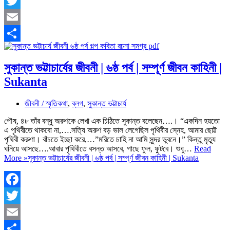
Facebook
Twitter
Email
Share
সুকান্ত ভট্টাচার্যের জীবনী | ৬ষ্ঠ পর্ব | সম্পূর্ণ জীবন কাহিনী |
Sukanta
জীবনী / স্মৃতিকথা
,
ব্লগ
,
সুকান্ত ভট্টাচার্য
পৌষ, ৪৮ তাঁর বন্ধু অরুণকে লেখা এক চিঠিতে সুকান্ত বলেছেন….। “একদিন হয়তো
এ পৃথিবীতে থাকবো না,….সত্যি অরুণ বড় ভাল লেগেছিল পৃথিবীর স্নেহ, আমার ছোট্ট
পৃথিবী করুণা। বাঁচতে ইচ্ছা করে,…”মরিতে চাহি না আমি সুন্দর ভুবনে।” কিন্তু মৃত্যু
ঘনিয়ে আসছে….আবার পৃথিবীতে বসন্ত আসবে, গাছে ফুল, ফুটবে। শুধু…
Read
More »
সুকান্ত ভট্টাচার্যের জীবনী | ৬ষ্ঠ পর্ব | সম্পূর্ণ জীবন কাহিনী | Sukanta
Facebook
Twitter
Email