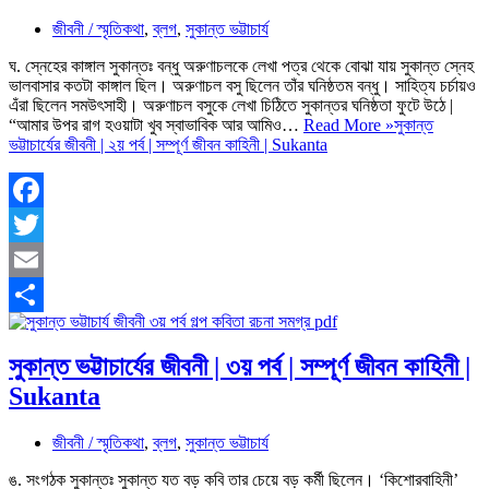
জীবনী / স্মৃতিকথা
,
ব্লগ
,
সুকান্ত ভট্টাচার্য
ঘ. স্নেহের কাঙ্গাল সুকান্তঃ বন্ধু অরুণাচলকে লেখা পত্র থেকে বোঝা যায় সুকান্ত স্নেহ
ভালবাসার কতটা কাঙ্গাল ছিল। অরুণাচল বসু ছিলেন তাঁর ঘনিষ্ঠতম বন্ধু। সাহিত্য চর্চায়ও
এঁরা ছিলেন সমউৎসাহী। অরুণাচল বসুকে লেখা চিঠিতে সুকান্তর ঘনিষ্ঠতা ফুটে উঠে |
“আমার উপর রাগ হওয়াটা খুব স্বাভাবিক আর আমিও…
Read More »
সুকান্ত
ভট্টাচার্যের জীবনী | ২য় পর্ব | সম্পূর্ণ জীবন কাহিনী | Sukanta
Facebook
Twitter
Email
Share
সুকান্ত ভট্টাচার্যের জীবনী | ৩য় পর্ব | সম্পূর্ণ জীবন কাহিনী |
Sukanta
জীবনী / স্মৃতিকথা
,
ব্লগ
,
সুকান্ত ভট্টাচার্য
ঙ. সংগঠক সুকান্তঃ সুকান্ত যত বড় কবি তার চেয়ে বড় কর্মী ছিলেন। ‘কিশোরবাহিনী’