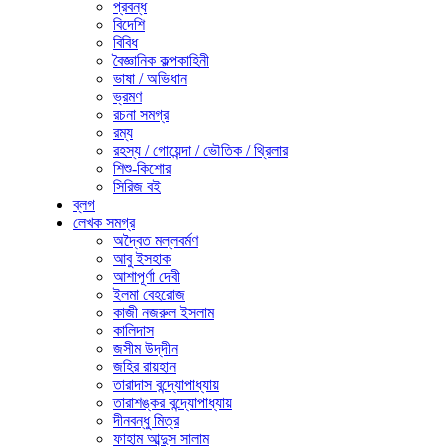
প্রবন্ধ
বিদেশি
বিবিধ
বৈজ্ঞানিক কল্পকাহিনী
ভাষা / অভিধান
ভ্রমণ
রচনা সমগ্র
রম্য
রহস্য / গোয়েন্দা / ভৌতিক / থ্রিলার
শিশু-কিশোর
সিরিজ বই
ব্লগ
লেখক সমগ্র
অদ্বৈত মল্লবর্মণ
আবু ইসহাক
আশাপূর্ণা দেবী
ইলমা বেহরোজ
কাজী নজরুল ইসলাম
কালিদাস
জসীম উদ্‌দীন
জহির রায়হান
তারাদাস বন্দ্যোপাধ্যায়
তারাশঙ্কর বন্দ্যোপাধ্যায়
দীনবন্ধু মিত্র
ফাহাম আব্দুস সালাম