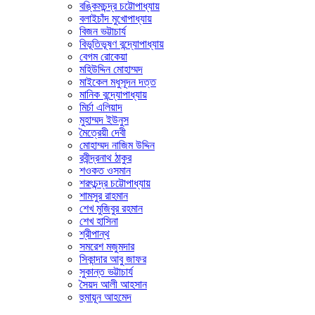
বঙ্কিমচন্দ্র চট্টোপাধ্যায়
বলাইচাঁদ মুখোপাধ্যায়
বিজন ভট্টাচার্য
বিভূতিভূষণ বন্দ্যোপাধ্যায়
বেগম রোকেয়া
মহিউদ্দিন মোহাম্মদ
মাইকেল মধুসূদন দত্ত
মানিক বন্দ্যোপাধ্যায়
মির্চা এলিয়াদ
মুহাম্মদ ইউনুস
মৈত্রেয়ী দেবী
মোহাম্মদ নাজিম উদ্দিন
রবীন্দ্রনাথ ঠাকুর
শওকত ওসমান
শরৎচন্দ্র চট্টোপাধ্যায়
শামসুর রাহমান
শেখ মুজিবুর রহমান
শেখ হাসিনা
শ্রীপান্থ
সমরেশ মজুমদার
সিকান্দার আবু জাফর
সুকান্ত ভট্টাচার্য
সৈয়দ আলী আহসান
হুমায়ূন আহমেদ