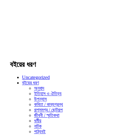
বইয়ের ধরণ
Uncategorized
বইয়ের ধরণ
অনুবাদ
ইতিহাস ও ঐতিহ্য
উপন্যাস
কবিতা / কাব্যগ্রন্থ
গল্পসমগ্র / ছোটগল্প
জীবনী / স্মৃতিকথা
ধর্মীয়
নাটক
পাঠ্যবই