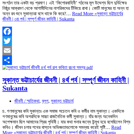
সংগঠন তার একটা বড় প্রমাণ। এই ‘কিশোরবাহিনী’ গঠনের মূল উদ্দেশ্য ছিল দুর্ভিক্ষের
নিষ্ঠুর আক্রমণ থেকে আগামীদিনের নাগরিকদের টিকিয়ে রাখা। কোটি মানুষের হা অন্ন হা
অন্ন রব শুনে সুকান্তরা বসে থাকে কি করে?…
Read More »
সুকান্ত ভট্টাচার্যের
জীবনী | ৩য় পর্ব | সম্পূর্ণ জীবন কাহিনী | Sukanta
Facebook
Twitter
Email
Share
সুকান্ত ভট্টাচার্যের জীবনী | ৪র্থ পর্ব | সম্পূর্ণ জীবন কাহিনী |
Sukanta
জীবনী / স্মৃতিকথা
,
ব্লগ
,
সুকান্ত ভট্টাচার্য
চ. গণমানুষের কবি সুকান্তঃ এক সমাজ সচেতন কবি ও কর্মীর নাম সুকান্ত। একদিকে
গণমানুষের কবি অপরদিকে সাচ্চা রাজনৈতিক কর্মী সুকান্ত। যাঁর জন্য অনেকদিন
অপেক্ষমান ছিল আমাদের প্রিয় পৃথিবী। যার কথা শুনার জন্যে উন্মুখ হয়ে বসেছিলেন বিশ্ব
কবিও। জীবন চলার পথের বাস্তব অভিজ্ঞতাগুলোকে সমন্বয় করেই সৃষ্টি…
Read
More »
সুকান্ত ভট্টাচার্যের জীবনী | ৪র্থ পর্ব | সম্পূর্ণ জীবন কাহিনী | Sukanta