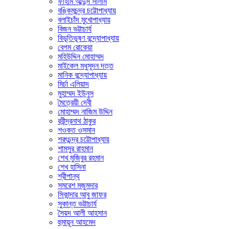
ফাহাম আব্দুস সালাম
বঙ্কিমচন্দ্র চট্টোপাধ্যায়
বলাইচাঁদ মুখোপাধ্যায়
বিজন ভট্টাচার্য
বিভূতিভূষণ বন্দ্যোপাধ্যায়
বেগম রোকেয়া
মহিউদ্দিন মোহাম্মদ
মাইকেল মধুসূদন দত্ত
মানিক বন্দ্যোপাধ্যায়
মির্চা এলিয়াদ
মুহাম্মদ ইউনুস
মৈত্রেয়ী দেবী
মোহাম্মদ নাজিম উদ্দিন
রবীন্দ্রনাথ ঠাকুর
শওকত ওসমান
শরৎচন্দ্র চট্টোপাধ্যায়
শামসুর রাহমান
শেখ মুজিবুর রহমান
শেখ হাসিনা
শ্রীপান্থ
সমরেশ মজুমদার
সিকান্দার আবু জাফর
সুকান্ত ভট্টাচার্য
সৈয়দ আলী আহসান
হুমায়ূন আহমেদ