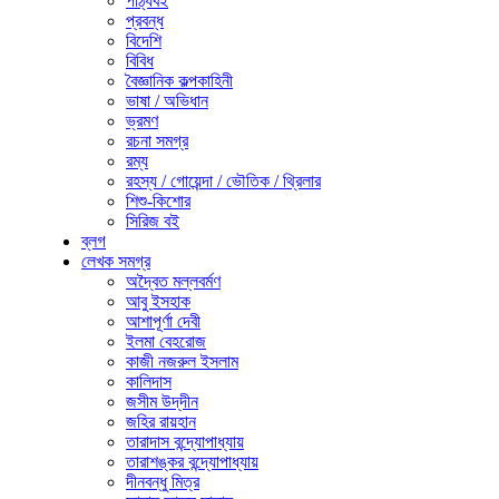
পাঠ্যবই
প্রবন্ধ
বিদেশি
বিবিধ
বৈজ্ঞানিক কল্পকাহিনী
ভাষা / অভিধান
ভ্রমণ
রচনা সমগ্র
রম্য
রহস্য / গোয়েন্দা / ভৌতিক / থ্রিলার
শিশু-কিশোর
সিরিজ বই
ব্লগ
লেখক সমগ্র
অদ্বৈত মল্লবর্মণ
আবু ইসহাক
আশাপূর্ণা দেবী
ইলমা বেহরোজ
কাজী নজরুল ইসলাম
কালিদাস
জসীম উদ্‌দীন
জহির রায়হান
তারাদাস বন্দ্যোপাধ্যায়
তারাশঙ্কর বন্দ্যোপাধ্যায়
দীনবন্ধু মিত্র