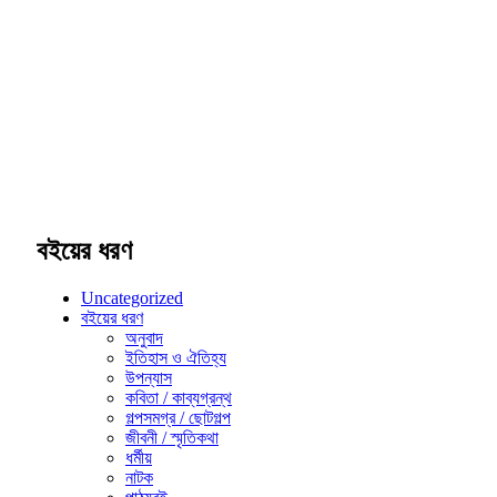
বইয়ের ধরণ
Uncategorized
বইয়ের ধরণ
অনুবাদ
ইতিহাস ও ঐতিহ্য
উপন্যাস
কবিতা / কাব্যগ্রন্থ
গল্পসমগ্র / ছোটগল্প
জীবনী / স্মৃতিকথা
ধর্মীয়
নাটক