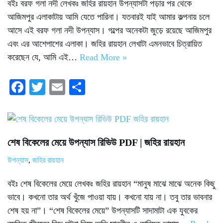
বইঃ বরফ গলা নদী লেখকঃ জহির রায়হান উপন্যাসটা পড়ার পর থেকে
আজিমপুর এলাকাটায় আমি যেতে পারিনা। যতবারই যাই আমার কল্পনায় চলে
আসে এই বরফ গলা নদী উপন্যাস। গল্পের অনেকটা জুড়ে রয়েছে আজিমপুর
এবং এর আশেপাশের এলাকা। জহির রায়হান লেখাটা এমনভাবে চিত্রায়িত
করেছেন যে, আমি এই…
Read More »
Fa
T
E
S
ce
wi
m
ha
bo
tte
ail
re
ok
r
শেষ বিকেলের মেয়ে উপন্যাস রিভিউ PDF | জহির রায়হান
উপন্যাস
,
জহির রায়হান
বইঃ শেষ বিকেলের মেয়ে লেখকঃ জহির রায়হান “মানুষ মাঝে মাঝে অনেক কিছু
ভাবে। কখনো তার অর্থ খুঁজে পাওয়া যায়। কখনো যায় না। তবু তার ভাবনার
শেষ হয় না”। “শেষ বিকেলের মেয়ে” উপন্যাসটি সাদামাটা এক যুবকের