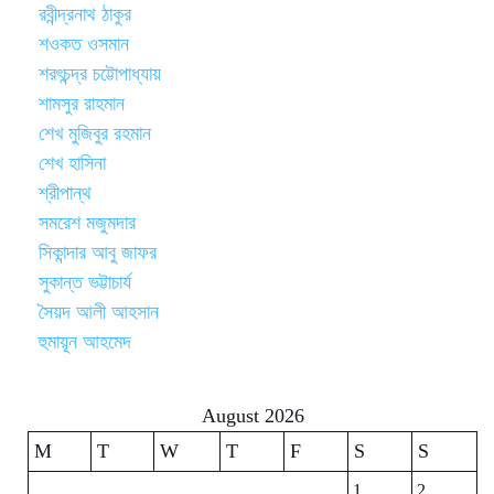
রবীন্দ্রনাথ ঠাকুর
শওকত ওসমান
শরৎচন্দ্র চট্টোপাধ্যায়
শামসুর রাহমান
শেখ মুজিবুর রহমান
শেখ হাসিনা
শ্রীপান্থ
সমরেশ মজুমদার
সিকান্দার আবু জাফর
সুকান্ত ভট্টাচার্য
সৈয়দ আলী আহসান
হুমায়ূন আহমেদ
August 2026
M
T
W
T
F
S
S
1
2