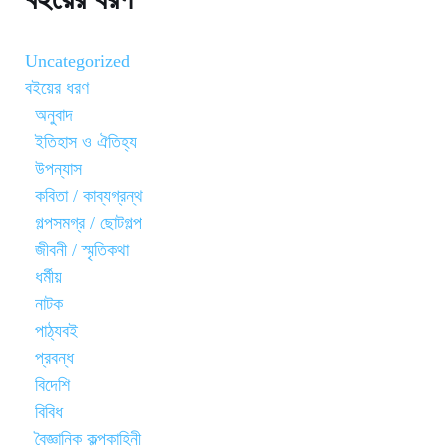
Uncategorized
বইয়ের ধরণ
অনুবাদ
ইতিহাস ও ঐতিহ্য
উপন্যাস
কবিতা / কাব্যগ্রন্থ
গল্পসমগ্র / ছোটগল্প
জীবনী / স্মৃতিকথা
ধর্মীয়
নাটক
পাঠ্যবই
প্রবন্ধ
বিদেশি
বিবিধ
বৈজ্ঞানিক কল্পকাহিনী