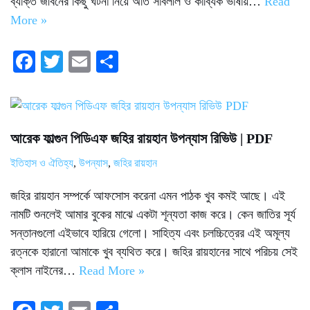
ব্যক্তি জীবনের কিছু ঘটনা নিয়ে অতি সাবলীল ও কাব্যিক ভাষায়…
Read
More »
Fa
T
E
S
ce
wi
m
ha
bo
tte
ail
re
ok
r
আরেক ফাল্গুন পিডিএফ জহির রায়হান উপন্যাস রিভিউ | PDF
ইতিহাস ও ঐতিহ্য
,
উপন্যাস
,
জহির রায়হান
জহির রায়হান সম্পর্কে আফসোস করেনা এমন পাঠক খুব কমই আছে। এই
নামটি শুনলেই আমার বুকের মাঝে একটা শূন্যতা কাজ করে। কেন জাতির সূর্য
সন্তানগুলো এইভাবে হারিয়ে গেলো। সাহিত্য এবং চলচ্চিত্রের এই অমূল্য
রত্নকে হারানো আমাকে খুব ব্যথিত করে। জহির রায়হানের সাথে পরিচয় সেই
ক্লাস নাইনের…
Read More »