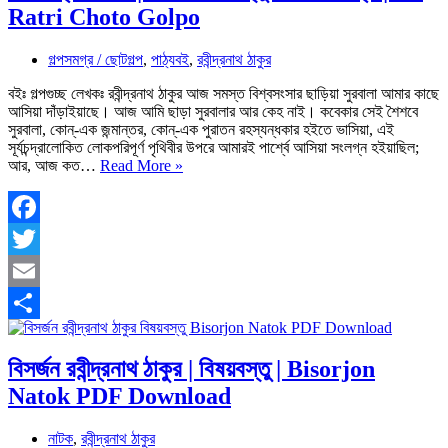
Ratri Choto Golpo
গল্পসমগ্র / ছোটগল্প
,
পাঠ্যবই
,
রবীন্দ্রনাথ ঠাকুর
বইঃ গল্পগুচ্ছ লেখকঃ রবীন্দ্রনাথ ঠাকুর আজ সমস্ত বিশ্বসংসার ছাড়িয়া সুরবালা আমার কাছে
আসিয়া দাঁড়াইয়াছে। আজ আমি ছাড়া সুরবালার আর কেহ নাই। কবেকার সেই শৈশবে
সুরবালা, কোন্‌-এক জন্মান্তর, কোন্‌-এক পুরাতন রহস্যন্ধকার হইতে ভাসিয়া, এই
সূর্যচন্দ্রালোকিত লোকপরিপূর্ণ পৃথিবীর উপরে আমারই পার্শ্বে আসিয়া সংলগ্ন হইয়াছিল;
একরাত্রি
আর, আজ কত…
Read More »
PDF
|
গল্পের
বিষয়বস্তু
Facebook
সারাংশ
Twitter
চরিত্র
|
Email
Ek
Ratri
Share
Choto
Golpo
বিসর্জন রবীন্দ্রনাথ ঠাকুর | বিষয়বস্তু | Bisorjon
Natok PDF Download
নাটক
,
রবীন্দ্রনাথ ঠাকুর