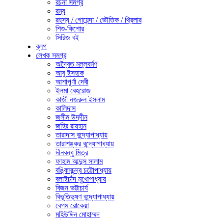
রচনা সমগ্র
রম্য
রহস্য / গোয়েন্দা / ভৌতিক / থ্রিলার
শিশু-কিশোর
সিরিজ বই
ব্লগ
লেখক সমগ্র
অদ্বৈত মল্লবর্মণ
আবু ইসহাক
আশাপূর্ণা দেবী
ইলমা বেহরোজ
কাজী নজরুল ইসলাম
কালিদাস
জসীম উদ্‌দীন
জহির রায়হান
তারাদাস বন্দ্যোপাধ্যায়
তারাশঙ্কর বন্দ্যোপাধ্যায়
দীনবন্ধু মিত্র
ফাহাম আব্দুস সালাম
বঙ্কিমচন্দ্র চট্টোপাধ্যায়
বলাইচাঁদ মুখোপাধ্যায়
বিজন ভট্টাচার্য
বিভূতিভূষণ বন্দ্যোপাধ্যায়
বেগম রোকেয়া
মহিউদ্দিন মোহাম্মদ