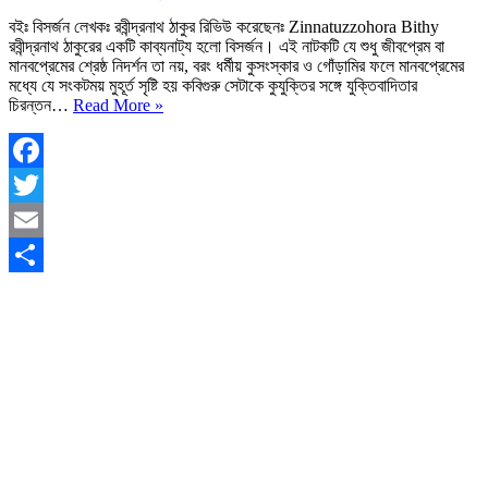
বইঃ বিসর্জন লেখকঃ রবীন্দ্রনাথ ঠাকুর রিভিউ করেছেনঃ Zinnatuzzohora Bithy
রবীন্দ্রনাথ ঠাকুরের একটি কাব্যনাট্য হলো বিসর্জন। এই নাটকটি যে শুধু জীবপ্রেম বা
মানবপ্রেমের শ্রেষ্ঠ নিদর্শন তা নয়, বরং ধর্মীয় কুসংস্কার ও গোঁড়ামির ফলে মানবপ্রেমের
মধ্যে যে সংকটময় মুহূর্ত সৃষ্টি হয় কবিগুরু সেটাকে কুযুক্তির সঙ্গে যুক্তিবাদিতার
বিসর্জন
চিরন্তন…
Read More »
রবীন্দ্রনাথ
ঠাকুর
|
বিষয়বস্তু
Facebook
|
Twitter
Bisorjon
Natok
Email
PDF
Download
Share