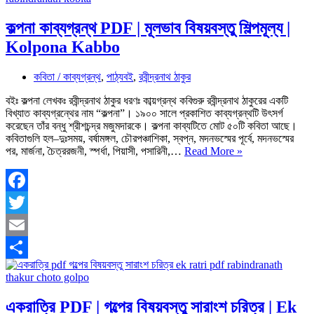
কল্পনা কাব্যগ্রন্থ PDF | মূলভাব বিষয়বস্তু শিল্পমূল্য |
Kolpona Kabbo
কবিতা / কাব্যগ্রন্থ
,
পাঠ্যবই
,
রবীন্দ্রনাথ ঠাকুর
বইঃ কল্পনা লেখকঃ রবীন্দ্রনাথ ঠাকুর ধরণঃ কাব্য়গ্রন্থ কবিগুরু রবীন্দ্রনাথ ঠাকুরের একটি
বিখ্যাত কাব্যগ্রন্থের নাম “কল্পনা”। ১৯০০ সালে প্রকাশিত কাব্যগ্রন্থটি উৎসর্গ
করেছেন তাঁর বন্ধু শ্রীশচন্দ্র মজুমদারকে। কল্পনা কাব্যটিতে মোট ৫০টি কবিতা আছে।
কবিতাগুলি হল–দুঃসময়, বর্ষামঙ্গল, চৌরপঞ্চাশিকা, স্বপ্ন, মদনভস্মের পূর্বে, মদনভস্মের
কল্পনা
পর, মার্জনা, চৈত্ররজনী, স্পর্ধা, পিয়াসী, পসারিনী,…
Read More »
কাব্যগ্রন্থ
PDF
|
মূলভাব
Facebook
বিষয়বস্তু শিল্পমূল্য
Twitter
|
Kolpona
Email
Kabbo
Share
একরাত্রি PDF | গল্পের বিষয়বস্তু সারাংশ চরিত্র | Ek