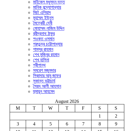
মাইকেল মধুসূদন দত্ত
মানিক বন্দ্যোপাধ্যায়
মির্চা এলিয়াদ
মুহাম্মদ ইউনুস
মৈত্রেয়ী দেবী
মোহাম্মদ নাজিম উদ্দিন
রবীন্দ্রনাথ ঠাকুর
শওকত ওসমান
শরৎচন্দ্র চট্টোপাধ্যায়
শামসুর রাহমান
শেখ মুজিবুর রহমান
শেখ হাসিনা
শ্রীপান্থ
সমরেশ মজুমদার
সিকান্দার আবু জাফর
সুকান্ত ভট্টাচার্য
সৈয়দ আলী আহসান
হুমায়ূন আহমেদ
August 2026
M
T
W
T
F
S
S
1
2
3
4
5
6
7
8
9