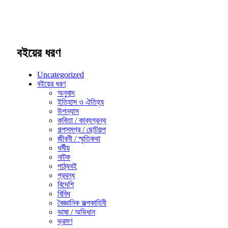
বইয়ের ধরণ
Uncategorized
বইয়ের ধরণ
অনুবাদ
ইতিহাস ও ঐতিহ্য
উপন্যাস
কবিতা / কাব্যগ্রন্থ
গল্পসমগ্র / ছোটগল্প
জীবনী / স্মৃতিকথা
ধর্মীয়
নাটক
পাঠ্যবই
প্রবন্ধ
বিদেশি
বিবিধ
বৈজ্ঞানিক কল্পকাহিনী
ভাষা / অভিধান
ভ্রমণ