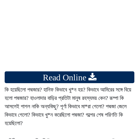
Read Online
কি হয়েছিলো পদ্মজার? হানিফ কিভাবে খু*ন হয়? কিভাবে আমিরের সঙ্গে বিয়ে
হলো পদ্মজার? হাওলাদার বাড়ির প্রতিটা মানুষ রহস্যময় কেন? রূম্পা কি
আসলেই পাগল নাকি অন্যকিছু? পূর্ণা কিভাবে মা*রা গেলো? পদ্মজা জেলে
কিভাবে গেলো? কিভাবে খু*ন করেছিলো পদ্মজা? গল্পের শেষ পরিণতি কি
হয়েছিলো?