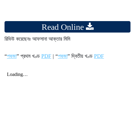
Read Online
রিভিউ করেছেনঃ আফসানা আক্তার মিমি
“
পদ্মজা
” প্রথম খণ্ড
PDF
| “
পদ্মজা
” দ্বিতীয় খণ্ড
PDF