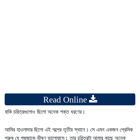
Read Online
বাকি চরিত্রগুলোও ছিলো অনেক শক্ত ধরণের।
আমির হাওলাদার ছিলো এই গল্পের তৃতীয় স্থানে। সে এমন একজন প্রেমিক
পুরুষ যে পদ্মজাকে ভীষণ ভালোবাসে। তার চরিত্রটা আমার কাছে অনেক