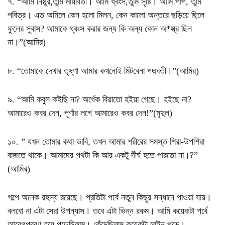
৭. “আমি নিষ্ঠুর,তুমি মায়াবতী। আমি ধ্বংস,তুমি সৃষ্টি। আমি পাপ, তুমি
পবিত্র। এত অমিলে কেন হলো মিলন, কেন কালো অন্তরে ছড়িয়ে ছিলে
ফুলের সুবাস? আমাকে ধ্বংস করার জন্য কি অন্য কোন অ*স্ত্র ছিল
না।”(আমির)
৮. “তোমাকে দেখার তৃষ্ণা আমার কখনোই মিটবেনা পদ্মবতী।”(আমির)
৯. “আমি কবুল কইছি না? অর্ধেক বিয়াতো হইয়া গেছে। হইছে না?
আমারেও কবর দেন, পূর্ণার লগে আমারেও কবর দেন!”(মৃদুল)
১০. ” যখন তোমার কথা ভাবি, তখন আমার শরীরের সমস্ত শিরা-উপশিরা
বাজতে থাকে। আমাদের পথটা কি আর একটু দীর্ঘ হতে পারতো না।?”
(আমির)
গল্পে অনেক রহস্য রয়েছে। প্রতিটা পর্বে নতুন কিছুর সন্ধানে পাওয়া যায়।
বলবো না এটা সেরা উপন্যাস। তবে এটা ভিন্ন রকম। আমি কয়েকটা পর্বে
আবেগপ্রবণ হয়ে পড়েছিলাম। কেঁদেছিলাম কয়েকটা লাইন পড়ে।