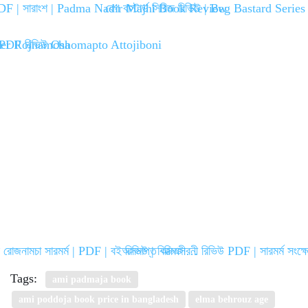
ি PDF | সারাংশ | Padma Nadir Majhi Book Review
বেগ বাস্টার্ড সিরিজ রিভিউ | Beg Bastard Ser
র রোজনামচা সারমর্ম | PDF | বই রিভিউ | বিসিএস…
অসমাপ্ত আত্মজীবনী রিভিউ PDF | সারমর্ম সংক্
Tags:
ami padmaja book
ami poddoja book price in bangladesh
elma behrouz age