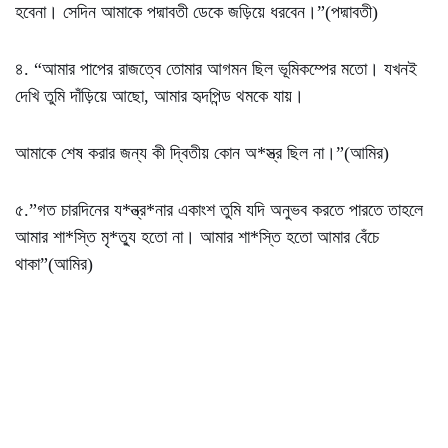
হবেনা। সেদিন আমাকে পদ্মাবতী ডেকে জড়িয়ে ধরবেন।”(পদ্মাবতী)
৪. “আমার পাপের রাজত্বে তোমার আগমন ছিল ভূমিকম্পের মতো। যখনই
দেখি তুমি দাঁড়িয়ে আছো, আমার হৃদপিন্ড থমকে যায়।
আমাকে শেষ করার জন্য কী দ্বিতীয় কোন অ*স্ত্র ছিল না।”(আমির)
৫.”গত চারদিনের য*ন্ত্র*নার একাংশ তুমি যদি অনুভব করতে পারতে তাহলে
আমার শা*স্তি মৃ*ত্যু হতো না। আমার শা*স্তি হতো আমার বেঁচে
থাকা”(আমির)