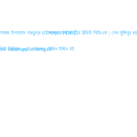
ীসমাজ উপন্যাস শরৎচন্দ্র চট্টোপাধ্যায় PDF |…
আমার দেখা নয়াচীন রিভিউ পিডিএফ | শেখ মুজিবুর 