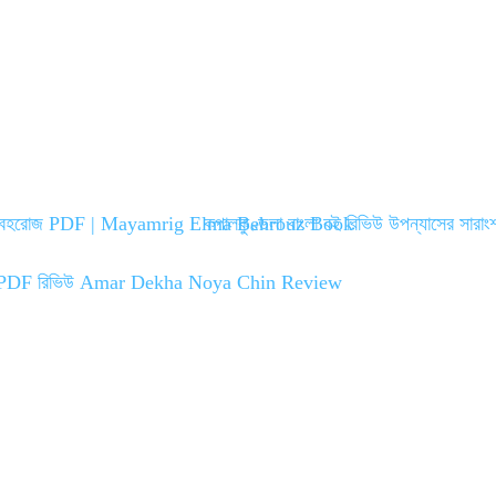
মা বেহরোজ PDF | Mayamrig Elma Behrouz Book
কপালকুণ্ডলা বাংলা বই রিভিউ উপন্যাসের সারা