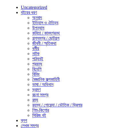
Uncategorized
বইয়ের ধরণ
অনুবাদ
ইতিহাস ও ঐতিহ্য
উপন্যাস
কবিতা / কাব্যগ্রন্থ
গল্পসমগ্র / ছোটগল্প
জীবনী / স্মৃতিকথা
ধর্মীয়
নাটক
পাঠ্যবই
প্রবন্ধ
বিদেশি
বিবিধ
বৈজ্ঞানিক কল্পকাহিনী
ভাষা / অভিধান
ভ্রমণ
রচনা সমগ্র
রম্য
রহস্য / গোয়েন্দা / ভৌতিক / থ্রিলার
শিশু-কিশোর
সিরিজ বই
ব্লগ
লেখক সমগ্র