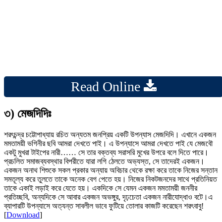
Read Online
৩) মেজদিদিঃ
শরৎচন্দ্র চট্টোপাধ্যায় রচিত অন্যতম জনপ্রিয় একটি উপন্যাস মেজদিদি। এখানে একজন
মমতাময়ী ভগিনীর ছবি আমরা দেখতে পাই। এ উপন্যাসে আমরা দেখতে পাই যে মেজবৌ
একটু মুখরা টাইপের নারী…… সে তার বক্তব্য সরাসরি মুখের উপরে বলে দিতে পারে।
প্রচলিত সমাজব্যবস্থার বিপরীতে যারা লগি ঠেলতে অভ্যস্ত, সে তাদেরই একজন।
একজন অনাথ শিশুকে সকল প্রকার অন্যায় অবিচার থেকে রক্ষা করে তাকে নিজের সন্তান
সমতূল্য করে তুলতে তাকে অনেক বেগ পেতে হয়। নিজের নিকটজনদের সাথে প্রতিনিয়ত
তাকে একাই লড়াই করে যেতে হয়। একদিকে সে যেমন একজন মমতাময়ী জননীর
প্রতিচ্ছবি, অন্যদিকে সে আবার একজন অভঙ্গুর, দৃঢ়চেতা একজন নারীযোদ্ধাও বটে।এ
ব্যাপারটি উপন্যাসে অত্যন্ত সাবলীল ভাবে ফুটিয়ে তোলার কাজটি করেছেন শরৎবাবু!
[
Download
]