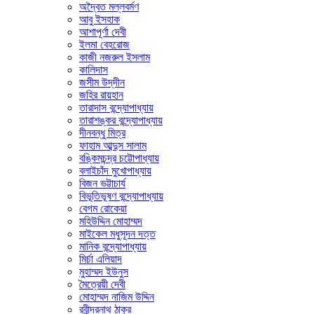
অদ্বৈত মল্লবর্মণ
আবু ইসহাক
আশাপূর্ণা দেবী
ইলমা বেহরোজ
কাজী নজরুল ইসলাম
কালিদাস
জসীম উদ্‌দীন
জহির রায়হান
তারাদাস বন্দ্যোপাধ্যায়
তারাশঙ্কর বন্দ্যোপাধ্যায়
দীনবন্ধু মিত্র
ফাহাম আব্দুস সালাম
বঙ্কিমচন্দ্র চট্টোপাধ্যায়
বলাইচাঁদ মুখোপাধ্যায়
বিজন ভট্টাচার্য
বিভূতিভূষণ বন্দ্যোপাধ্যায়
বেগম রোকেয়া
মহিউদ্দিন মোহাম্মদ
মাইকেল মধুসূদন দত্ত
মানিক বন্দ্যোপাধ্যায়
মির্চা এলিয়াদ
মুহাম্মদ ইউনুস
মৈত্রেয়ী দেবী
মোহাম্মদ নাজিম উদ্দিন
রবীন্দ্রনাথ ঠাকুর