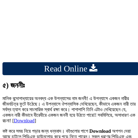
Read Online
৫) জননীঃ
মানিক বন্দোপাধ্যায়ের অনবদ্য এক উপন্যাসের নাম জননী! এ উপন্যাসে একজন নারীর
জীবনচিত্র ফুটে উঠেছে। এ উপন্যাসে ঔপন্যাসিক দেখিয়েছেন, কীভাবে একজন নারী তার
সর্বস্ব ত্যাগ করে সাংসারিক স্বার্থ রক্ষা করে। পাশাপাশি তিনি এটাও দেখিয়েছেন যে,
একজন নারী কীভাবে ধীরেধীরে একজন জননী হয়ে উঠতে পারে!! সবমিলিয়ে, অসাধারণ এক
রচনা! [
Download
]
কষ্ট করে সময় নিয়ে পড়ার জন্য ধন্যবাদ। বইগুলোর পাশে
Download
অপশন দেয়া
আছে চাইলে পিডিএফ ডাউনলোড করে পড়ে নিতে পারেন। সকল ধরণের পিডিএফ এবং