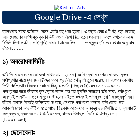
Google Drive -এ দেখুন
ব্যস্থতার মাঝে বর্তমানে তেমন একটা বই পড়া হয়না। এ বছরে মোট ৫টি বই পড়া হয়েছে
আর সেগুলোর সংক্ষিপ্ত বুক রিভিউ বাংলা লিখে নিচে তুলে ধরলাম। আগে কখনো এরকম
রিভিউ লিখা হয়নি। তাই খুবই সাধারণ মানের লিখা….. ক্ষমাসুন্দর দৃষ্টিতে দেখবার অনুরোধ
রইলো…….
১) অবরোধবাসিনীঃ
এটি লিখেছেন বেগম রোকেয়া সাখাওয়াত হোসেন। এ উপন্যাসে বেগম রোকেয়া মূলত
পর্দাপ্রথার নামে মুসলিম নারীদের মাঝে প্রচলিত গোঁড়ামি তুলে ধরেছেন। এখানে কোথাও
তিনি পর্দাপ্রথার বিরুদ্ধে কোনো কিছু বলেননি। শুধু এটাই দেখাতে চেয়েছেন যে
পর্দাপ্রথার নামে কীভাবে কুসংস্কার লালন করা হয় মুসলিম সমাজে! তাঁর মতে, পর্দাপ্রথা
অবশ্যই পালনীয়। তবে মানুষের জীবনের চাইতে কখনওই পর্দাপ্রথা বেশি গুরুত্বপূর্ণ নয়।
জীবন যেখানে নিজেই অস্তিত্ব সংকটে, সেখানে পর্দাপ্রথা পালনে বেশি জোর দেয়া
বোকামি ছাড়া আর কীইবা হতে পারে!!! বেগম রোকেয়ার অনবদ্য রচনাশৈলীতে এ ব্যাপারটি
অত্যন্ত হাস্যরসের সাথে উঠে এসেছে বাস্তব উদাহরণ নির্ভর এ উপন্যাসে।
[Download]
২) ছেলেবেলাঃ