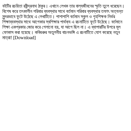
বইটির রচয়িতা রবীন্দ্রনাথ ঠাকুর। এখানে লেখক তার বাল্যজীবনের স্মৃতি তুলে ধরেছেন।
বিশেষ করে তৎকালীন পরিবার ব্যবস্থার সাথে বর্তমান পরিবার ব্যবস্থার তফাৎ অত্যন্ত
সুন্দরভাবে ফুটে উঠেছে এ লেখাটিতে। পাশাপাশি বর্তমান স্কুল ও গৃহশিক্ষক নির্ভর
শিক্ষাব্যবস্থার সাথে আগেকার স্বশিক্ষার পার্থক্য এ রচনাটিতে ফুটে উঠেছে। বর্তমানে
শিক্ষা একপ্রকার জোর করে গেলানো হয়, যা আগে ছিল না। এ ব্যাপারটির উপরে মূল
ফোকাস করা হয়েছে। কবিগুরুর অতুলনীয় বাচনভঙ্গি এ রচনাটিতে যোগ করেছে নতুন
মাত্রা! [Download]