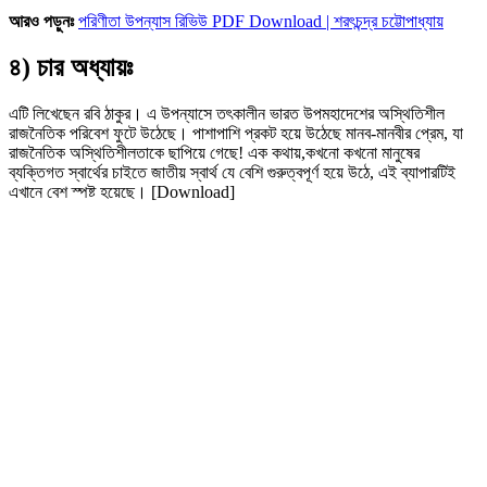
আরও পড়ুনঃ
পরিণীতা উপন্যাস রিভিউ PDF Download | শরৎচন্দ্র চট্টোপাধ্যায়
৪) চার অধ্যায়ঃ
এটি লিখেছেন রবি ঠাকুর। এ উপন্যাসে তৎকালীন ভারত উপমহাদেশের অস্থিতিশীল
রাজনৈতিক পরিবেশ ফুটে উঠেছে। পাশাপাশি প্রকট হয়ে উঠেছে মানব-মানবীর প্রেম, যা
রাজনৈতিক অস্থিতিশীলতাকে ছাপিয়ে গেছে! এক কথায়,কখনো কখনো মানুষের
ব্যক্তিগত স্বার্থের চাইতে জাতীয় স্বার্থ যে বেশি গুরুত্বপূর্ণ হয়ে উঠে, এই ব্যাপারটিই
এখানে বেশ স্পষ্ট হয়েছে। [Download]