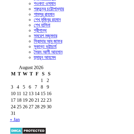
শওকত ওসমান
শরৎচন্দ্র চট্টোপাধ্যায়
শামসুর রাহমান
শেখ মুজিবুর রহমান
শেখ হাসিনা
শ্রীপান্থ
সমরেশ মজুমদার
সিকান্দার আবু জাফর
সুকান্ত ভট্টাচার্য
সৈয়দ আলী আহসান
হুমায়ূন আহমেদ
August 2026
M
T
W
T
F
S
S
1
2
3
4
5
6
7
8
9
10
11
12
13
14
15
16
17
18
19
20
21
22
23
24
25
26
27
28
29
30
31
« Jan