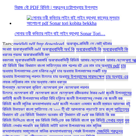
বিরাজ বৌ PDF রিভিউ | শরৎচন্দ্র চট্টোপাধ্যায় উপন্যাস
সোনার তরী কবিতার লাইন বাই লাইন ব্যাখ্যা Sonar Tori…
Tags:
mejdidi pdf free download
অবরোধ-বাসিনী তে মোট ঘটনার
সংখ্যা
অবরোধবাসিনী pdf
অবরোধবাসিনী অর্থ কি
অবরোধবাসিনী কি
অবরোধবাসিনী কি
ধরনের গ্রন্থ
অবরোধবাসিনী মূল
বক্তব্য
অবরোধবাসিনী রকমারি
অবরোধবাসিনী রিভিউ
আমার ছেলেবেলা
আমার ছেলেবেলা আত
বই রিভিউ
কিছু বিখ্যাত বাংলা সাহিত্যের নাম
গল্পের বই এর নাম
চার অধ্যায় pdf
চার
অধ্যায় উপন্যাসের এলা চরিত্র pdf
চার অধ্যায় উপন্যাসের ত্রুটি
চার
অধ্যায় উপন্যাসের প্রশ্ন উত্তর
চার অধ্যায় উপন্যাসের সারসংক্ষেপ
চার অধ্যায় এর
নায়ক নায়িকার নাম
চার অধ্যায় কোন ধরনের
উপন্যাস
ছেলেবেলা কবিতা
ছেলেবেলা গল্প
ছেলেবেলা প্রশ্ন
উত্তর
ছেলেবেলা বই
ছেলেবেলা রচনা
ছেলেবেলা রবীন্দ্রনাথ ঠাকুর pdf
জননী উপন্যাসের
কাহিনী
জননী উপন্যাসের দরিয়া বিবি চরিত্র
জননী উপন্যাসের লেখক কে
জননী বুক
রিভিউ
জননী মানিক বন্দ্যোপাধ্যায় pdf
জননী শওকত ওসমান
জননী হুমায়ূন আহমেদ
বই
রিভিউ উদাহরণ
বাংলা সাহিত্যে যে ১০০ টি বই আপনাকে পড়তেই হবে
বাংলা সাহিত্যের
বিখ্যাত বই এর রিভিউ
বিখ্যাত অনুবাদ বই
বিখ্যাত বই pdf
বুক রিভিউ কি
বুক
রিভিউ ডিপিএড বাংলা
বুক রিভিউ পিডিএফ
বুক রিভিউ বাংলা
বুক রিভিউ লেখার নমুনা
বুক
রিভিউ লেখার পদ্ধতি
বুক রিভিউ সাইট
ভালো উপন্যাসের নাম
মানিক
বন্দ্যোপাধ্যায় সমালোচনা
মানিক বন্দ্যোপাধ্যায়ের শ্রেষ্ঠ উপন্যাস
মেজদিদি শরৎচন্দ্র