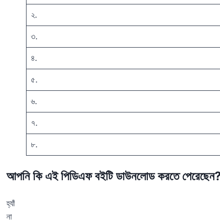
২.
৩.
৪.
৫.
৬.
৭.
৮.
আপনি কি এই পিডিএফ বইটি ডাউনলোড করতে পেরেছেন
হ্যাঁ
না