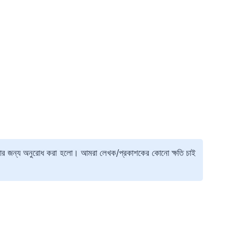
ার জন্য অনুরোধ করা হলো। আমরা লেখক/প্রকাশকের কোনো ক্ষতি চাই