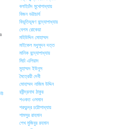
বলাইচাঁদ মুখোপাধ্যায়
বিজন ভট্টাচার্য
বিভূতিভূষণ বন্দ্যোপাধ্যায়
বেগম রোকেয়া
নঃ
মহিউদ্দিন মোহাম্মদ
মাইকেল মধুসূদন দত্ত
মানিক বন্দ্যোপাধ্যায়
মির্চা এলিয়াদ
মুহাম্মদ ইউনুস
মৈত্রেয়ী দেবী
মোহাম্মদ নাজিম উদ্দিন
রবীন্দ্রনাথ ঠাকুর
শওকত ওসমান
শরৎচন্দ্র চট্টোপাধ্যায়
শামসুর রাহমান
শেখ মুজিবুর রহমান