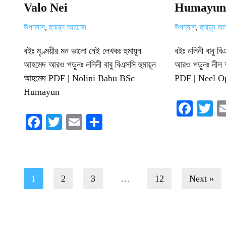
Valo Nei
Humayun
উপন্যাস
,
হুমায়ূন আহমেদ
উপন্যাস
,
হুমায়ূন 
বইঃ মৃণ্ময়ীর মন ভালো নেই লেখকঃ হুমায়ূন
বইঃ নলিনী বাবু ব
আহমেদ আরও পড়ুনঃ নলিনী বাবু বিএসসি হুমায়ূন
আরও পড়ুনঃ নীল অ
আহমেদ PDF | Nolini Babu BSc
PDF | Neel O
Humayun
Fa
T
Fa
T
E
S
ce
w
ce
wi
m
ha
bo
tt
bo
tte
ail
re
ok
r
ok
r
1
2
3
…
12
Next »