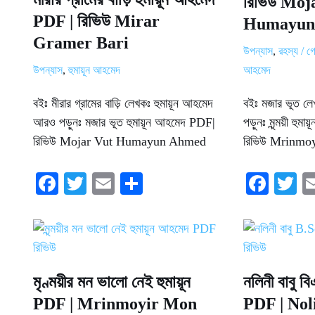
রিভিউ Moj
PDF | রিভিউ Mirar
Humayun
Gramer Bari
উপন্যাস
,
রহস্য / গো
উপন্যাস
,
হুমায়ূন আহমেদ
আহমেদ
বইঃ মীরার গ্রামের বাড়ি লেখকঃ হুমায়ূন আহমেদ
বইঃ মজার ভূত লে
আরও পড়ুনঃ মজার ভূত হুমায়ূন আহমেদ PDF|
পড়ুনঃ মৃন্ময়ী হু
রিভিউ Mojar Vut Humayun Ahmed
রিভিউ Mrinm
Fa
T
E
S
Fa
T
ce
wi
m
ha
ce
w
bo
tte
ail
re
bo
tt
ok
r
ok
r
মৃণ্ময়ীর মন ভালো নেই হুমায়ূন
নলিনী বাবু ব
PDF | Mrinmoyir Mon
PDF | Nol