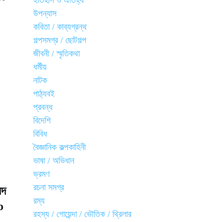
ইতিহাস ও ঐতিহ্য
উপন্যাস
কবিতা / কাব্যগ্রন্থ
গল্পসমগ্র / ছোটগল্প
জীবনী / স্মৃতিকথা
ধর্মীয়
নাটক
পাঠ্যবই
প্রবন্ধ
বিদেশি
বিবিধ
বৈজ্ঞানিক কল্পকাহিনী
ভাষা / অভিধান
ভ্রমণ
রচনা সমগ্র
েদ
রম্য
o
রহস্য / গোয়েন্দা / ভৌতিক / থ্রিলার