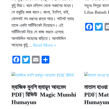
কুটু মিয়া। বয়স চল্লিশ থেকে পঞ্চাশের মধ্যে।
পড়ুনঃ লিলুয়া বা
সে বাবুর্চির কাজ জানে। বাংলা, ইংলিশ, থাই,
Lilua Batas
মোগলাই সব ধরনের রান্না পারে। পাইলট স‍্যার
Fa
T
তাকে একটা সার্টিফিকেট দিয়েছেন। এই
সার্টিফিকেট নিয়ে সে কাজ করতে এসেছে
ce
w
আলাউদ্দিন সাহেবের বাড়িতে। আলাউদ্দিন
bo
tt
সাহেবের কুটু…
Read More »
ok
r
Fa
T
E
S
ce
wi
m
ha
bo
tte
ail
re
ok
r
ম্যাজিক মুনশি হুমায়ূন আহমেদ
মাতাল হাওয়া
PDF| রিভিউ Magic Munshi
PDF| Mat
Humayun
Humayun