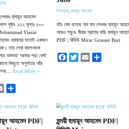
আহমেদ
উপন্যাস
,
হুমায়ূন আহমেদ
 লেখকঃ হুমায়ূন আহমেদ
কাশ পৃষ্ঠাঃ ২৩২ মূল্যঃ ৫০০
বইঃ মেঘ বলেছে যাব যাব লেখকঃ হুমায়ূন আহম
ঃ Mohammad Yiasin
আরও পড়ুনঃ মীরার গ্রামের বাড়ি হুমায়ূন আহম
ন আহমেদ বরাবরের মতোই একজন
PDF | রিভিউ Mirar Gramer Bari
েখক। তার লেখা বহুসংখ্যক
Fa
T
E
S
শাহ নামদার’ আমার পড়া বেস্ট
নো কিছুতে অপূর্নতার আঁচ
ce
wi
m
ha
র লেখা…
Read More »
bo
tte
ail
re
ok
r
E
S
i
m
ha
e
ail
re
মায়ূন আহমেদ PDF|
মৃন্ময়ী হুমায়ূন আহমেদ PDF|