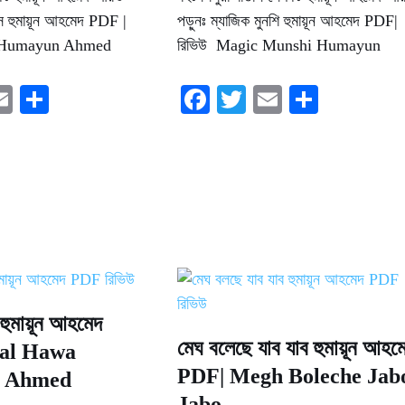
তাস হুমায়ূন আহমেদ PDF |
পড়ুনঃ ম্যাজিক মুনশি হুমায়ূন আহমেদ PDF|
h Humayun Ahmed
রিভিউ Magic Munshi Humayun
E
S
Fa
T
E
S
i
m
ha
ce
wi
m
ha
e
ail
re
bo
tte
ail
re
ok
r
 হুমায়ূন আহমেদ
মেঘ বলেছে যাব যাব হুমায়ূন আহম
al Hawa
PDF| Megh Boleche Jab
 Ahmed
Jabo