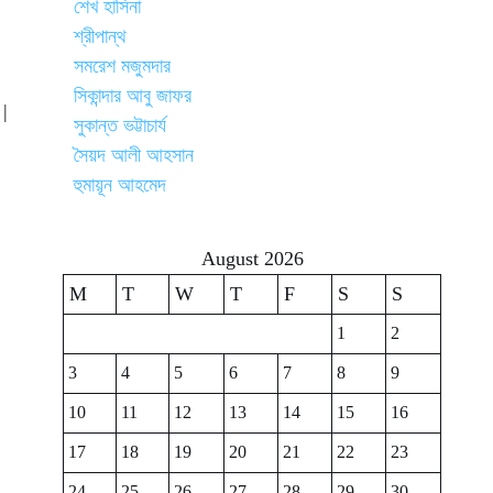
শেখ হাসিনা
শ্রীপান্থ
সমরেশ মজুমদার
সিকান্দার আবু জাফর
 |
সুকান্ত ভট্টাচার্য
সৈয়দ আলী আহসান
হুমায়ূন আহমেদ
August 2026
M
T
W
T
F
S
S
1
2
3
4
5
6
7
8
9
10
11
12
13
14
15
16
17
18
19
20
21
22
23
24
25
26
27
28
29
30