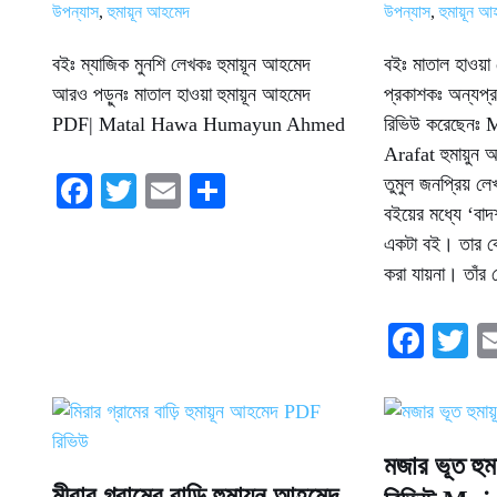
উপন্যাস
,
হুমায়ূন আহমেদ
উপন্যাস
,
হুমায়ূন 
বইঃ ম্যাজিক মুনশি লেখকঃ হুমায়ূন আহমেদ
বইঃ মাতাল হাওয়া
আরও পড়ুনঃ মাতাল হাওয়া হুমায়ূন আহমেদ
প্রকাশকঃ অন্যপ্র
PDF| Matal Hawa Humayun Ahmed
রিভিউ করেছেন
Arafat হুমায়ু
Fa
T
E
S
তুমুল জনপ্রিয় ল
বইয়ের মধ্যে ‘বাদ
ce
wi
m
ha
একটা বই। তার কো
bo
tte
ail
re
করা যায়না। তাঁ
ok
r
Fa
T
ce
w
bo
tt
ok
r
মজার ভূত হু
মীরার গ্রামের বাড়ি হুমায়ূন আহমেদ