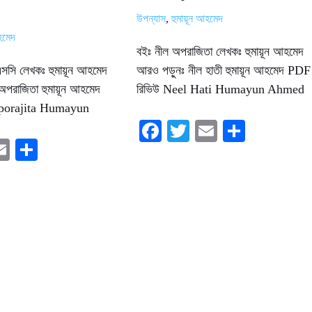
উপন্যাস
,
হুমায়ূন আহমেদ
আহমেদ
বইঃ নীল অপরাজিতা লেখকঃ হুমায়ূন আহমেদ
িএসসি লেখকঃ হুমায়ূন আহমেদ
আরও পড়ুনঃ নীল হাতী হুমায়ূন আহমেদ PDF
পরাজিতা হুমায়ূন আহমেদ
রিভিউ Neel Hati Humayun Ahmed
porajita Humayun
Fa
T
E
S
E
S
ce
wi
m
ha
i
m
ha
bo
tte
ail
re
e
ail
re
ok
r