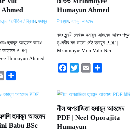
ar Vut
রিভিউ Mrinmoyee
 Ahmed
Humayun Ahmed
য়েন্দা / ভৌতিক / থ্রিলার
,
হুমায়ূন
উপন্যাস
,
হুমায়ূন আহমেদ
বইঃ মৃন্ময়ী লেখকঃ হুমায়ূন আহমেদ আরও পড়ু
খকঃ হুমায়ূন আহমেদ আরও
মৃণ্ময়ীর মন ভালো নেই হুমায়ূন PDF |
মায়ূন আহমেদ PDF|
Mrinmoyir Mon Valo Nei
oyee Humayun Ahmed
Fa
T
E
S
E
S
ce
wi
m
ha
i
m
ha
bo
tte
ail
re
e
ail
re
ok
r
নীল অপরাজিতা হুমায়ূন আহমেদ
িএসসি হুমায়ূন আহমেদ
PDF | Neel Oporajita
ini Babu BSc
Humayun