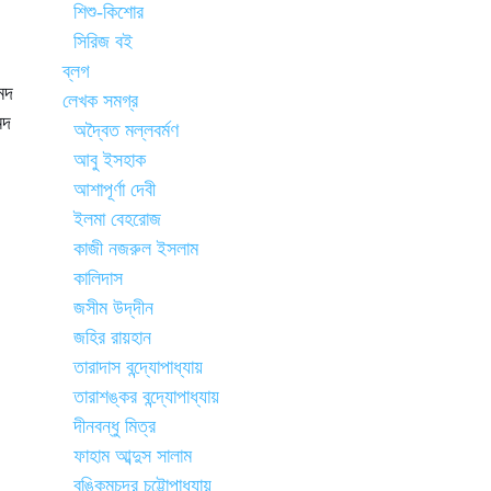
শিশু-কিশোর
সিরিজ বই
ব্লগ
েদ
লেখক সমগ্র
েদ
অদ্বৈত মল্লবর্মণ
আবু ইসহাক
আশাপূর্ণা দেবী
ইলমা বেহরোজ
কাজী নজরুল ইসলাম
কালিদাস
জসীম উদ্‌দীন
জহির রায়হান
তারাদাস বন্দ্যোপাধ্যায়
তারাশঙ্কর বন্দ্যোপাধ্যায়
দীনবন্ধু মিত্র
ফাহাম আব্দুস সালাম
বঙ্কিমচন্দ্র চট্টোপাধ্যায়