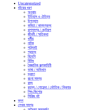
Uncategorized
বইয়ের ধরণ
অনুবাদ
ইতিহাস ও ঐতিহ্য
উপন্যাস
কবিতা / কাব্যগ্রন্থ
গল্পসমগ্র / ছোটগল্প
জীবনী / স্মৃতিকথা
ধর্মীয়
নাটক
পাঠ্যবই
প্রবন্ধ
বিদেশি
বিবিধ
বৈজ্ঞানিক কল্পকাহিনী
ভাষা / অভিধান
ভ্রমণ
রচনা সমগ্র
রম্য
রহস্য / গোয়েন্দা / ভৌতিক / থ্রিলার
শিশু-কিশোর
সিরিজ বই
ব্লগ
লেখক সমগ্র
অদ্বৈত মল্লবর্মণ