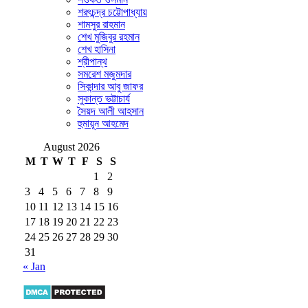
শরৎচন্দ্র চট্টোপাধ্যায়
শামসুর রাহমান
শেখ মুজিবুর রহমান
শেখ হাসিনা
শ্রীপান্থ
সমরেশ মজুমদার
সিকান্দার আবু জাফর
সুকান্ত ভট্টাচার্য
সৈয়দ আলী আহসান
হুমায়ূন আহমেদ
August 2026
M
T
W
T
F
S
S
1
2
3
4
5
6
7
8
9
10
11
12
13
14
15
16
17
18
19
20
21
22
23
24
25
26
27
28
29
30
31
« Jan