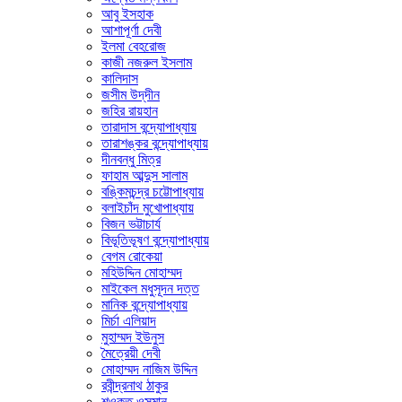
আবু ইসহাক
আশাপূর্ণা দেবী
ইলমা বেহরোজ
কাজী নজরুল ইসলাম
কালিদাস
জসীম উদ্‌দীন
জহির রায়হান
তারাদাস বন্দ্যোপাধ্যায়
তারাশঙ্কর বন্দ্যোপাধ্যায়
দীনবন্ধু মিত্র
ফাহাম আব্দুস সালাম
বঙ্কিমচন্দ্র চট্টোপাধ্যায়
বলাইচাঁদ মুখোপাধ্যায়
বিজন ভট্টাচার্য
বিভূতিভূষণ বন্দ্যোপাধ্যায়
বেগম রোকেয়া
মহিউদ্দিন মোহাম্মদ
মাইকেল মধুসূদন দত্ত
মানিক বন্দ্যোপাধ্যায়
মির্চা এলিয়াদ
মুহাম্মদ ইউনুস
মৈত্রেয়ী দেবী
মোহাম্মদ নাজিম উদ্দিন
রবীন্দ্রনাথ ঠাকুর
শওকত ওসমান